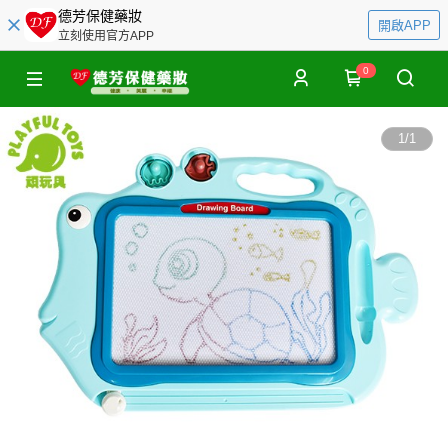
德芳保健藥妝
開啟APP
立刻使用官方APP
0
1
/
1