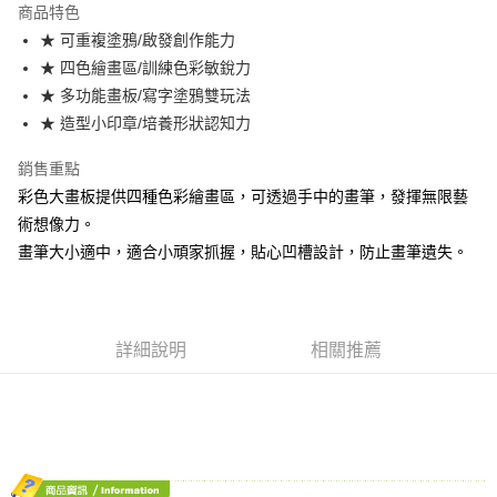
商品特色
街口支付
★ 可重複塗鴉/啟發創作能力
★ 四色繪畫區/訓練色彩敏銳力
悠遊付
★ 多功能畫板/寫字塗鴉雙玩法
AFTEE先享後付
★ 造型小印章/培養形狀認知力
相關說明
銷售重點
【關於「AFTEE先享後付」】
ATM付款
AFTEE先享後付是「在收到商品之後才付款」的支付方式。 讓您購物簡單
彩色大畫板提供四種色彩繪畫區，可透過手中的畫筆，發揮無限藝
便利好安心！
術想像力。
１．簡單：不需註冊會員、不需綁卡、不需儲值。
運送方式
２．便利：只要手機號碼，簡訊認證，即可結帳。
畫筆大小適中，適合小頑家抓握，貼心凹槽設計，防止畫筆遺失。
３．安心：先確認商品／服務後，再付款。
宅配
每筆NT$80，滿NT$600(含以上)免運費
【「AFTEE先享後付」結帳流程】
１．於結帳方式選擇「AFTEE先享後付」後，將跳轉至「AFTEE先享後付」
郵局（離島配送）
結帳頁面，進行簡訊認證並確認金額後，即可完成結帳。
詳細說明
相關推薦
２．訂單成立數日內，您將收到繳費通知簡訊。
每筆NT$125
３．收到繳費通知簡訊後14天內，點擊此簡訊中的連結，可透過四大超商／
ATM／網路銀行／等多元方式進行付款，方視為交易完成。
付款後門市自取
※ 請注意：結帳手續完成當下不需立刻繳費，但若您需要取消訂單，請聯絡
免運費
購買商品的店家。未經商家同意取消之訂單仍視為有效，需透過AFTEE先享
後付繳納相關費用。
※ 交易是否成功請以「AFTEE先享後付 」之結帳頁面顯示為準，若有關於