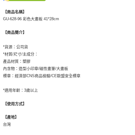
是否繳費成功／繳費後需取消欲退款等相關疑問，請聯繫「AFTEE先享後付
客戶支援中心」
https://netprotections.freshdesk.com/support/home
【商品名稱】
GU-628-96 彩色大畫板 41*28cm
【注意事項】
１．透過由恩沛科技股份有限公司提供之「AFTEE先享後付」服務完成之交
易，需依本服務之必要範圍內提供個人資料，並將交易相關給付款項請求債
【商品簡介】
權轉讓予恩沛科技股份有限公司。
２．關於個人資料處理事宜，請瀏覽以下網址：
https://aftee.tw/terms/#terms3
*貨源：公司貨
３．未成年的使用者請事先徵得法定代理人或監護人之同意方可使用
*材質/尺寸/主成分：
「AFTEE先享後付」，若未經同意申辦者引起之損失，本公司不負相關責
產品材質：塑膠
任。
４．使用「AFTEE先享後付」時，將依據個別帳號之用戶狀況，依本公司即
內含物：造型小印章/磁性畫筆/大畫板
時審查核予不同之上限額度；若仍有額度不足之情形，本公司將視審查結果
標章：經濟部CNS商品檢驗/CE歐盟安全標章
請求用戶進行身份認證。
５．嚴禁一人註冊多個帳號或使用他人資訊註冊。若發現惡意使用之情形，
恩沛科技股份有限公司將有權停止該用戶之使用額度並採取法律行動。
*適用年齡：3歲以上
【使用方式】
【產地】
台灣