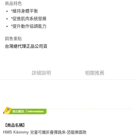
商品特色
街口支付
*維持身體平衡
*促進肌肉系統發展
悠遊付
*提升動作協調能力
AFTEE先享後付
銷售重點
相關說明
台灣總代理正品公司貨
【關於「AFTEE先享後付」】
ATM付款
AFTEE先享後付是「在收到商品之後才付款」的支付方式。 讓您購物簡單
便利好安心！
１．簡單：不需註冊會員、不需綁卡、不需儲值。
運送方式
２．便利：只要手機號碼，簡訊認證，即可結帳。
詳細說明
相關推薦
３．安心：先確認商品／服務後，再付款。
宅配
每筆NT$80，滿NT$600(含以上)免運費
【「AFTEE先享後付」結帳流程】
１．於結帳方式選擇「AFTEE先享後付」後，將跳轉至「AFTEE先享後付」
郵局（離島配送）
結帳頁面，進行簡訊認證並確認金額後，即可完成結帳。
２．訂單成立數日內，您將收到繳費通知簡訊。
每筆NT$125
３．收到繳費通知簡訊後14天內，點擊此簡訊中的連結，可透過四大超商／
ATM／網路銀行／等多元方式進行付款，方視為交易完成。
付款後門市自取
※ 請注意：結帳手續完成當下不需立刻繳費，但若您需要取消訂單，請聯絡
免運費
購買商品的店家。未經商家同意取消之訂單仍視為有效，需透過AFTEE先享
【商品名稱】
後付繳納相關費用。
H985 Kikimmy 兒童可攜折疊彈跳床-恐龍樂園款
※ 交易是否成功請以「AFTEE先享後付 」之結帳頁面顯示為準，若有關於