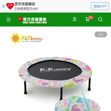
德芳保健藥妝
開啟APP
立刻使用官方APP
0
1
/
1