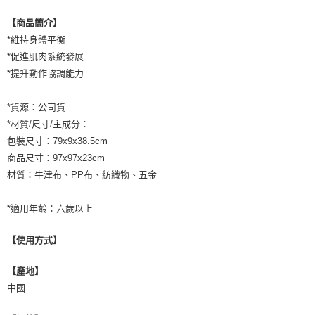
是否繳費成功／繳費後需取消欲退款等相關疑問，請聯繫「AFTEE先享後付
客戶支援中心」
https://netprotections.freshdesk.com/support/home
【商品簡介】
*維持身體平衡
【注意事項】
*促進肌肉系統發展
１．透過由恩沛科技股份有限公司提供之「AFTEE先享後付」服務完成之交
易，需依本服務之必要範圍內提供個人資料，並將交易相關給付款項請求債
*提升動作協調能力
權轉讓予恩沛科技股份有限公司。
２．關於個人資料處理事宜，請瀏覽以下網址：
*貨源：公司貨
https://aftee.tw/terms/#terms3
３．未成年的使用者請事先徵得法定代理人或監護人之同意方可使用
*材質/尺寸/主成分：
「AFTEE先享後付」，若未經同意申辦者引起之損失，本公司不負相關責
包裝尺寸：79x9x38.5cm
任。
商品尺寸：97x97x23cm
４．使用「AFTEE先享後付」時，將依據個別帳號之用戶狀況，依本公司即
時審查核予不同之上限額度；若仍有額度不足之情形，本公司將視審查結果
材質：牛津布、PP布、紡織物、五金
請求用戶進行身份認證。
５．嚴禁一人註冊多個帳號或使用他人資訊註冊。若發現惡意使用之情形，
*適用年齡：六歲以上
恩沛科技股份有限公司將有權停止該用戶之使用額度並採取法律行動。
【使用方式】
【產地】
中國