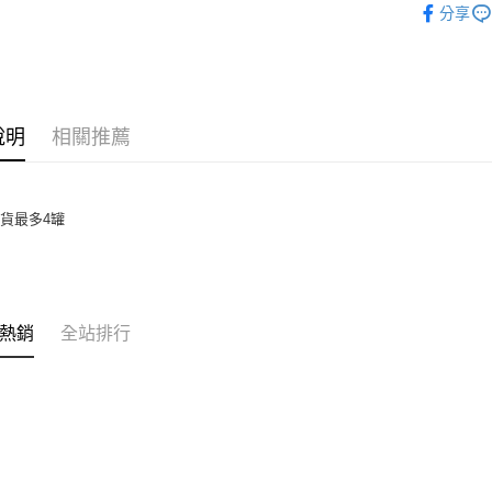
分享
幼兒食品
說明
相關推薦
貨最多4罐
熱銷
全站排行