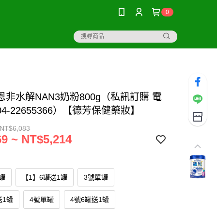
0
非水解NAN3奶粉800g（私訊訂購 電
4-22655366）【德芳保健藥妝】
 NT$6,083
9 ~ NT$5,214
罐
【1】6罐送1罐
3號單罐
送1罐
4號單罐
4號6罐送1罐