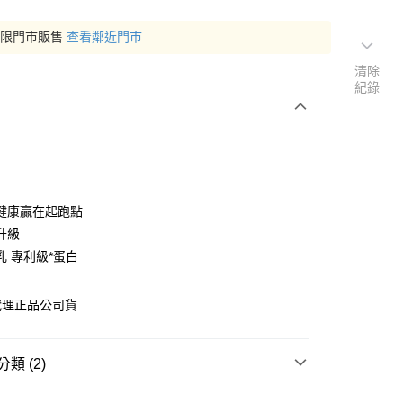
僅限門市販售
查看鄰近門市
清除
紀錄
健康贏在起跑點
升級
乳 專利級*蛋白
代理正品公司貨
類 (2)
品牌
雀巢