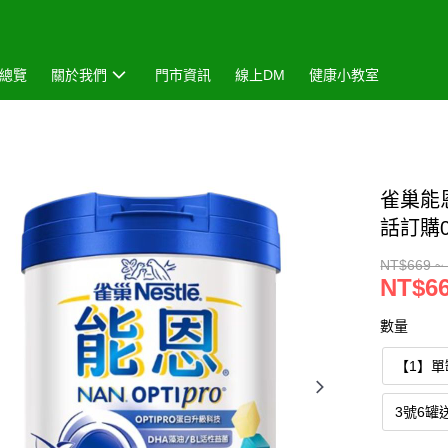
總覽
關於我們
門市資訊
線上DM
健康小教室
雀巢能恩
話訂購0
NT$669 ~
NT$66
數量
【1】單
3號6罐