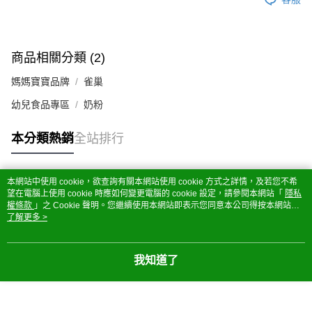
商品相關分類 (2)
媽媽寶寶品牌
雀巢
幼兒食品專區
奶粉
本分類熱銷
全站排行
本網站中使用 cookie，欲查詢有關本網站使用 cookie 方式之詳情，及若您不希
熱門標籤
望在電腦上使用 cookie 時應如何變更電腦的 cookie 設定，請參閱本網站「
隱私
權條款
」之 Cookie 聲明。您繼續使用本網站即表示您同意本公司得按本網站使
用條款之 Cookie 聲明使用 cookie。
了解更多 >
我知道了