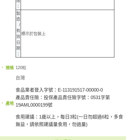
限
：
製
造
/
有
標示於包裝上
效
日
期
：
‧
120粒
規格
台灣
食品業者登入字號：E-113191517-00000-0
產品責任險：投保產品責任險字號：0531字第
‧
產地
19AML0000199號
食用建議：1歲以上，每日3粒(一日勿超過6粒，多食
無益，請依照建議量食用，勿過量)