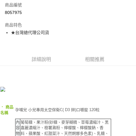
商品編號
Apple Pay
8057975
街口支付
商品特色
悠遊付
★台灣總代理公司貨
AFTEE先享後付
相關說明
【關於「AFTEE先享後付」】
ATM付款
AFTEE先享後付是「在收到商品之後才付款」的支付方式。 讓您購物簡單
詳細說明
相關推薦
便利好安心！
１．簡單：不需註冊會員、不需綁卡、不需儲值。
運送方式
２．便利：只要手機號碼，簡訊認證，即可結帳。
３．安心：先確認商品／服務後，再付款。
全家取貨付款
每筆NT$70，滿NT$600(含以上)免運費
【「AFTEE先享後付」結帳流程】
１．於結帳方式選擇「AFTEE先享後付」後，將跳轉至「AFTEE先享後付」
7-11取貨付款
結帳頁面，進行簡訊認證並確認金額後，即可完成結帳。
‧
商品
２．訂單成立數日內，您將收到繳費通知簡訊。
孕哺兒 小兒專用太空保衛C( D3 鋅)口嚼錠 120粒
每筆NT$70，滿NT$600(含以上)免運費
名稱
３．收到繳費通知簡訊後14天內，點擊此簡訊中的連結，可透過四大超商／
ATM／網路銀行／等多元方式進行付款，方視為交易完成。
宅配
內
葡萄糖、果汁粉(砂糖、麥芽糊精、草莓濃縮汁、黑
※ 請注意：結帳手續完成當下不需立刻繳費，但若您需要取消訂單，請聯絡
容
嘉麗濃縮汁、樹薯澱粉、檸檬酸、檸檬酸鈉、香
每筆NT$80，滿NT$600(含以上)免運費
購買商品的店家。未經商家同意取消之訂單仍視為有效，需透過AFTEE先享
物
料、蘋果酸、紅甜菜汁、天然婀娜多色素)、乳糖、
後付繳納相關費用。