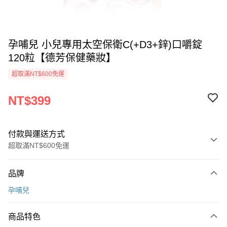
孕哺兒 小兒專用太空保衛C(+D3+鋅)口嚼錠
120粒【德芳保健藥妝】
超取滿NT$600免運
NT$399
付款與運送方式
超取滿NT$600免運
付款方式
品牌
信用卡一次付款
孕哺兒
超商取貨付款
商品特色
LINE Pay