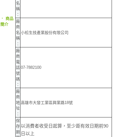
名
稱
：
‧
商品
廠
簡介
商
小松生技產業股份有限公司
名
稱
：
廠
商
電
07-7882100
話
號
碼
：
廠
商
高雄市大發工業區興業路18號
地
址
：
保
以消費者收受日起算，至少距有效日期前90
存
期
日以上