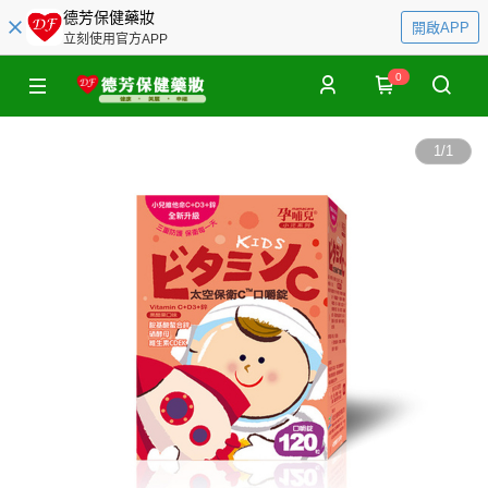
德芳保健藥妝
開啟APP
立刻使用官方APP
0
1
/
1