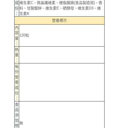
成
維生素C、微晶纖維素、硬脂酸鎂(食品製造用)、香
郵局（離島配送）
※ 交易是否成功請以「AFTEE先享後付 」之結帳頁面顯示為準，若有關於
份
料、甘胺酸鋅、維生素E、硒酵母、維生素D3、維
是否繳費成功／繳費後需取消欲退款等相關疑問，請聯繫「AFTEE先享後付
每筆NT$125
：
生素K
客戶支援中心」
https://netprotections.freshdesk.com/support/home
營養標示
付款後門市自取
【注意事項】
內
１．透過由恩沛科技股份有限公司提供之「AFTEE先享後付」服務完成之交
免運費
容
120粒
易，需依本服務之必要範圍內提供個人資料，並將交易相關給付款項請求債
量
權轉讓予恩沛科技股份有限公司。
：
２．關於個人資料處理事宜，請瀏覽以下網址：
熱
https://aftee.tw/terms/#terms3
量
３．未成年的使用者請事先徵得法定代理人或監護人之同意方可使用
：
「AFTEE先享後付」，若未經同意申辦者引起之損失，本公司不負相關責
任。
每
４．使用「AFTEE先享後付」時，將依據個別帳號之用戶狀況，依本公司即
份
時審查核予不同之上限額度；若仍有額度不足之情形，本公司將視審查結果
營
請求用戶進行身份認證。
養
５．嚴禁一人註冊多個帳號或使用他人資訊註冊。若發現惡意使用之情形，
成
恩沛科技股份有限公司將有權停止該用戶之使用額度並採取法律行動。
份
：
食
品
添
加
無
物