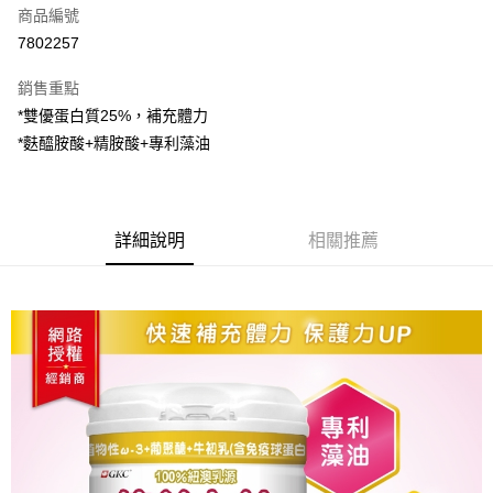
商品編號
超商取貨付款
7802257
LINE Pay
銷售重點
Apple Pay
*雙優蛋白質25%，補充體力
*麩醯胺酸+精胺酸+專利藻油
街口支付
悠遊付
AFTEE先享後付
詳細說明
相關推薦
相關說明
【關於「AFTEE先享後付」】
ATM付款
AFTEE先享後付是「在收到商品之後才付款」的支付方式。 讓您購物簡單
便利好安心！
１．簡單：不需註冊會員、不需綁卡、不需儲值。
運送方式
２．便利：只要手機號碼，簡訊認證，即可結帳。
３．安心：先確認商品／服務後，再付款。
全家取貨付款
每筆NT$70，滿NT$600(含以上)免運費
【「AFTEE先享後付」結帳流程】
１．於結帳方式選擇「AFTEE先享後付」後，將跳轉至「AFTEE先享後付」
7-11取貨付款
結帳頁面，進行簡訊認證並確認金額後，即可完成結帳。
２．訂單成立數日內，您將收到繳費通知簡訊。
每筆NT$70，滿NT$600(含以上)免運費