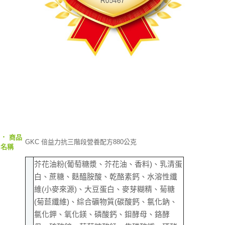
‧
商品
GKC 倍益力抗三階段營養配方880公克
名稱
芥花油粉(葡萄糖漿、芥花油、香料)、乳清蛋
白、蔗糖、麩醯胺酸、乾酪素鈣、水溶性纖
維(小麥來源)、大豆蛋白、麥芽糊精、菊糖
(菊苣纖維)、綜合礦物質(碳酸鈣、氯化鈉、
氯化鉀、氧化鎂、磷酸鈣、鉬酵母、鉻酵