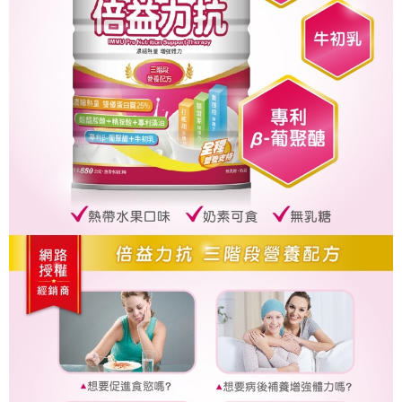
３．收到繳費通知簡訊後14天內，點擊此簡訊中的連結，可透過四大超商／
ATM／網路銀行／等多元方式進行付款，方視為交易完成。
宅配
※ 請注意：結帳手續完成當下不需立刻繳費，但若您需要取消訂單，請聯絡
每筆NT$80，滿NT$600(含以上)免運費
購買商品的店家。未經商家同意取消之訂單仍視為有效，需透過AFTEE先享
後付繳納相關費用。
付款後門市自取
※ 交易是否成功請以「AFTEE先享後付 」之結帳頁面顯示為準，若有關於
是否繳費成功／繳費後需取消欲退款等相關疑問，請聯繫「AFTEE先享後付
免運費
客戶支援中心」
https://netprotections.freshdesk.com/support/home
【注意事項】
１．透過由恩沛科技股份有限公司提供之「AFTEE先享後付」服務完成之交
易，需依本服務之必要範圍內提供個人資料，並將交易相關給付款項請求債
權轉讓予恩沛科技股份有限公司。
２．關於個人資料處理事宜，請瀏覽以下網址：
https://aftee.tw/terms/#terms3
３．未成年的使用者請事先徵得法定代理人或監護人之同意方可使用
「AFTEE先享後付」，若未經同意申辦者引起之損失，本公司不負相關責
任。
４．使用「AFTEE先享後付」時，將依據個別帳號之用戶狀況，依本公司即
時審查核予不同之上限額度；若仍有額度不足之情形，本公司將視審查結果
請求用戶進行身份認證。
５．嚴禁一人註冊多個帳號或使用他人資訊註冊。若發現惡意使用之情形，
恩沛科技股份有限公司將有權停止該用戶之使用額度並採取法律行動。