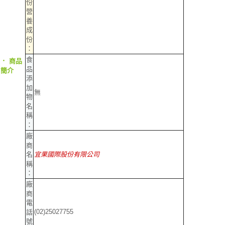
份
營
養
成
份
：
食
‧
商品
品
簡介
添
加
無
物
名
稱
：
廠
商
名
宜果國際股份有限公司
稱
：
廠
商
電
(02)25027755
話
號