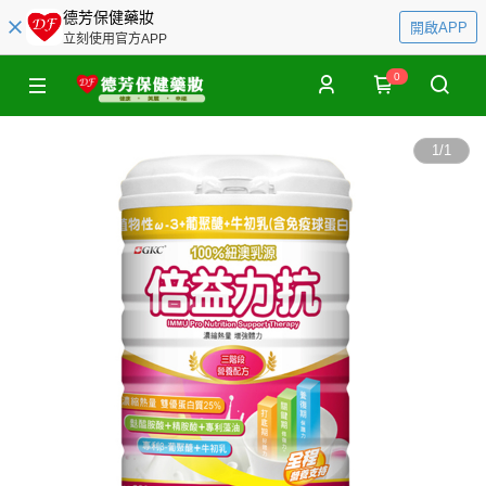
德芳保健藥妝
開啟APP
立刻使用官方APP
0
1
/
1