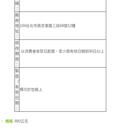
碼
：
廠
商
104台北市南京東路三段68號12樓
地
址
：
保
存
以消費者收受日起算，至少距有效日期前90日以上
期
限
：
製
造
/
有
標示於包裝上
效
日
期
：
‧
880公克
規格