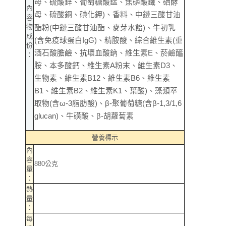
母、硫酸鋅、葡萄糖酸錳、焦磷酸鐵、硒酵
內
母、硫酸銅、碘化鉀)、香料、中鏈三酸甘油
容
物
酯粉(中鏈三酸甘油酯、麥芽水飴)、牛初乳
成
(含免疫球蛋白IgG)、精胺酸、綜合維生素(重
份
酒石酸膽鹼、抗壞血酸鈉、維生素E、菸鹼醯
：
胺、本多酸鈣、維生素A粉末、維生素D3、
生物素、維生素B12、維生素B6、維生素
B1、維生素B2、維生素K1、葉酸)、藻類萃
取物(含ω-3脂肪酸)、β-聚葡萄糖(含β-1,3/1,6
glucan)、牛磺酸、β-胡蘿蔔素
營養標示
內
容
880公克
量
：
熱
量
：
每