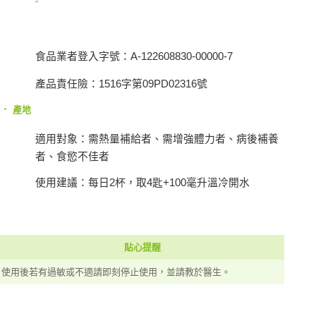
台灣
食品業者登入字號：A-122608830-00000-7
產品責任險：1516字第09PD02316號
‧
產地
適用對象：需熱量補給者、需增強體力者、病後補養
者、食慾不佳者
使用建議：每日2杯，取4匙+100毫升溫冷開水
貼心提醒
使用後若有過敏或不適請即刻停止使用，並請教於醫生。