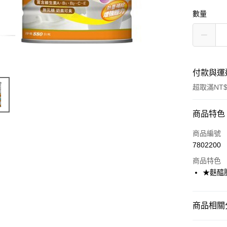
數量
付款與運
超取滿NT$
付款方式
商品特色
信用卡一
商品編號
7802200
超商取貨
商品特色
LINE Pay
★麩醯
Apple Pay
商品相關分
街口支付
成人食品
悠遊付