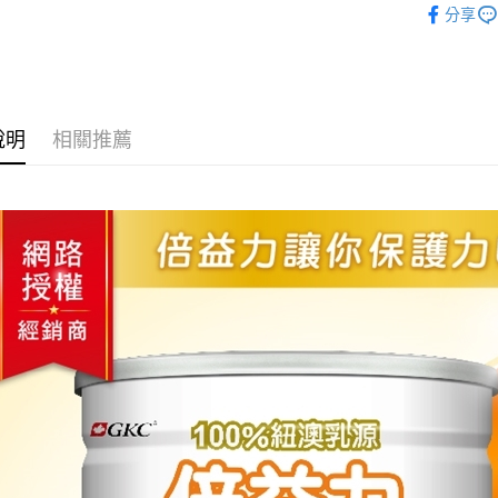
分享
營養保健
AFTEE先
相關說明
【關於「A
ATM付款
AFTEE
便利好安
說明
相關推薦
１．簡單
２．便利
運送方式
３．安心
全家取貨
【「AFT
每筆NT$7
１．於結帳
付」結帳
7-11取貨
２．訂單
３．收到繳
每筆NT$7
／ATM／
※ 請注意
宅配
絡購買商品
先享後付
每筆NT$8
※ 交易是
是否繳費成
付款後門
付客戶支
免運費
【注意事