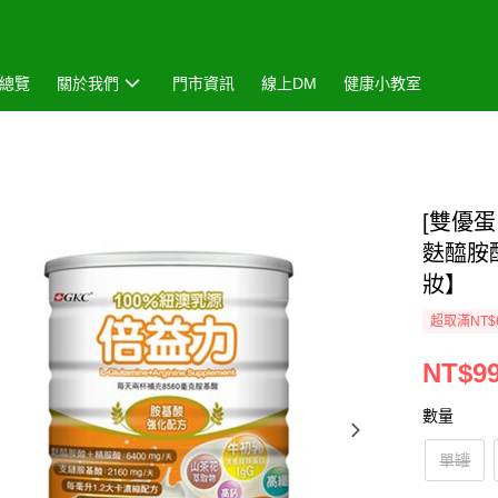
總覽
關於我們
門市資訊
線上DM
健康小教室
[雙優蛋
麩醯胺酸
妝】
超取滿NT$
NT$99
數量
單罐