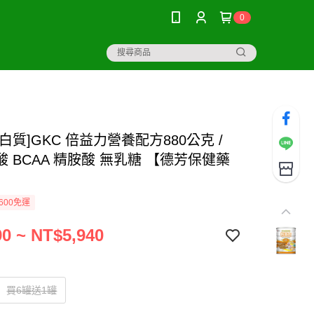
0
白質]GKC 倍益力營養配方880公克 /
 BCAA 精胺酸 無乳糖 【德芳保健藥
600免運
0 ~ NT$5,940
買6罐送1罐