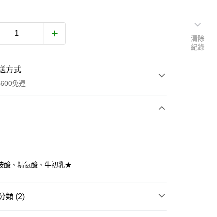
清除
紀錄
送方式
600免運
次付款
付款
胺酸、精氨酸、牛初乳★
類 (2)
專區
奶粉