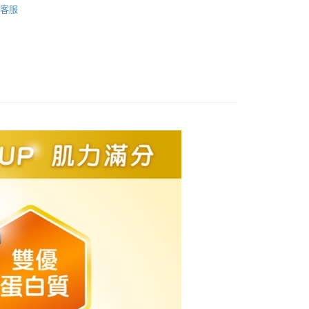
客服
功能
癌友專區
享後付
FTEE先享後付」】
先享後付是「在收到商品之後才付款」的支付方式。 讓您購物簡單
心！
：不需註冊會員、不需綁卡、不需儲值。
：只要手機號碼，簡訊認證，即可結帳。
：先確認商品／服務後，再付款。
付款
EE先享後付」結帳流程】
0，滿NT$600(含以上)免運費
方式選擇「AFTEE先享後付」後，將跳轉至「AFTEE先享後
頁面，進行簡訊認證並確認金額後，即可完成結帳。
付款
成立數日內，您將收到繳費通知簡訊。
費通知簡訊後14天內，點擊此簡訊中的連結，可透過四大超商
0，滿NT$600(含以上)免運費
網路銀行／等多元方式進行付款，方視為交易完成。
：結帳手續完成當下不需立刻繳費，但若您需要取消訂單，請聯
的店家。未經商家同意取消之訂單仍視為有效，需透過AFTEE
繳納相關費用。
0，滿NT$600(含以上)免運費
否成功請以「AFTEE先享後付 」之結帳頁面顯示為準，若有關於
功／繳費後需取消欲退款等相關疑問，請聯繫「AFTEE先享後
市自取
援中心」
https://netprotections.freshdesk.com/support/home
項】