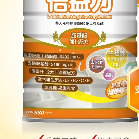
１．透過由
交易，需
求債權轉
２．關於
https://aft
３．未成
「AFTE
任。
４．使用「
即時審查
結果請求
５．嚴禁
形，恩沛
動。