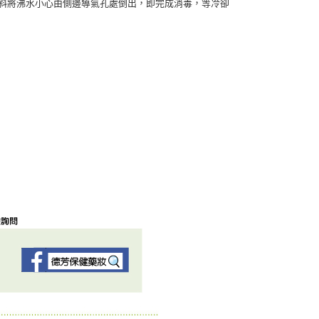
微傾斜將沸水小心由側邊導氣孔處倒出，即完成消毒，等冷卻