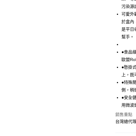
污染源說
AFTEE先
可愛外
相關說明
【關於「A
於盒內
ATM付款
AFTEE
是平日
便利好安
幫手。
１．簡單
２．便利
運送方式
３．安心
●食品
全家取貨
【「AFT
歐盟R
每筆NT$7
１．於結帳
●懸掛
付」結帳
上，既
7-11取貨
２．訂單
３．收到繳
●特殊
每筆NT$7
／ATM／
側，稍
※ 請注意
宅配
絡購買商品
●安全
先享後付
每筆NT$8
用微波
※ 交易是
是否繳費成
付款後門
銷售重點
付客戶支
台灣總代
免運費
【注意事
１．透過由