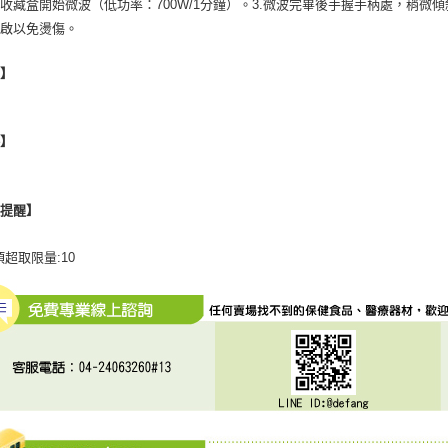
收藏盒開始微波（低功率：700W/1分鐘）。3.微波完畢後手握手柄處，稍
開啟以免燙傷。
地】
格】
心提醒】
項超取限量:10