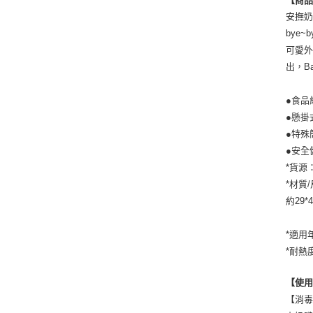
安撫
bye~
可愛
出，B
●食品
●懸掛
●特殊
●安全
*貨源
*材質
約29*
*適用
*耐熱
【使
【消毒