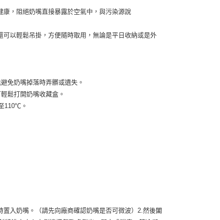
健康，阻絕奶嘴直接暴露於空氣中，與污染源說
還可以輕鬆吊掛，方便隨時取用，無論是平日收納或是外
能避免奶嘴掉落時弄髒或遺失。
可輕鬆打開奶嘴收藏盒。
110℃。
同時置入奶嘴。（請先向廠商確認奶嘴是否可微波）2.然後闔