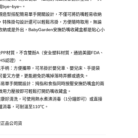
bye~bye~。
享後付
觀造型搭配簡易單手開關設計，不僅可將奶嘴輕易收納
FTEE先享後付」】
，特殊掛勾設計還可以輕鬆吊掛，方便隨時取用，無論
先享後付是「在收到商品之後才付款」的支付方式。 讓您購物簡單
收納或是外出，BabyGarden安撫奶嘴收藏盒都是貼心小
心！
：不需註冊會員、不需綁卡、不需儲值。
：只要手機號碼，簡訊認證，即可結帳。
：先確認商品／服務後，再付款。
級PP材質，不含雙酚A（安全塑料材質，通過美國FDA、
付款
EE先享後付」結帳流程】
oHS認證）。
0，滿NT$600(含以上)免運費
方式選擇「AFTEE先享後付」後，將跳轉至「AFTEE先享後
式手柄：方便攜帶，可吊掛於嬰兒車、嬰兒床、手提袋
頁面，進行簡訊認證並確認金額後，即可完成結帳。
可愛又方便，更能避免奶嘴掉落時弄髒或遺失。
付款
成立數日內，您將收到繳費通知簡訊。
費通知簡訊後14天內，點擊此簡訊中的連結，可透過四大超商
簡易單手開關設計：拇指和食指同時按壓安撫奶嘴盒的兩
0，滿NT$600(含以上)免運費
網路銀行／等多元方式進行付款，方視為交易完成。
微用力壓按即可輕鬆打開奶嘴收藏盒。
：結帳手續完成當下不需立刻繳費，但若您需要取消訂單，請聯
的店家。未經商家同意取消之訂單仍視為有效，需透過AFTEE
健康好清洗，可使用熱水煮沸消毒（1分鐘即可）或直接
繳納相關費用。
0，滿NT$600(含以上)免運費
爐消毒，可耐溫至110℃。
否成功請以「AFTEE先享後付 」之結帳頁面顯示為準，若有關於
功／繳費後需取消欲退款等相關疑問，請聯繫「AFTEE先享後
市自取
援中心」
https://netprotections.freshdesk.com/support/home
理正品公司貨
項】
恩沛科技股份有限公司提供之「AFTEE先享後付」服務完成之