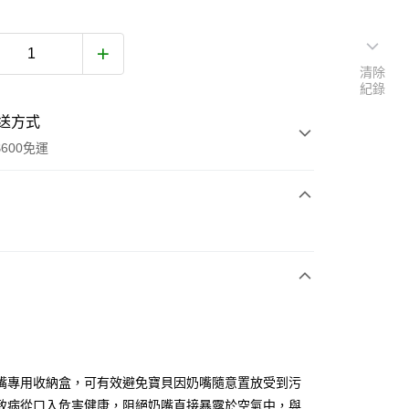
清除
紀錄
送方式
600免運
次付款
付款
嘴專用收納盒，可有效避免寶貝因奶嘴隨意置放受到污
致病從口入危害健康，阻絕奶嘴直接暴露於空氣中，與