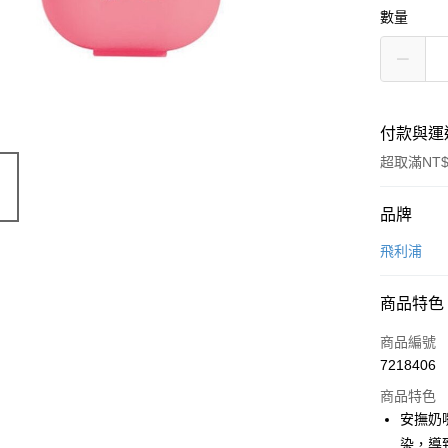
數量
付款與運
超取滿NT$
付款方式
品牌
信用卡一
飛利浦
超商取貨
商品特色
LINE Pay
商品編號
Apple Pay
7218406
商品特色
街口支付
安撫奶
悠遊付
染，導