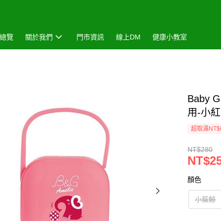
總覽
關於我們
門市資訊
線上DM
健康小教室
Baby
用-小
超取滿NT$
NT$280
NT$2
顏色
小藍鯨