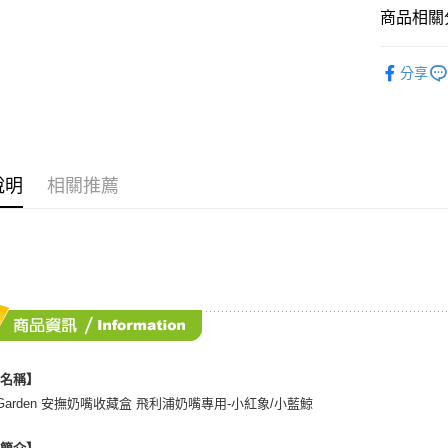
交易，需
商品相關分
求債權轉
２．關於
媽媽寶寶
https://aft
分享
３．未成
「AFTE
任。
４．使用「
即時審查
結果請求
說明
相關推薦
５．嚴禁
形，恩沛
動。
品名稱】
y Garden 安撫奶嘴收藏盒 飛利浦奶嘴專用-小紅象/小藍鯨
品簡介】