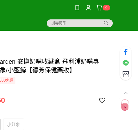
0
 Garden 安撫奶嘴收藏盒 飛利浦奶嘴專
紅象/小藍鯨【德芳保健藥妝】
600免運
50
小紅象