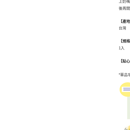
上奶嘴
後再
【產
台灣
【規
1入
【貼
*單品