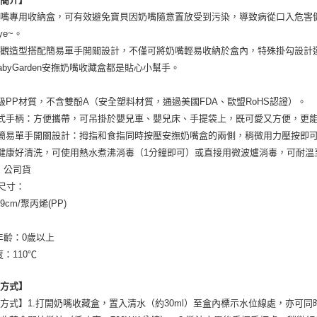
奶嘴專用收納盒，可有效避免寶貝因奶嘴隨意置放受到污染，導致病從口入危害
bye~。
外觀造型搭配簡易單手開關設計，不僅可將奶嘴輕易收納於盒內，特殊掛勾設計
abyGarden安撫奶嘴收藏盒都是貼心小幫手。
級PP材質，不含雙酚A（安全塑料材質，通過美國FDA、歐盟RoHS認證）。
式手柄：方便攜帶，可吊掛於嬰兒車、嬰兒床、手提袋上，既可愛又方便，更
簡易單手開關設計：拇指和食指同時按壓安撫奶嘴盒的兩側，稍微用力壓按即
健康好清洗，可使用熱水煮沸消毒（1分鐘即可）或直接用微波爐消毒，可耐溫至
：公司貨
/尺寸：
49cm/聚丙烯(PP)
年齡：0歲以上
度：110℃
用方式】
方式】1.打開奶嘴收藏盒，置入清水（約30ml）至盒內標示水位線處，亦可