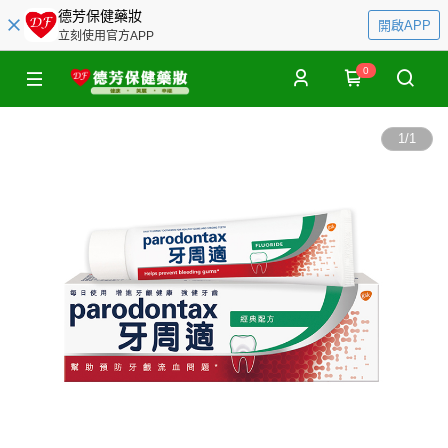
德芳保健藥妝
開啟APP
立刻使用官方APP
0
1
/
1