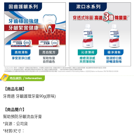
【商品名稱】
牙周適 牙齦護理牙膏90g(原味)
【商品簡介】
幫助預防牙齦流血牙膏
*貨源：公司貨
*材質/尺寸：