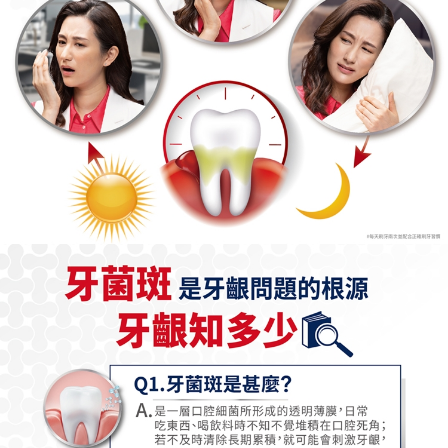
後付繳納相關費用。
付款後門市自取
※ 交易是否成功請以「AFTEE先享後付 」之結帳頁面顯示為準，若有關於
是否繳費成功／繳費後需取消欲退款等相關疑問，請聯繫「AFTEE先享後付
免運費
客戶支援中心」
https://netprotections.freshdesk.com/support/home
【注意事項】
１．透過由恩沛科技股份有限公司提供之「AFTEE先享後付」服務完成之交
易，需依本服務之必要範圍內提供個人資料，並將交易相關給付款項請求債
權轉讓予恩沛科技股份有限公司。
２．關於個人資料處理事宜，請瀏覽以下網址：
https://aftee.tw/terms/#terms3
３．未成年的使用者請事先徵得法定代理人或監護人之同意方可使用
「AFTEE先享後付」，若未經同意申辦者引起之損失，本公司不負相關責
任。
４．使用「AFTEE先享後付」時，將依據個別帳號之用戶狀況，依本公司即
時審查核予不同之上限額度；若仍有額度不足之情形，本公司將視審查結果
請求用戶進行身份認證。
５．嚴禁一人註冊多個帳號或使用他人資訊註冊。若發現惡意使用之情形，
恩沛科技股份有限公司將有權停止該用戶之使用額度並採取法律行動。