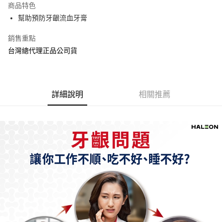
商品特色
Apple Pay
幫助預防牙齦流血牙膏
街口支付
銷售重點
台灣總代理正品公司貨
悠遊付
AFTEE先享後付
相關說明
【關於「AFTEE先享後付」】
詳細說明
相關推薦
ATM付款
AFTEE先享後付是「在收到商品之後才付款」的支付方式。 讓您購物簡單
便利好安心！
１．簡單：不需註冊會員、不需綁卡、不需儲值。
運送方式
２．便利：只要手機號碼，簡訊認證，即可結帳。
３．安心：先確認商品／服務後，再付款。
全家取貨付款
每筆NT$70，滿NT$600(含以上)免運費
【「AFTEE先享後付」結帳流程】
１．於結帳方式選擇「AFTEE先享後付」後，將跳轉至「AFTEE先享後付」
7-11取貨付款
結帳頁面，進行簡訊認證並確認金額後，即可完成結帳。
２．訂單成立數日內，您將收到繳費通知簡訊。
每筆NT$70，滿NT$600(含以上)免運費
３．收到繳費通知簡訊後14天內，點擊此簡訊中的連結，可透過四大超商／
ATM／網路銀行／等多元方式進行付款，方視為交易完成。
宅配
※ 請注意：結帳手續完成當下不需立刻繳費，但若您需要取消訂單，請聯絡
每筆NT$80，滿NT$600(含以上)免運費
購買商品的店家。未經商家同意取消之訂單仍視為有效，需透過AFTEE先享