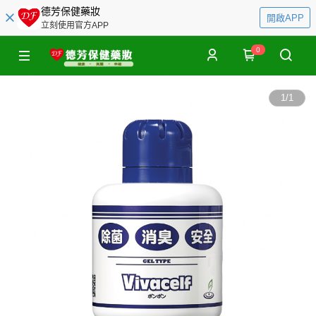
德芳保健藥妝
開啟APP
立刻使用官方APP
0
1
/
1