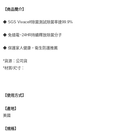
【商品簡介】
◆ SGS Vivacelf除菌測試除菌率達99.9%
◆ 免插電~24HR持續釋放除菌分子
◆ 保護家人健康，衛生防護推薦
*貨源：公司貨
*材質/尺寸：
【使用方式】
【產地】
美國
【規格】