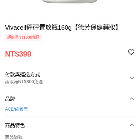
Vivacelf砰砰置放瓶160g【德芳保健藥妝】
超取滿NT$600免運
NT$399
付款與運送方式
超取滿NT$600免運
付款方式
品牌
信用卡一次付款
ACE/維維樂
超商取貨付款
商品特色
LINE Pay
商品編號
Apple Pay