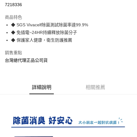
7218336
街口支付
商品特色
悠遊付
◆ SGS Vivacelf除菌測試除菌率達99.9%
AFTEE先享後付
◆ 免插電~24HR持續釋放除菌分子
相關說明
◆ 保護家人健康，衛生防護推薦
【關於「AFTEE先享後付」】
ATM付款
AFTEE先享後付是「在收到商品之後才付款」的支付方式。 讓您購物簡單
銷售重點
便利好安心！
台灣總代理正品公司貨
１．簡單：不需註冊會員、不需綁卡、不需儲值。
運送方式
２．便利：只要手機號碼，簡訊認證，即可結帳。
３．安心：先確認商品／服務後，再付款。
全家取貨付款
每筆NT$70，滿NT$600(含以上)免運費
【「AFTEE先享後付」結帳流程】
詳細說明
相關推薦
１．於結帳方式選擇「AFTEE先享後付」後，將跳轉至「AFTEE先享後付」
7-11取貨付款
結帳頁面，進行簡訊認證並確認金額後，即可完成結帳。
２．訂單成立數日內，您將收到繳費通知簡訊。
每筆NT$70，滿NT$600(含以上)免運費
３．收到繳費通知簡訊後14天內，點擊此簡訊中的連結，可透過四大超商／
ATM／網路銀行／等多元方式進行付款，方視為交易完成。
宅配
※ 請注意：結帳手續完成當下不需立刻繳費，但若您需要取消訂單，請聯絡
每筆NT$80，滿NT$600(含以上)免運費
購買商品的店家。未經商家同意取消之訂單仍視為有效，需透過AFTEE先享
後付繳納相關費用。
付款後門市自取
※ 交易是否成功請以「AFTEE先享後付 」之結帳頁面顯示為準，若有關於