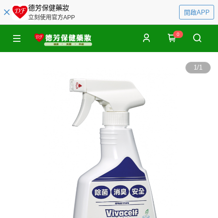
德芳保健藥妝
開啟APP
立刻使用官方APP
0
1
/
1