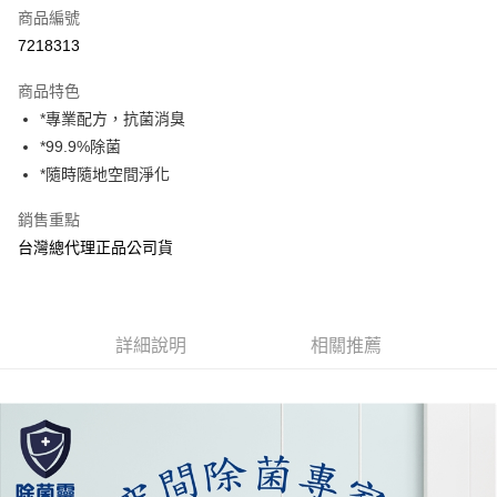
商品編號
Apple Pay
7218313
街口支付
商品特色
悠遊付
*專業配方，抗菌消臭
AFTEE先享後付
*99.9%除菌
相關說明
*隨時隨地空間淨化
【關於「AFTEE先享後付」】
ATM付款
AFTEE先享後付是「在收到商品之後才付款」的支付方式。 讓您購物簡單
銷售重點
便利好安心！
台灣總代理正品公司貨
１．簡單：不需註冊會員、不需綁卡、不需儲值。
運送方式
２．便利：只要手機號碼，簡訊認證，即可結帳。
３．安心：先確認商品／服務後，再付款。
全家取貨付款
每筆NT$70，滿NT$600(含以上)免運費
【「AFTEE先享後付」結帳流程】
詳細說明
相關推薦
１．於結帳方式選擇「AFTEE先享後付」後，將跳轉至「AFTEE先享後付」
7-11取貨付款
結帳頁面，進行簡訊認證並確認金額後，即可完成結帳。
２．訂單成立數日內，您將收到繳費通知簡訊。
每筆NT$70，滿NT$600(含以上)免運費
３．收到繳費通知簡訊後14天內，點擊此簡訊中的連結，可透過四大超商／
ATM／網路銀行／等多元方式進行付款，方視為交易完成。
宅配
※ 請注意：結帳手續完成當下不需立刻繳費，但若您需要取消訂單，請聯絡
每筆NT$80，滿NT$600(含以上)免運費
購買商品的店家。未經商家同意取消之訂單仍視為有效，需透過AFTEE先享
後付繳納相關費用。