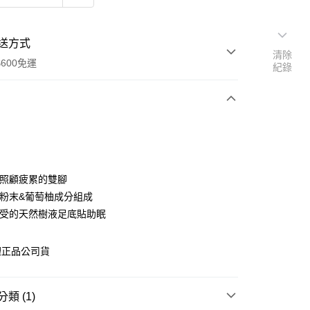
送方式
清除
600免運
紀錄
次付款
付款
地照顧疲累的雙腳
液粉末&葡萄柚成分組成
感受的天然樹液足底貼助眠
理正品公司貨
享後付
類 (1)
FTEE先享後付」】