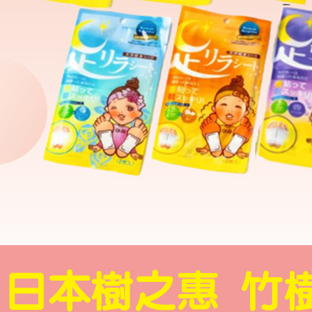
３．未成
「AFTE
任。
４．使用「
即時審查
結果請求
５．嚴禁
形，恩沛
動。