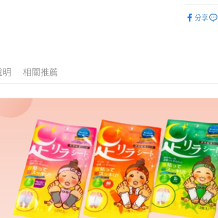
ATM付款
AFTEE
生活用品
便利好安
分享
１．簡單
２．便利
運送方式
３．安心
全家取貨
【「AFT
每筆NT$7
１．於結帳
說明
相關推薦
付」結帳
7-11取貨
２．訂單
３．收到繳
每筆NT$7
／ATM／
※ 請注意
宅配
絡購買商品
先享後付
每筆NT$8
※ 交易是
是否繳費成
付款後門
付客戶支
免運費
【注意事
１．透過由
交易，需
求債權轉
２．關於
https://aft