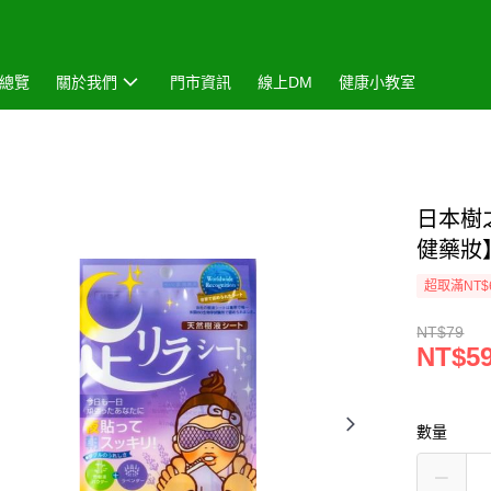
總覽
關於我們
門市資訊
線上DM
健康小教室
日本樹
健藥妝
超取滿NT$
NT$79
NT$5
數量