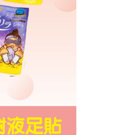
年的使用者請事先徵得法定代理人或監護人之同意方可使用
E先享後付」，若未經同意申辦者引起之損失，本公司不負相關責
AFTEE先享後付」時，將依據個別帳號之用戶狀況，依本公司
核予不同之上限額度；若仍有額度不足之情形，本公司將視審查
用戶進行身份認證。
一人註冊多個帳號或使用他人資訊註冊。若發現惡意使用之情
科技股份有限公司將有權停止該用戶之使用額度並採取法律行