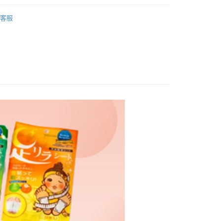
先享後付是「在收到商品之後才付款」的支付方式。 讓您購物簡單
類別
舒緩小物
心！
客服
：不需註冊會員、不需綁卡、不需儲值。
：只要手機號碼，簡訊認證，即可結帳。
：先確認商品／服務後，再付款。
付款
EE先享後付」結帳流程】
0，滿NT$600(含以上)免運費
方式選擇「AFTEE先享後付」後，將跳轉至「AFTEE先享後
頁面，進行簡訊認證並確認金額後，即可完成結帳。
付款
成立數日內，您將收到繳費通知簡訊。
費通知簡訊後14天內，點擊此簡訊中的連結，可透過四大超商
0，滿NT$600(含以上)免運費
網路銀行／等多元方式進行付款，方視為交易完成。
：結帳手續完成當下不需立刻繳費，但若您需要取消訂單，請聯
的店家。未經商家同意取消之訂單仍視為有效，需透過AFTEE
繳納相關費用。
0，滿NT$600(含以上)免運費
否成功請以「AFTEE先享後付 」之結帳頁面顯示為準，若有關於
功／繳費後需取消欲退款等相關疑問，請聯繫「AFTEE先享後
市自取
援中心」
https://netprotections.freshdesk.com/support/home
項】
恩沛科技股份有限公司提供之「AFTEE先享後付」服務完成之
依本服務之必要範圍內提供個人資料，並將交易相關給付款項請
讓予恩沛科技股份有限公司。
個人資料處理事宜，請瀏覽以下網址：
ee.tw/terms/#terms3