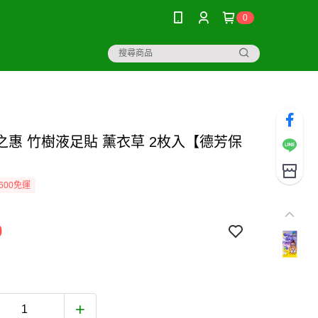
0
之惠 竹樹液足貼 薰衣草 2枚入【德芳保
】
600免運
9