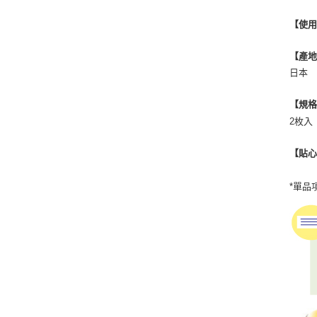
【使
【產
日本
【規
2枚入
【貼
*單品