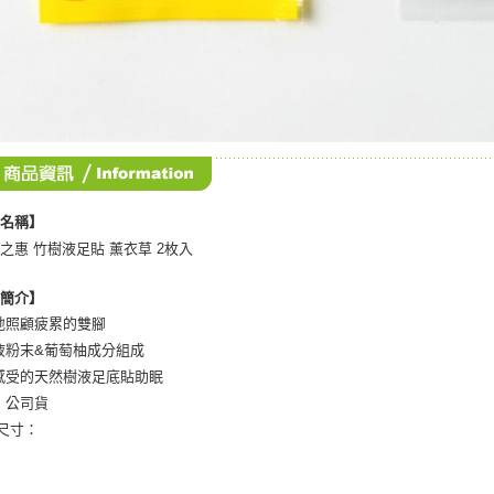
品名稱】
之惠 竹樹液足貼 薰衣草 2枚入
品簡介】
地照顧疲累的雙腳
液粉末&葡萄柚成分組成
感受的天然樹液足底貼助眠
：公司貨
/尺寸：