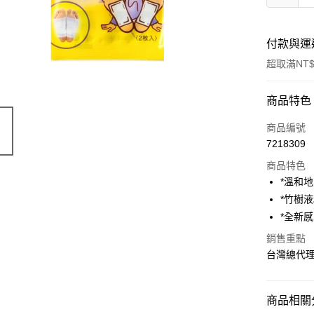
付款與運
超取滿NT$
付款方式
商品特色
信用卡一
商品編號
7218309
超商取貨
商品特色
LINE Pay
*溫和
*竹樹
Apple Pay
*全新
街口支付
銷售重點
台灣總代
悠遊付
AFTEE先
相關說明
商品相關分
【關於「A