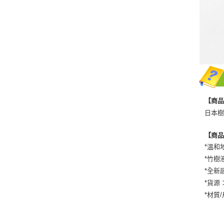
【商
日本樹
【商
*溫和
*竹樹
*全新
*貨源
*材質