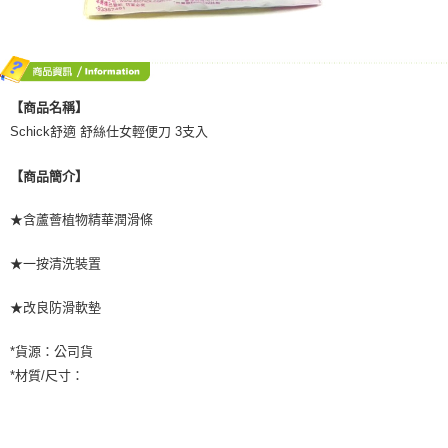
【商品名稱】
Schick舒適 舒絲仕女輕便刀 3支入
【商品簡介】
★含蘆薈植物精華潤滑條
★一按清洗裝置
★改良防滑軟墊
*貨源：公司貨
*材質/尺寸：