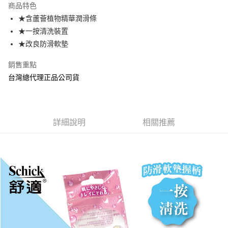
商品特色
Apple Pay
★含蘆薈植物精華潤滑條
★一按清洗裝置
街口支付
★改良防滑軟墊
悠遊付
銷售重點
AFTEE先享後付
台灣總代理正品公司貨
相關說明
【關於「AFTEE先享後付」】
ATM付款
AFTEE先享後付是「在收到商品之後才付款」的支付方式。 讓您購物簡單
便利好安心！
詳細說明
相關推薦
１．簡單：不需註冊會員、不需綁卡、不需儲值。
運送方式
２．便利：只要手機號碼，簡訊認證，即可結帳。
３．安心：先確認商品／服務後，再付款。
全家取貨付款
每筆NT$70，滿NT$600(含以上)免運費
【「AFTEE先享後付」結帳流程】
１．於結帳方式選擇「AFTEE先享後付」後，將跳轉至「AFTEE先享後付」
7-11取貨付款
結帳頁面，進行簡訊認證並確認金額後，即可完成結帳。
２．訂單成立數日內，您將收到繳費通知簡訊。
每筆NT$70，滿NT$600(含以上)免運費
３．收到繳費通知簡訊後14天內，點擊此簡訊中的連結，可透過四大超商／
ATM／網路銀行／等多元方式進行付款，方視為交易完成。
宅配
※ 請注意：結帳手續完成當下不需立刻繳費，但若您需要取消訂單，請聯絡
每筆NT$80，滿NT$600(含以上)免運費
購買商品的店家。未經商家同意取消之訂單仍視為有效，需透過AFTEE先享