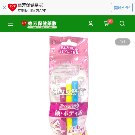
德芳保健藥妝
開啟APP
立刻使用官方APP
0
1
/
1