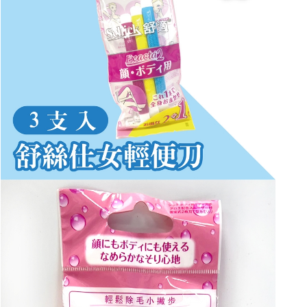
後付繳納相關費用。
付款後門市自取
※ 交易是否成功請以「AFTEE先享後付 」之結帳頁面顯示為準，若有關於
是否繳費成功／繳費後需取消欲退款等相關疑問，請聯繫「AFTEE先享後付
免運費
客戶支援中心」
https://netprotections.freshdesk.com/support/home
【注意事項】
１．透過由恩沛科技股份有限公司提供之「AFTEE先享後付」服務完成之交
易，需依本服務之必要範圍內提供個人資料，並將交易相關給付款項請求債
權轉讓予恩沛科技股份有限公司。
２．關於個人資料處理事宜，請瀏覽以下網址：
https://aftee.tw/terms/#terms3
３．未成年的使用者請事先徵得法定代理人或監護人之同意方可使用
「AFTEE先享後付」，若未經同意申辦者引起之損失，本公司不負相關責
任。
４．使用「AFTEE先享後付」時，將依據個別帳號之用戶狀況，依本公司即
時審查核予不同之上限額度；若仍有額度不足之情形，本公司將視審查結果
請求用戶進行身份認證。
５．嚴禁一人註冊多個帳號或使用他人資訊註冊。若發現惡意使用之情形，
恩沛科技股份有限公司將有權停止該用戶之使用額度並採取法律行動。