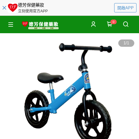
德芳保健藥妝
開啟APP
立刻使用官方APP
0
1
/
1