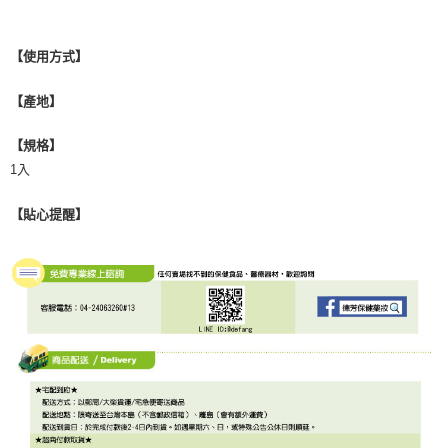
客戶支援中心」
https://netprotections.freshdesk.com/support/home
【注意事項】
【使用方式】
１．透過由恩沛科技股份有限公司提供之「AFTEE先享後付」服務完成之交
易，需依本服務之必要範圍內提供個人資料，並將交易相關給付款項請求債
權轉讓予恩沛科技股份有限公司。
【產地】
２．關於個人資料處理事宜，請瀏覽以下網址：
https://aftee.tw/terms/#terms3
【規格】
３．未成年的使用者請事先徵得法定代理人或監護人之同意方可使用
「AFTEE先享後付」，若未經同意申辦者引起之損失，本公司不負相關責
1入
任。
４．使用「AFTEE先享後付」時，將依據個別帳號之用戶狀況，依本公司即
【貼心提醒】
時審查核予不同之上限額度；若仍有額度不足之情形，本公司將視審查結果
請求用戶進行身份認證。
５．嚴禁一人註冊多個帳號或使用他人資訊註冊。若發現惡意使用之情形，
恩沛科技股份有限公司將有權停止該用戶之使用額度並採取法律行動。