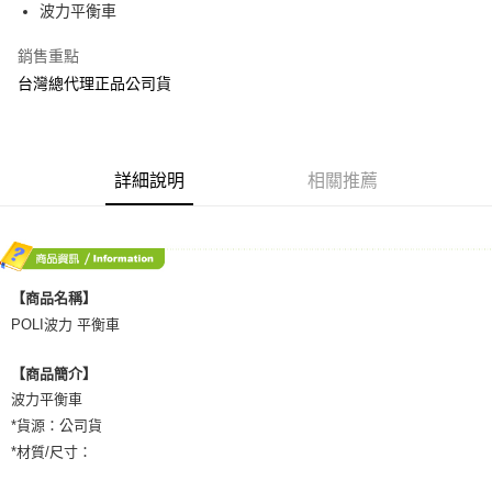
街口支付
波力平衡車
悠遊付
銷售重點
台灣總代理正品公司貨
AFTEE先享後付
相關說明
【關於「AFTEE先享後付」】
ATM付款
AFTEE先享後付是「在收到商品之後才付款」的支付方式。 讓您購物簡單
便利好安心！
詳細說明
相關推薦
１．簡單：不需註冊會員、不需綁卡、不需儲值。
運送方式
２．便利：只要手機號碼，簡訊認證，即可結帳。
３．安心：先確認商品／服務後，再付款。
宅配
每筆NT$80，滿NT$600(含以上)免運費
【「AFTEE先享後付」結帳流程】
１．於結帳方式選擇「AFTEE先享後付」後，將跳轉至「AFTEE先享後付」
【商品名稱】
付款後門市自取
結帳頁面，進行簡訊認證並確認金額後，即可完成結帳。
POLI波力 平衡車
２．訂單成立數日內，您將收到繳費通知簡訊。
免運費
３．收到繳費通知簡訊後14天內，點擊此簡訊中的連結，可透過四大超商／
【商品簡介】
ATM／網路銀行／等多元方式進行付款，方視為交易完成。
※ 請注意：結帳手續完成當下不需立刻繳費，但若您需要取消訂單，請聯絡
波力平衡車
購買商品的店家。未經商家同意取消之訂單仍視為有效，需透過AFTEE先享
*貨源：公司貨
後付繳納相關費用。
*材質/尺寸：
※ 交易是否成功請以「AFTEE先享後付 」之結帳頁面顯示為準，若有關於
是否繳費成功／繳費後需取消欲退款等相關疑問，請聯繫「AFTEE先享後付