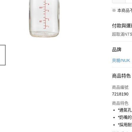
※ 本商品
付款與運
超取滿NT$
付款方式
品牌
信用卡一
貝親/NUK
超商取貨
商品特色
LINE Pay
商品編號
Apple Pay
7218190
商品特色
街口支付
*通氣
悠遊付
*奶嘴
*採用
AFTEE先