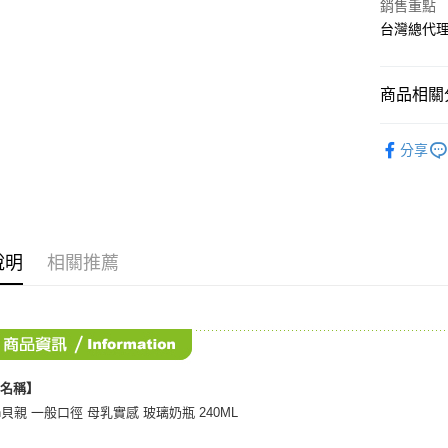
相關說明
銷售重點
【關於「A
台灣總代
ATM付款
AFTEE
便利好安
１．簡單
商品相關分
２．便利
運送方式
３．安心
媽媽寶寶
全家取貨
【「AFT
分享
每筆NT$7
１．於結帳
付」結帳
7-11取貨
２．訂單
３．收到繳
每筆NT$7
／ATM／
※ 請注意
說明
相關推薦
宅配
絡購買商品
先享後付
每筆NT$8
※ 交易是
是否繳費成
付款後門
付客戶支
免運費
【注意事
品名稱】
１．透過由
on貝親 一般口徑 母乳實感 玻璃奶瓶 240ML
交易，需
求債權轉