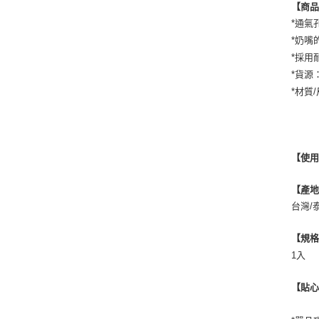
【商
*通氣
*奶嘴
*採用
*貨源
*材質
【使
【產
台灣/
【規
1入
【貼