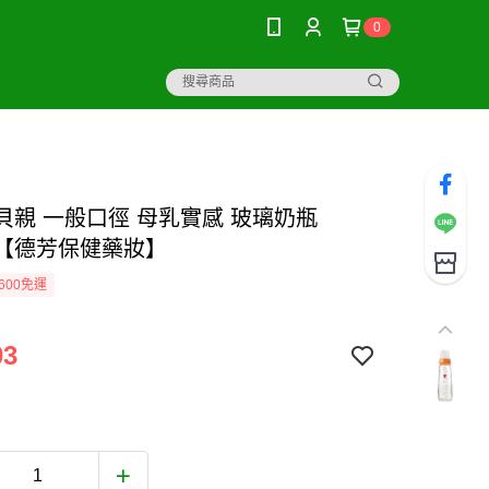
0
on貝親 一般口徑 母乳實感 玻璃奶瓶
ML【德芳保健藥妝】
600免運
03