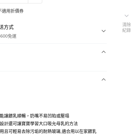
不適用折價券
清除
送方式
紀錄
600免運
次付款
付款
孔能讓餵乳順暢，奶嘴不易凹陷或壓塌
的設計還可讓寶寶學習大口吸允母乳的方法
耐用且可輕易去除污垢的耐熱玻璃,適合用以在家餵乳
享後付