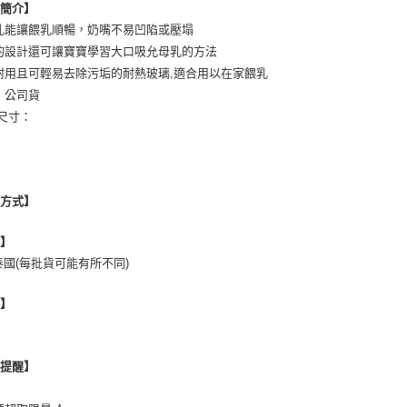
２．關於
品簡介】
https://aft
孔能讓餵乳順暢，奶嘴不易凹陷或壓塌
３．未成
的設計還可讓寶寶學習大口吸允母乳的方法
「AFTE
任。
耐用且可輕易去除污垢的耐熱玻璃,適合用以在家餵乳
４．使用「
：公司貨
即時審查
/尺寸：
結果請求
５．嚴禁
形，恩沛
動。
用方式】
地】
泰國(每批貨可能有所不同)
格】
心提醒】