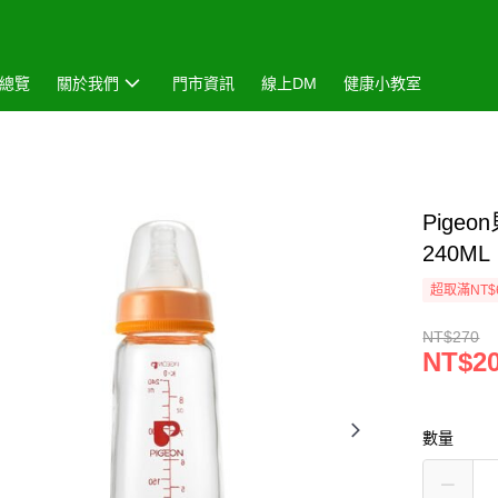
總覽
關於我們
門市資訊
線上DM
健康小教室
Pige
240
超取滿NT$
NT$270
NT$2
數量