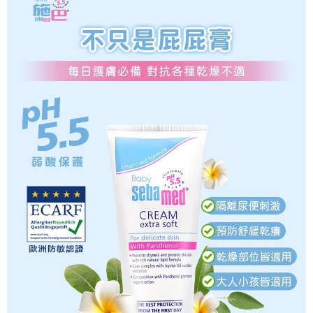
※ 請注意：結帳手續完成當下不需立刻繳費，但若您需要取消訂單，請聯絡
每筆NT$80，滿NT$600(含以上)免運費
購買商品的店家。未經商家同意取消之訂單仍視為有效，需透過AFTEE先享
後付繳納相關費用。
付款後門市自取
※ 交易是否成功請以「AFTEE先享後付 」之結帳頁面顯示為準，若有關於
是否繳費成功／繳費後需取消欲退款等相關疑問，請聯繫「AFTEE先享後付
免運費
客戶支援中心」
https://netprotections.freshdesk.com/support/home
【注意事項】
１．透過由恩沛科技股份有限公司提供之「AFTEE先享後付」服務完成之交
易，需依本服務之必要範圍內提供個人資料，並將交易相關給付款項請求債
權轉讓予恩沛科技股份有限公司。
２．關於個人資料處理事宜，請瀏覽以下網址：
https://aftee.tw/terms/#terms3
３．未成年的使用者請事先徵得法定代理人或監護人之同意方可使用
「AFTEE先享後付」，若未經同意申辦者引起之損失，本公司不負相關責
任。
４．使用「AFTEE先享後付」時，將依據個別帳號之用戶狀況，依本公司即
時審查核予不同之上限額度；若仍有額度不足之情形，本公司將視審查結果
請求用戶進行身份認證。
５．嚴禁一人註冊多個帳號或使用他人資訊註冊。若發現惡意使用之情形，
恩沛科技股份有限公司將有權停止該用戶之使用額度並採取法律行動。