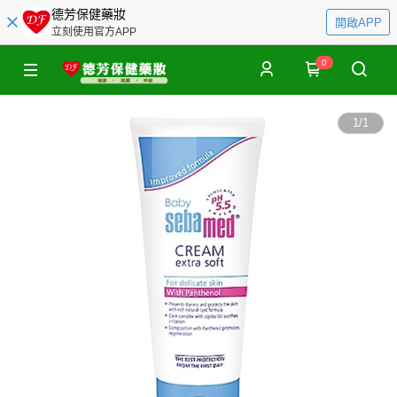
德芳保健藥妝
開啟APP
立刻使用官方APP
0
1
/
1