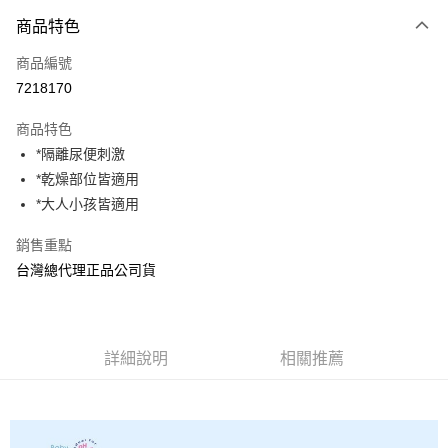
商品特色
LINE Pay
商品編號
Apple Pay
7218170
街口支付
商品特色
悠遊付
*隔離尿便刺激
AFTEE先享後付
*乾燥部位皆適用
相關說明
*大人小孩皆適用
【關於「AFTEE先享後付」】
ATM付款
AFTEE先享後付是「在收到商品之後才付款」的支付方式。 讓您購物簡單
銷售重點
便利好安心！
台灣總代理正品公司貨
１．簡單：不需註冊會員、不需綁卡、不需儲值。
運送方式
２．便利：只要手機號碼，簡訊認證，即可結帳。
３．安心：先確認商品／服務後，再付款。
全家取貨付款
每筆NT$70，滿NT$600(含以上)免運費
【「AFTEE先享後付」結帳流程】
詳細說明
相關推薦
１．於結帳方式選擇「AFTEE先享後付」後，將跳轉至「AFTEE先享後付」
7-11取貨付款
結帳頁面，進行簡訊認證並確認金額後，即可完成結帳。
２．訂單成立數日內，您將收到繳費通知簡訊。
每筆NT$70，滿NT$600(含以上)免運費
３．收到繳費通知簡訊後14天內，點擊此簡訊中的連結，可透過四大超商／
ATM／網路銀行／等多元方式進行付款，方視為交易完成。
宅配