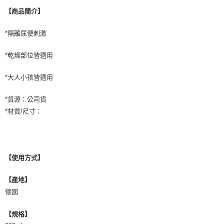
【商品簡介】
*隔離尿便刺激
*乾燥部位皆適用
*大人小孩皆適用
*貨源：公司貨
*材質/尺寸：
【使用方式】
【產地】
德國
【規格】