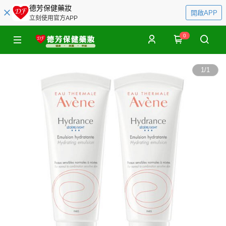
德芳保健藥妝
開啟APP
立刻使用官方APP
0
1
/
1