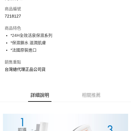
商品編號
Apple Pay
7218127
街口支付
商品特色
悠遊付
*24H全效活泉保濕系列
AFTEE先享後付
*保濕鎖水 滋潤肌膚
相關說明
*法國原裝進口
【關於「AFTEE先享後付」】
ATM付款
AFTEE先享後付是「在收到商品之後才付款」的支付方式。 讓您購物簡單
銷售重點
便利好安心！
台灣總代理正品公司貨
１．簡單：不需註冊會員、不需綁卡、不需儲值。
運送方式
２．便利：只要手機號碼，簡訊認證，即可結帳。
３．安心：先確認商品／服務後，再付款。
全家取貨付款
每筆NT$70，滿NT$600(含以上)免運費
【「AFTEE先享後付」結帳流程】
詳細說明
相關推薦
１．於結帳方式選擇「AFTEE先享後付」後，將跳轉至「AFTEE先享後付」
7-11取貨付款
結帳頁面，進行簡訊認證並確認金額後，即可完成結帳。
２．訂單成立數日內，您將收到繳費通知簡訊。
每筆NT$70，滿NT$600(含以上)免運費
３．收到繳費通知簡訊後14天內，點擊此簡訊中的連結，可透過四大超商／
ATM／網路銀行／等多元方式進行付款，方視為交易完成。
宅配
※ 請注意：結帳手續完成當下不需立刻繳費，但若您需要取消訂單，請聯絡
每筆NT$80，滿NT$600(含以上)免運費
購買商品的店家。未經商家同意取消之訂單仍視為有效，需透過AFTEE先享