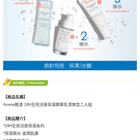
後付繳納相關費用。
付款後門市自取
※ 交易是否成功請以「AFTEE先享後付 」之結帳頁面顯示為準，若有關於
是否繳費成功／繳費後需取消欲退款等相關疑問，請聯繫「AFTEE先享後付
免運費
客戶支援中心」
https://netprotections.freshdesk.com/support/home
【注意事項】
１．透過由恩沛科技股份有限公司提供之「AFTEE先享後付」服務完成之交
易，需依本服務之必要範圍內提供個人資料，並將交易相關給付款項請求債
權轉讓予恩沛科技股份有限公司。
２．關於個人資料處理事宜，請瀏覽以下網址：
https://aftee.tw/terms/#terms3
３．未成年的使用者請事先徵得法定代理人或監護人之同意方可使用
「AFTEE先享後付」，若未經同意申辦者引起之損失，本公司不負相關責
任。
４．使用「AFTEE先享後付」時，將依據個別帳號之用戶狀況，依本公司即
時審查核予不同之上限額度；若仍有額度不足之情形，本公司將視審查結果
請求用戶進行身份認證。
【商品名稱】
５．嚴禁一人註冊多個帳號或使用他人資訊註冊。若發現惡意使用之情形，
Avene雅漾 24H全效活泉保濕精華乳清爽型二入組
恩沛科技股份有限公司將有權停止該用戶之使用額度並採取法律行動。
【商品簡介】
*24H全效活泉保濕系列
*保濕鎖水 滋潤肌膚