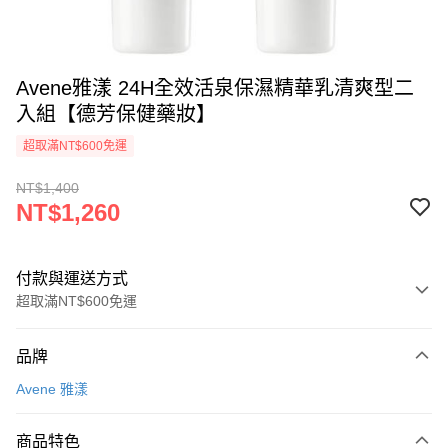
Avene雅漾 24H全效活泉保濕精華乳清爽型二
入組【德芳保健藥妝】
超取滿NT$600免運
NT$1,400
NT$1,260
付款與運送方式
超取滿NT$600免運
付款方式
品牌
信用卡一次付款
Avene 雅漾
超商取貨付款
商品特色
LINE Pay