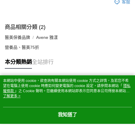
客服
商品相關分類 (2)
醫美保養品牌
Avene 雅漾
營養品、醫美75折
本分類熱銷
全站排行
本網站中使用 cookie，欲查詢有關本網站使用 cookie 方式之詳情，及若您不希
熱門標籤
望在電腦上使用 cookie 時應如何變更電腦的 cookie 設定，請參閱本網站「
隱私
權條款
」之 Cookie 聲明。您繼續使用本網站即表示您同意本公司得按本網站使
用條款之 Cookie 聲明使用 cookie。
了解更多 >
我知道了