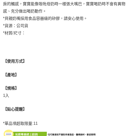
房的觸感，寶寶能像吸吮母奶時一樣張大嘴巴，寶寶喝奶時不會有異物
感、充分做出喝奶動作。
*貝親奶嘴採用食品容器級的矽膠，請安心使用。
*貨源：公司貨
*材質/尺寸：
【使用方式】
【產地】
【規格】
1入
【貼心提醒】
*單品項超取限量:11