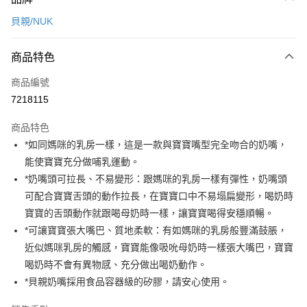
信用卡一次付款
貝親/NUK
超商取貨付款
商品特色
LINE Pay
商品編號
Apple Pay
7218115
街口支付
商品特色
悠遊付
*如同媽咪的乳房一樣，這是一款與寶寶嘴型完全吻合的奶嘴，
AFTEE先享後付
能使寶寶充分做哺乳運動。
相關說明
*奶嘴頭可拉長、不易變形：跟媽咪的乳房一樣有彈性，奶嘴頭
【關於「AFTEE先享後付」】
可配合寶寶舌頭的動作拉長，在寶寶口中不易塌扁變形，喝奶時
ATM付款
AFTEE先享後付是「在收到商品之後才付款」的支付方式。 讓您購物簡單
寶寶的舌頭動作就跟喝母奶時一樣，讓寶寶喝得安穩順暢。
便利好安心！
１．簡單：不需註冊會員、不需綁卡、不需儲值。
*可讓寶寶張大嘴巴、質地柔軟：有如媽咪的乳房般豐滿鼓脹，
運送方式
２．便利：只要手機號碼，簡訊認證，即可結帳。
近似媽咪乳房的觸感，寶寶能像吸吮母奶時一樣張大嘴巴，寶寶
３．安心：先確認商品／服務後，再付款。
全家取貨付款
喝奶時不會有異物感、充分做出喝奶動作。
每筆NT$70，滿NT$600(含以上)免運費
【「AFTEE先享後付」結帳流程】
*貝親奶嘴採用食品容器級的矽膠，請安心使用。
１．於結帳方式選擇「AFTEE先享後付」後，將跳轉至「AFTEE先享後付」
7-11取貨付款
結帳頁面，進行簡訊認證並確認金額後，即可完成結帳。