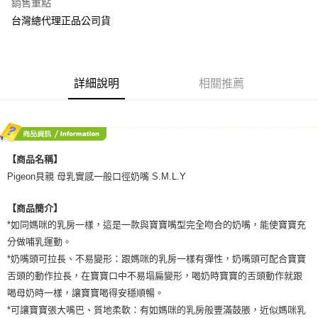
銷售重點
２．訂單成立數日內，您將收到繳費通知簡訊。
每筆NT$70，滿NT$600(含以上)免運費
台灣總代理正品公司貨
３．收到繳費通知簡訊後14天內，點擊此簡訊中的連結，可透過四大超商／
ATM／網路銀行／等多元方式進行付款，方視為交易完成。
宅配
※ 請注意：結帳手續完成當下不需立刻繳費，但若您需要取消訂單，請聯絡
每筆NT$80，滿NT$600(含以上)免運費
購買商品的店家。未經商家同意取消之訂單仍視為有效，需透過AFTEE先享
後付繳納相關費用。
詳細說明
相關推薦
付款後門市自取
※ 交易是否成功請以「AFTEE先享後付 」之結帳頁面顯示為準，若有關於
是否繳費成功／繳費後需取消欲退款等相關疑問，請聯繫「AFTEE先享後付
免運費
客戶支援中心」
https://netprotections.freshdesk.com/support/home
【注意事項】
１．透過由恩沛科技股份有限公司提供之「AFTEE先享後付」服務完成之交
【商品名稱】
易，需依本服務之必要範圍內提供個人資料，並將交易相關給付款項請求債
權轉讓予恩沛科技股份有限公司。
Pigeon貝親 母乳實感一般口徑奶嘴 S.M.L.Y
２．關於個人資料處理事宜，請瀏覽以下網址：
https://aftee.tw/terms/#terms3
【商品簡介】
３．未成年的使用者請事先徵得法定代理人或監護人之同意方可使用
*如同媽咪的乳房一樣，這是一款與寶寶嘴型完全吻合的奶嘴，能使寶寶充
「AFTEE先享後付」，若未經同意申辦者引起之損失，本公司不負相關責
任。
分做哺乳運動。
４．使用「AFTEE先享後付」時，將依據個別帳號之用戶狀況，依本公司即
*奶嘴頭可拉長、不易變形：跟媽咪的乳房一樣有彈性，奶嘴頭可配合寶寶
時審查核予不同之上限額度；若仍有額度不足之情形，本公司將視審查結果
舌頭的動作拉長，在寶寶口中不易塌扁變形，喝奶時寶寶的舌頭動作就跟
請求用戶進行身份認證。
５．嚴禁一人註冊多個帳號或使用他人資訊註冊。若發現惡意使用之情形，
喝母奶時一樣，讓寶寶喝得安穩順暢。
恩沛科技股份有限公司將有權停止該用戶之使用額度並採取法律行動。
*可讓寶寶張大嘴巴、質地柔軟：有如媽咪的乳房般豐滿鼓脹，近似媽咪乳