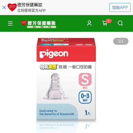
德芳保健藥妝
開啟APP
立刻使用官方APP
0
1
/
1