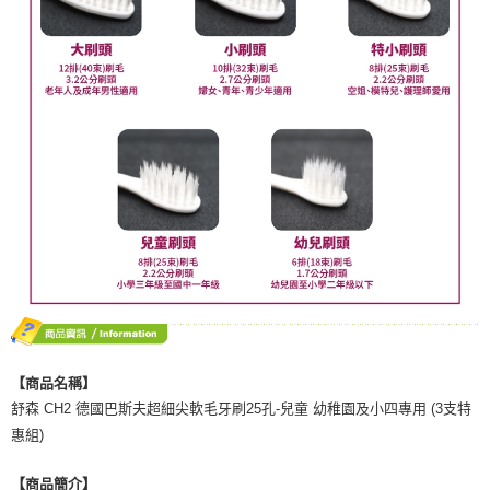
【商品名稱】
舒森 CH2 德國巴斯夫超細尖軟毛牙刷25孔-兒童 幼稚園及小四專用 (3支特
惠組)
【商品簡介】