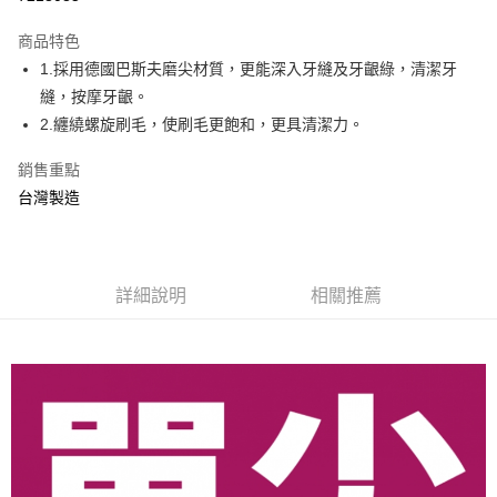
LINE Pay
商品特色
Apple Pay
1.採用德國巴斯夫磨尖材質，更能深入牙縫及牙齦綠，清潔牙
縫，按摩牙齦。
街口支付
2.纏繞螺旋刷毛，使刷毛更飽和，更具清潔力。
悠遊付
銷售重點
AFTEE先享後付
台灣製造
相關說明
【關於「AFTEE先享後付」】
ATM付款
AFTEE先享後付是「在收到商品之後才付款」的支付方式。 讓您購物簡單
便利好安心！
詳細說明
相關推薦
１．簡單：不需註冊會員、不需綁卡、不需儲值。
運送方式
２．便利：只要手機號碼，簡訊認證，即可結帳。
３．安心：先確認商品／服務後，再付款。
全家取貨付款
每筆NT$70，滿NT$600(含以上)免運費
【「AFTEE先享後付」結帳流程】
１．於結帳方式選擇「AFTEE先享後付」後，將跳轉至「AFTEE先享後付」
7-11取貨付款
結帳頁面，進行簡訊認證並確認金額後，即可完成結帳。
２．訂單成立數日內，您將收到繳費通知簡訊。
每筆NT$70，滿NT$600(含以上)免運費
３．收到繳費通知簡訊後14天內，點擊此簡訊中的連結，可透過四大超商／
ATM／網路銀行／等多元方式進行付款，方視為交易完成。
宅配