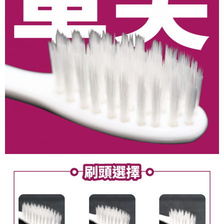
※ 請注意：結帳手續完成當下不需立刻繳費，但若您需要取消訂單，請聯絡
每筆NT$80，滿NT$600(含以上)免運費
購買商品的店家。未經商家同意取消之訂單仍視為有效，需透過AFTEE先享
後付繳納相關費用。
付款後門市自取
※ 交易是否成功請以「AFTEE先享後付 」之結帳頁面顯示為準，若有關於
是否繳費成功／繳費後需取消欲退款等相關疑問，請聯繫「AFTEE先享後付
免運費
客戶支援中心」
https://netprotections.freshdesk.com/support/home
【注意事項】
１．透過由恩沛科技股份有限公司提供之「AFTEE先享後付」服務完成之交
易，需依本服務之必要範圍內提供個人資料，並將交易相關給付款項請求債
權轉讓予恩沛科技股份有限公司。
２．關於個人資料處理事宜，請瀏覽以下網址：
https://aftee.tw/terms/#terms3
３．未成年的使用者請事先徵得法定代理人或監護人之同意方可使用
「AFTEE先享後付」，若未經同意申辦者引起之損失，本公司不負相關責
任。
４．使用「AFTEE先享後付」時，將依據個別帳號之用戶狀況，依本公司即
時審查核予不同之上限額度；若仍有額度不足之情形，本公司將視審查結果
請求用戶進行身份認證。
５．嚴禁一人註冊多個帳號或使用他人資訊註冊。若發現惡意使用之情形，
恩沛科技股份有限公司將有權停止該用戶之使用額度並採取法律行動。