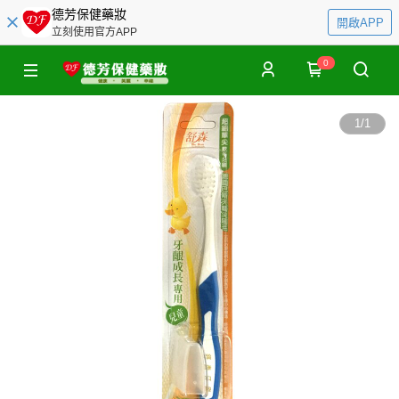
德芳保健藥妝
開啟APP
立刻使用官方APP
0
1
/
1