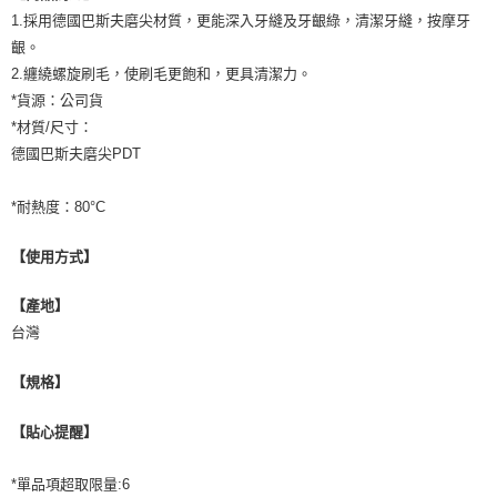
1.採用德國巴斯夫磨尖材質，更能深入牙縫及牙齦綠，清潔牙縫，按摩牙
齦。
2.纏繞螺旋刷毛，使刷毛更飽和，更具清潔力。
*貨源：公司貨
*材質/尺寸：
德國巴斯夫磨尖PDT
*耐熱度：80°C
【使用方式】
【產地】
台灣
【規格】
【貼心提醒】
*單品項超取限量:6