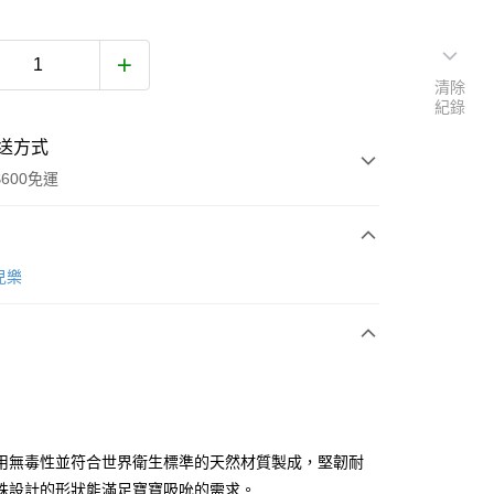
清除
紀錄
送方式
600免運
次付款
兒樂
付款
用無毒性並符合世界衛生標準的天然材質製成，堅韌耐
殊設計的形狀能滿足寶寶吸吮的需求。