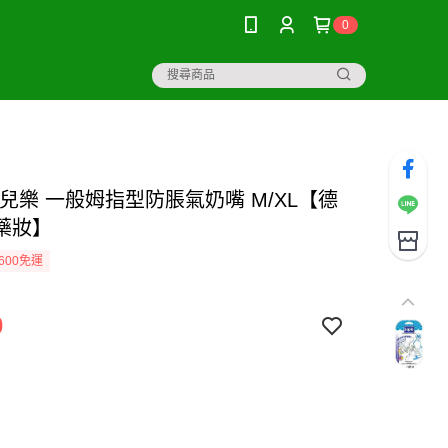
0
o佳兒樂 一般姆指型防脹氣奶嘴 M/XL【德
藥妝】
600免運
0