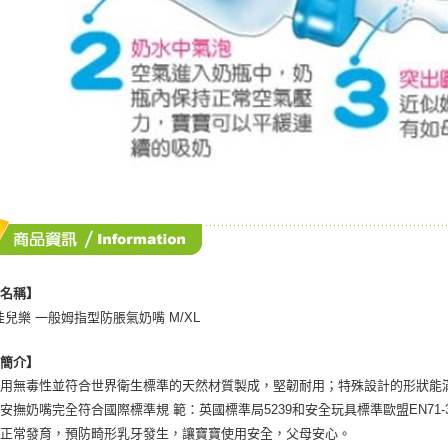
品名稱】
lo佳兒樂 一般姆指型防脹氣奶嘴 M/XL
品簡介】
採用無毒性並符合世界衛生標準的天然材質製成，堅韌耐用；特殊設計的形狀能
安撫奶嘴完全符合國際標準規 範：英國標準局5239和安全玩具標準歐盟EN71
齦正常發育，預防畸形乳牙發生，讓寶寶使用安全，父母安心。