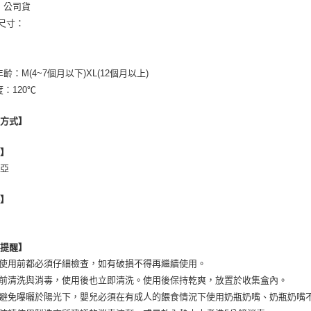
：公司貨
/尺寸：
年齡：M(4~7個月以下)XL(12個月以上)
度：120℃
用方式】
地】
西亞
格】
心提醒】
次使用前都必須仔細檢查，如有破損不得再繼續使用。
用前清洗與消毒，使用後也立即清洗。使用後保持乾爽，放置於收集盒內。
時避免曝曬於陽光下，嬰兒必須在有成人的餵食情況下使用奶瓶奶嘴、奶瓶奶嘴