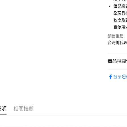
佳兒樂
AFTEE先
全玩具
相關說明
【關於「A
軟度及
ATM付款
AFTEE
寶使用
便利好安
１．簡單
銷售重點
２．便利
運送方式
台灣總代
３．安心
全家取貨
【「AFT
每筆NT$7
１．於結帳
商品相關分
付」結帳
7-11取貨
２．訂單
媽媽寶寶
３．收到繳
分享
每筆NT$7
／ATM／
※ 請注意
宅配
絡購買商品
先享後付
每筆NT$8
※ 交易是
是否繳費成
付款後門
說明
相關推薦
付客戶支
免運費
【注意事
１．透過由