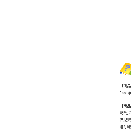
【商
Jap
【商
奶嘴
佳兒樂
進牙