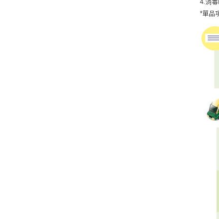
4.消
*單品