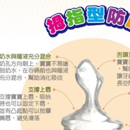
交易，需
求債權轉
２．關於
https://aft
３．未成
「AFTE
任。
４．使用「
即時審查
結果請求
５．嚴禁
形，恩沛
動。