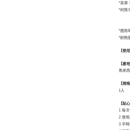
*貨源
*材質
*適用
*耐熱
【使
【產
馬來
【規
1入
【貼
1.每
2.使
3.平