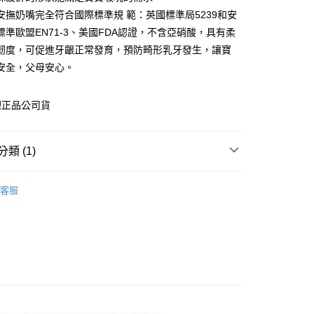
安撫奶嘴完全符合國際標準規 範：英國標準局5239和安
享後付
標準歐盟EN71-3、美國FDA認證，不含亞硝酸，具有柔
FTEE先享後付」】
韌度，可促進牙齦正常發育，預防畸形乳牙發生，讓寶
先享後付是「在收到商品之後才付款」的支付方式。 讓您購物簡單
安全，父母安心。
心！
：不需註冊會員、不需綁卡、不需儲值。
：只要手機號碼，簡訊認證，即可結帳。
理正品公司貨
：先確認商品／服務後，再付款。
付款
EE先享後付」結帳流程】
0，滿NT$600(含以上)免運費
方式選擇「AFTEE先享後付」後，將跳轉至「AFTEE先享後
類 (1)
頁面，進行簡訊認證並確認金額後，即可完成結帳。
付款
成立數日內，您將收到繳費通知簡訊。
品牌
Japlo佳兒樂
費通知簡訊後14天內，點擊此簡訊中的連結，可透過四大超商
客服
0，滿NT$600(含以上)免運費
網路銀行／等多元方式進行付款，方視為交易完成。
：結帳手續完成當下不需立刻繳費，但若您需要取消訂單，請聯
的店家。未經商家同意取消之訂單仍視為有效，需透過AFTEE
繳納相關費用。
0，滿NT$600(含以上)免運費
否成功請以「AFTEE先享後付 」之結帳頁面顯示為準，若有關於
功／繳費後需取消欲退款等相關疑問，請聯繫「AFTEE先享後
市自取
援中心」
https://netprotections.freshdesk.com/support/home
項】
恩沛科技股份有限公司提供之「AFTEE先享後付」服務完成之