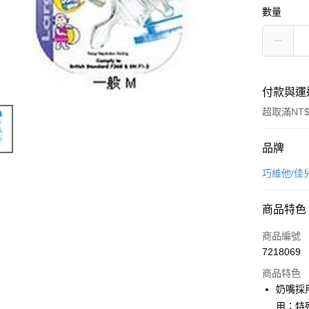
數量
付款與運
超取滿NT$
付款方式
品牌
信用卡一
巧維他/佳
超商取貨
商品特色
LINE Pay
商品編號
Apple Pay
7218069
商品特色
街口支付
奶嘴採
悠遊付
用；特