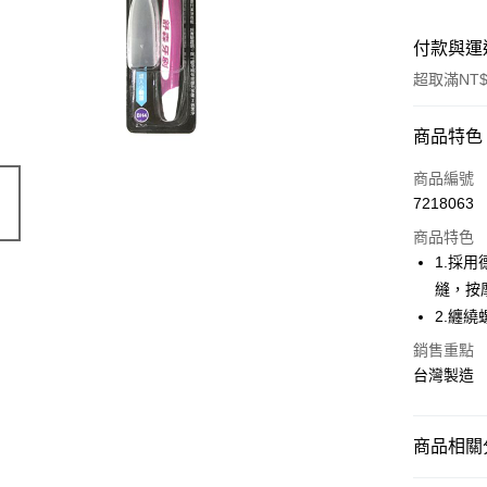
付款與運
超取滿NT$
付款方式
商品特色
信用卡一
商品編號
7218063
超商取貨
商品特色
LINE Pay
1.採
縫，按
Apple Pay
2.纏
街口支付
銷售重點
台灣製造
悠遊付
AFTEE先
相關說明
商品相關分
【關於「A
ATM付款
AFTEE