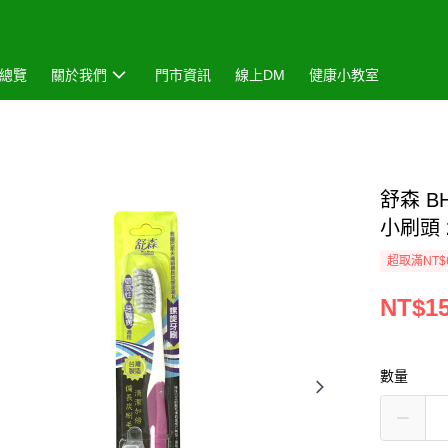
總覽
關於我們
門市資訊
線上DM
健康小教室
舒森 
小刷頭
超取滿NT$
NT$1
數量