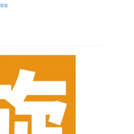
品牌
舒森
心！
客服
：不需註冊會員、不需綁卡、不需儲值。
：只要手機號碼，簡訊認證，即可結帳。
：先確認商品／服務後，再付款。
付款
EE先享後付」結帳流程】
0，滿NT$600(含以上)免運費
方式選擇「AFTEE先享後付」後，將跳轉至「AFTEE先享後
頁面，進行簡訊認證並確認金額後，即可完成結帳。
付款
成立數日內，您將收到繳費通知簡訊。
費通知簡訊後14天內，點擊此簡訊中的連結，可透過四大超商
0，滿NT$600(含以上)免運費
網路銀行／等多元方式進行付款，方視為交易完成。
：結帳手續完成當下不需立刻繳費，但若您需要取消訂單，請聯
的店家。未經商家同意取消之訂單仍視為有效，需透過AFTEE
繳納相關費用。
0，滿NT$600(含以上)免運費
否成功請以「AFTEE先享後付 」之結帳頁面顯示為準，若有關於
功／繳費後需取消欲退款等相關疑問，請聯繫「AFTEE先享後
市自取
援中心」
https://netprotections.freshdesk.com/support/home
項】
恩沛科技股份有限公司提供之「AFTEE先享後付」服務完成之
依本服務之必要範圍內提供個人資料，並將交易相關給付款項請
讓予恩沛科技股份有限公司。
個人資料處理事宜，請瀏覽以下網址：
ee.tw/terms/#terms3
年的使用者請事先徵得法定代理人或監護人之同意方可使用