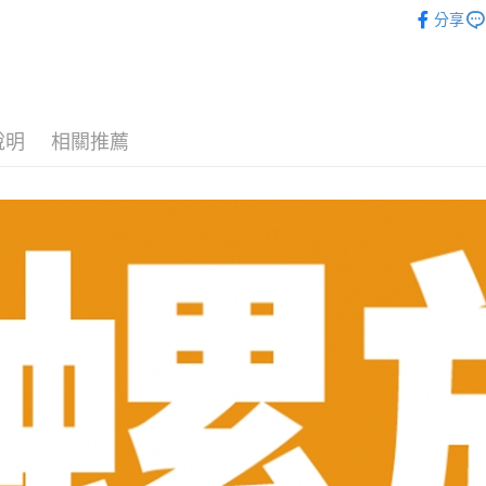
生活用品
便利好安
分享
１．簡單
２．便利
運送方式
３．安心
全家取貨
【「AFT
每筆NT$7
１．於結帳
說明
相關推薦
付」結帳
7-11取貨
２．訂單
３．收到繳
每筆NT$7
／ATM／
※ 請注意
宅配
絡購買商品
先享後付
每筆NT$8
※ 交易是
是否繳費成
付款後門
付客戶支
免運費
【注意事
１．透過由
交易，需
求債權轉
２．關於
https://aft
３．未成