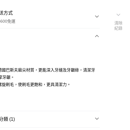
送方式
600免運
清除
紀錄
次付款
付款
用德國巴斯夫磨尖材質，更能深入牙縫及牙齦綠，清潔牙
摩牙齦。
繞螺旋刷毛，使刷毛更飽和，更具清潔力。
享後付
類 (1)
FTEE先享後付」】
先享後付是「在收到商品之後才付款」的支付方式。 讓您購物簡單