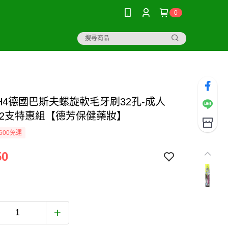
0
BH4德國巴斯夫螺旋軟毛牙刷32孔-成人
 2支特惠組【德芳保健藥妝】
600免運
50