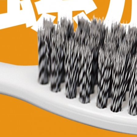
「AFTE
任。
４．使用「
即時審查
結果請求
５．嚴禁
形，恩沛
動。