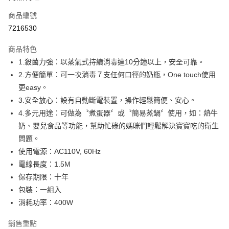
商品編號
街口支付
7216530
悠遊付
商品特色
AFTEE先享後付
1.殺菌力強：以蒸氣式持續消毒達10分鐘以上，安全可靠。
相關說明
2.方便簡單：可一次消毒７支任何口徑的奶瓶，One touch使用
【關於「AFTEE先享後付」】
ATM付款
AFTEE先享後付是「在收到商品之後才付款」的支付方式。 讓您購物簡單
更easy。
便利好安心！
3.安全放心：設有自動斷電裝置，操作輕鬆簡便、安心。
１．簡單：不需註冊會員、不需綁卡、不需儲值。
運送方式
4.多元用途：可做為〝煮蛋器〞或〝簡易蒸鍋〞使用，如：熱牛
２．便利：只要手機號碼，簡訊認證，即可結帳。
３．安心：先確認商品／服務後，再付款。
奶、嬰兒食品等功能，幫助忙碌的媽咪們輕鬆解決寶寶吃的衛生
宅配
問題。
每筆NT$80，滿NT$600(含以上)免運費
【「AFTEE先享後付」結帳流程】
使用電源：AC110V, 60Hz
１．於結帳方式選擇「AFTEE先享後付」後，將跳轉至「AFTEE先享後付」
付款後門市自取
結帳頁面，進行簡訊認證並確認金額後，即可完成結帳。
電線長度：1.5M
２．訂單成立數日內，您將收到繳費通知簡訊。
免運費
保存期限：十年
３．收到繳費通知簡訊後14天內，點擊此簡訊中的連結，可透過四大超商／
ATM／網路銀行／等多元方式進行付款，方視為交易完成。
包裝：一組入
※ 請注意：結帳手續完成當下不需立刻繳費，但若您需要取消訂單，請聯絡
消耗功率：400W
購買商品的店家。未經商家同意取消之訂單仍視為有效，需透過AFTEE先享
後付繳納相關費用。
銷售重點
※ 交易是否成功請以「AFTEE先享後付 」之結帳頁面顯示為準，若有關於