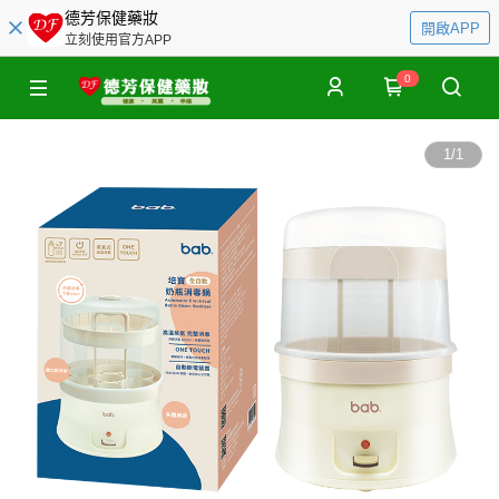
德芳保健藥妝
開啟APP
立刻使用官方APP
0
1
/
1