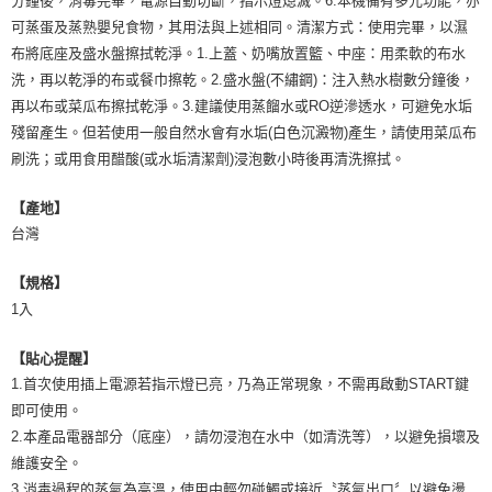
分鐘後，消毒完畢，電源自動切斷，指示燈熄滅。6.本機備有多元功能，亦
可蒸蛋及蒸熟嬰兒食物，其用法與上述相同。清潔方式：使用完畢，以濕
布將底座及盛水盤擦拭乾淨。1.上蓋、奶嘴放置籃、中座：用柔軟的布水
洗，再以乾淨的布或餐巾擦乾。2.盛水盤(不繡鋼)：注入熱水樹數分鐘後，
再以布或菜瓜布擦拭乾淨。3.建議使用蒸餾水或RO逆滲透水，可避免水垢
殘留產生。但若使用一般自然水會有水垢(白色沉澱物)產生，請使用菜瓜布
刷洗；或用食用醋酸(或水垢清潔劑)浸泡數小時後再清洗擦拭。
【產地】
台灣
【規格】
1入
【貼心提醒】
1.首次使用插上電源若指示燈已亮，乃為正常現象，不需再啟動START鍵
即可使用。
2.本產品電器部分（底座），請勿浸泡在水中（如清洗等），以避免損壞及
維護安全。
3.消毒過程的蒸氣為高溫，使用中輕勿碰觸或接近〝蒸氣出口〞以避免燙