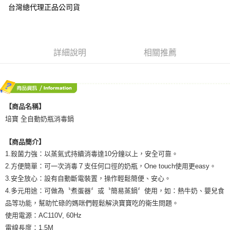
是否繳費成功／繳費後需取消欲退款等相關疑問，請聯繫「AFTEE先享後付
台灣總代理正品公司貨
客戶支援中心」
https://netprotections.freshdesk.com/support/home
【注意事項】
１．透過由恩沛科技股份有限公司提供之「AFTEE先享後付」服務完成之交
易，需依本服務之必要範圍內提供個人資料，並將交易相關給付款項請求債
詳細說明
相關推薦
權轉讓予恩沛科技股份有限公司。
２．關於個人資料處理事宜，請瀏覽以下網址：
https://aftee.tw/terms/#terms3
３．未成年的使用者請事先徵得法定代理人或監護人之同意方可使用
「AFTEE先享後付」，若未經同意申辦者引起之損失，本公司不負相關責
【商品名稱】
任。
４．使用「AFTEE先享後付」時，將依據個別帳號之用戶狀況，依本公司即
培寶 全自動奶瓶消毒鍋
時審查核予不同之上限額度；若仍有額度不足之情形，本公司將視審查結果
請求用戶進行身份認證。
【商品簡介】
５．嚴禁一人註冊多個帳號或使用他人資訊註冊。若發現惡意使用之情形，
恩沛科技股份有限公司將有權停止該用戶之使用額度並採取法律行動。
1.殺菌力強：以蒸氣式持續消毒達10分鐘以上，安全可靠。
2.方便簡單：可一次消毒７支任何口徑的奶瓶，One touch使用更easy。
3.安全放心：設有自動斷電裝置，操作輕鬆簡便、安心。
4.多元用途：可做為〝煮蛋器〞或〝簡易蒸鍋〞使用，如：熱牛奶、嬰兒食
品等功能，幫助忙碌的媽咪們輕鬆解決寶寶吃的衛生問題。
使用電源：AC110V, 60Hz
電線長度：1.5M