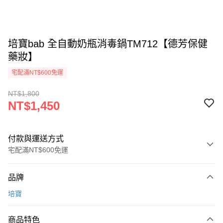
培寶bab 全自動奶瓶消毒鍋TM712【德芳保健
藥妝】
宅配滿NT$600免運
NT$1,800
NT$1,450
付款與運送方式
宅配滿NT$600免運
付款方式
品牌
信用卡一次付款
培寶
LINE Pay
商品特色
Apple Pay