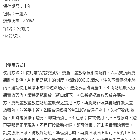
保存期限：十年
包裝：一組入
消耗功率：400W
*貨源：公司貨
*材質/尺寸：
【使用方式】
使用方法：l.使用前請先將奶嘴、奶瓶、置放架及相關配件，以培寶抗菌奶
瓶刷洗乾淨。A.利用奶瓶上的刻度，盛取100C.C.清水，注入不鏽鋼盛水盤
內。建議使用蒸餾水或RO逆滲透水，避免水垢殘留產生。B.將奶瓶放入奶
瓶置放架內，請將奶瓶倒放（瓶口朝下）。C.將奶瓶置放架放在底座上
方，奶嘴置放籃放在奶瓶置放架之提把上方，再將奶罪及其他配件放入置
放籃內，並蓋妥上蓋。2.將電源線接於AC110V電源插座上。3.按下啟動按
鍵，此時電源指示燈亮，即開始消毒。4.注意；首次使用，插上電源時，燈
已亮那是正常現象，不用再按啟動按鍵，即可消毒；若未準備開始消毒，
請先拔掉插頭，待放好奶瓶，準備消毒時，再將插頭插上即可。5.約10~15