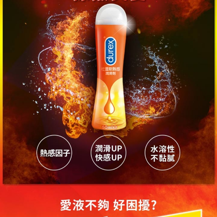
付款後門市自取
※ 交易是否成功請以「AFTEE先享後付 」之結帳頁面顯示為準，若有關於
是否繳費成功／繳費後需取消欲退款等相關疑問，請聯繫「AFTEE先享後付
免運費
客戶支援中心」
https://netprotections.freshdesk.com/support/home
【注意事項】
１．透過由恩沛科技股份有限公司提供之「AFTEE先享後付」服務完成之交
易，需依本服務之必要範圍內提供個人資料，並將交易相關給付款項請求債
權轉讓予恩沛科技股份有限公司。
２．關於個人資料處理事宜，請瀏覽以下網址：
https://aftee.tw/terms/#terms3
３．未成年的使用者請事先徵得法定代理人或監護人之同意方可使用
「AFTEE先享後付」，若未經同意申辦者引起之損失，本公司不負相關責
任。
４．使用「AFTEE先享後付」時，將依據個別帳號之用戶狀況，依本公司即
時審查核予不同之上限額度；若仍有額度不足之情形，本公司將視審查結果
請求用戶進行身份認證。
５．嚴禁一人註冊多個帳號或使用他人資訊註冊。若發現惡意使用之情形，
恩沛科技股份有限公司將有權停止該用戶之使用額度並採取法律行動。