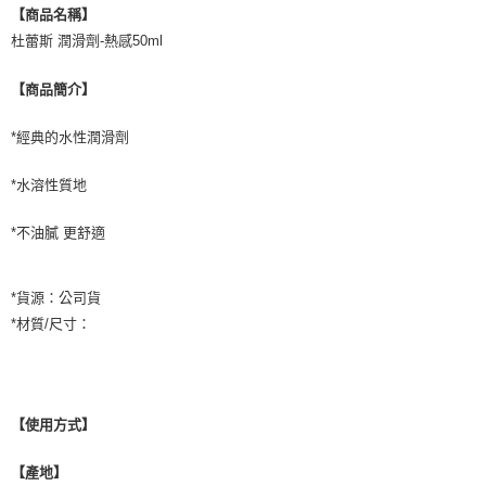
【商品名稱】
杜蕾斯 潤滑劑-熱感50ml
【商品簡介】
*經典的水性潤滑劑
*水溶性質地
*不油膩 更舒適
*貨源：公司貨
*材質/尺寸：
【使用方式】
【產地】