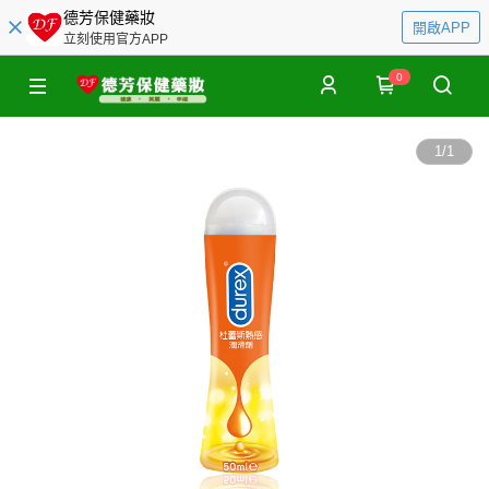
德芳保健藥妝
開啟APP
立刻使用官方APP
0
1
/
1