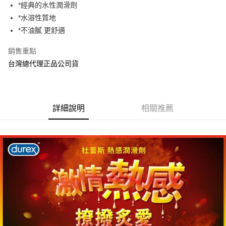
Apple Pay
*經典的水性潤滑劑
*水溶性質地
街口支付
*不油膩 更舒適
悠遊付
銷售重點
AFTEE先享後付
台灣總代理正品公司貨
相關說明
【關於「AFTEE先享後付」】
ATM付款
AFTEE先享後付是「在收到商品之後才付款」的支付方式。 讓您購物簡單
便利好安心！
詳細說明
相關推薦
１．簡單：不需註冊會員、不需綁卡、不需儲值。
運送方式
２．便利：只要手機號碼，簡訊認證，即可結帳。
３．安心：先確認商品／服務後，再付款。
全家取貨付款
每筆NT$70，滿NT$600(含以上)免運費
【「AFTEE先享後付」結帳流程】
１．於結帳方式選擇「AFTEE先享後付」後，將跳轉至「AFTEE先享後付」
7-11取貨付款
結帳頁面，進行簡訊認證並確認金額後，即可完成結帳。
２．訂單成立數日內，您將收到繳費通知簡訊。
每筆NT$70，滿NT$600(含以上)免運費
３．收到繳費通知簡訊後14天內，點擊此簡訊中的連結，可透過四大超商／
ATM／網路銀行／等多元方式進行付款，方視為交易完成。
宅配
※ 請注意：結帳手續完成當下不需立刻繳費，但若您需要取消訂單，請聯絡
每筆NT$80，滿NT$600(含以上)免運費
購買商品的店家。未經商家同意取消之訂單仍視為有效，需透過AFTEE先享
後付繳納相關費用。