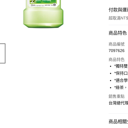
付款與運
超取滿NT$
付款方式
商品特色
信用卡一
商品編號
7097626
超商取貨
商品特色
LINE Pay
*獨特
*保持
Apple Pay
*適合
街口支付
*綠茶
悠遊付
銷售重點
台灣總代
AFTEE先
相關說明
【關於「A
商品相關分
ATM付款
AFTEE