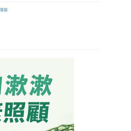
心！
品牌
李施德霖 / 德恩耐
：不需註冊會員、不需綁卡、不需儲值。
客服
：只要手機號碼，簡訊認證，即可結帳。
：先確認商品／服務後，再付款。
付款
EE先享後付」結帳流程】
0，滿NT$600(含以上)免運費
方式選擇「AFTEE先享後付」後，將跳轉至「AFTEE先享後
頁面，進行簡訊認證並確認金額後，即可完成結帳。
付款
成立數日內，您將收到繳費通知簡訊。
費通知簡訊後14天內，點擊此簡訊中的連結，可透過四大超商
0，滿NT$600(含以上)免運費
網路銀行／等多元方式進行付款，方視為交易完成。
：結帳手續完成當下不需立刻繳費，但若您需要取消訂單，請聯
的店家。未經商家同意取消之訂單仍視為有效，需透過AFTEE
繳納相關費用。
0，滿NT$600(含以上)免運費
否成功請以「AFTEE先享後付 」之結帳頁面顯示為準，若有關於
功／繳費後需取消欲退款等相關疑問，請聯繫「AFTEE先享後
市自取
援中心」
https://netprotections.freshdesk.com/support/home
項】
恩沛科技股份有限公司提供之「AFTEE先享後付」服務完成之
依本服務之必要範圍內提供個人資料，並將交易相關給付款項請
讓予恩沛科技股份有限公司。
個人資料處理事宜，請瀏覽以下網址：
ee.tw/terms/#terms3
年的使用者請事先徵得法定代理人或監護人之同意方可使用