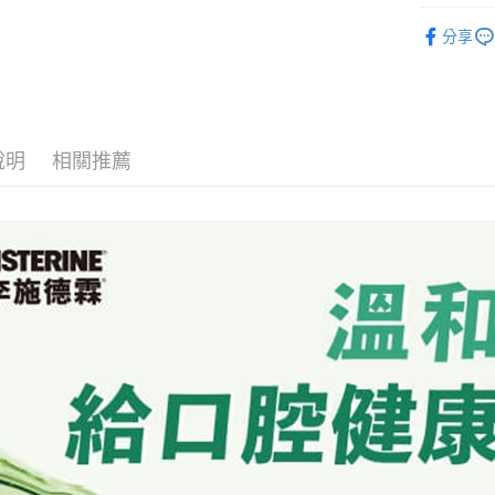
便利好安
生活用品
１．簡單
分享
２．便利
運送方式
３．安心
全家取貨
【「AFT
每筆NT$7
１．於結帳
付」結帳
說明
相關推薦
7-11取貨
２．訂單
３．收到繳
每筆NT$7
／ATM／
※ 請注意
宅配
絡購買商品
先享後付
每筆NT$8
※ 交易是
是否繳費成
付款後門
付客戶支
免運費
【注意事
１．透過由
交易，需
求債權轉
２．關於
https://aft
３．未成