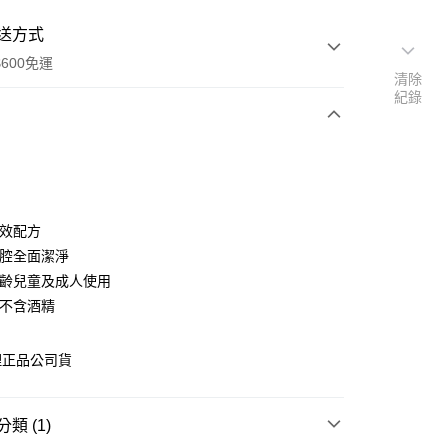
送方式
600免運
清除
紀錄
次付款
付款
雙效配方
口腔全面潔淨
學齡兒童及成人使用
，不含酒精
理正品公司貨
享後付
FTEE先享後付」】
類 (1)
先享後付是「在收到商品之後才付款」的支付方式。 讓您購物簡單