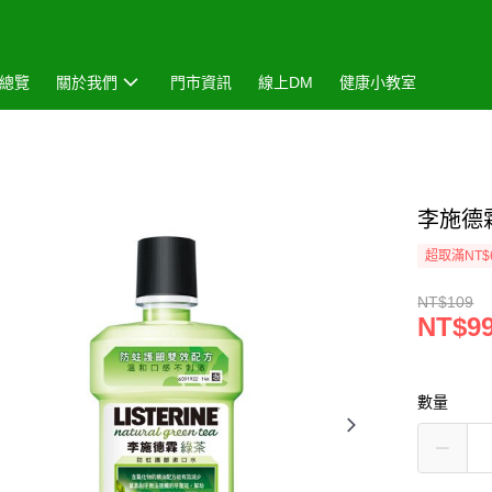
總覽
關於我們
門市資訊
線上DM
健康小教室
李施德
超取滿NT$
NT$109
NT$9
數量