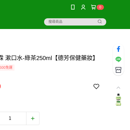
0
霖 漱口水-綠茶250ml【德芳保健藥妝】
600免運
9