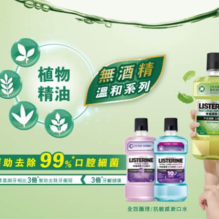
「AFTE
任。
４．使用「
即時審查
結果請求
５．嚴禁
形，恩沛
動。