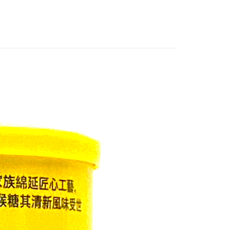
心！
：不需註冊會員、不需綁卡、不需儲值。
：只要手機號碼，簡訊認證，即可結帳。
：先確認商品／服務後，再付款。
付款
EE先享後付」結帳流程】
0，滿NT$600(含以上)免運費
方式選擇「AFTEE先享後付」後，將跳轉至「AFTEE先享後
頁面，進行簡訊認證並確認金額後，即可完成結帳。
付款
成立數日內，您將收到繳費通知簡訊。
費通知簡訊後14天內，點擊此簡訊中的連結，可透過四大超商
0，滿NT$600(含以上)免運費
網路銀行／等多元方式進行付款，方視為交易完成。
：結帳手續完成當下不需立刻繳費，但若您需要取消訂單，請聯
的店家。未經商家同意取消之訂單仍視為有效，需透過AFTEE
繳納相關費用。
0，滿NT$600(含以上)免運費
否成功請以「AFTEE先享後付 」之結帳頁面顯示為準，若有關於
功／繳費後需取消欲退款等相關疑問，請聯繫「AFTEE先享後
市自取
援中心」
https://netprotections.freshdesk.com/support/home
項】
恩沛科技股份有限公司提供之「AFTEE先享後付」服務完成之
依本服務之必要範圍內提供個人資料，並將交易相關給付款項請
讓予恩沛科技股份有限公司。
個人資料處理事宜，請瀏覽以下網址：
ee.tw/terms/#terms3
年的使用者請事先徵得法定代理人或監護人之同意方可使用