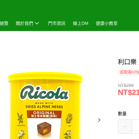
總覽
關於我們
門市資訊
線上DM
健康小教室
利口樂
超取滿NT$
NT$299
NT$2
數量