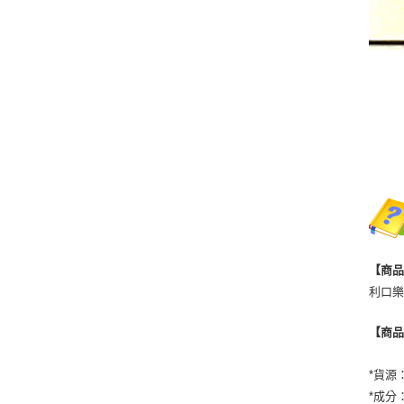
【商
利口樂
【商
*貨源
*成分