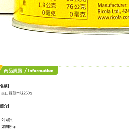
品名稱】
 爽口糖草本味250g
品簡介】
：公司貨
：如圖所示