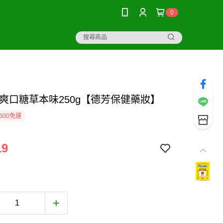
0
 爽口糖草本味250g【德芳保健藥妝】
600免運
19