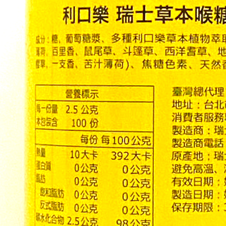
「AFTE
任。
４．使用「
即時審查
結果請求
５．嚴禁
形，恩沛
動。