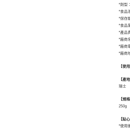
*劑型
*食品
*保存
*食品業
*產品
*廠商
*廠商電
*廠商
【使
【產
瑞士
【規
250g
【貼
*使用