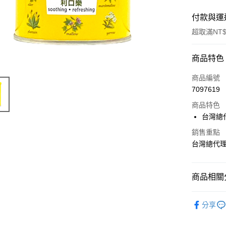
付款與運
超取滿NT$
付款方式
商品特色
信用卡一
商品編號
7097619
超商取貨
商品特色
LINE Pay
台灣總
Apple Pay
銷售重點
台灣總代
街口支付
悠遊付
商品相關分
AFTEE先
成人食品
相關說明
分享
【關於「A
ATM付款
AFTEE