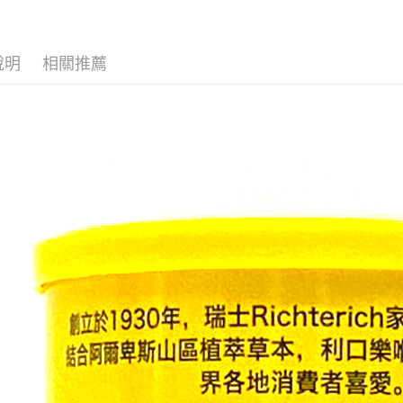
便利好安
１．簡單
２．便利
運送方式
３．安心
說明
相關推薦
全家取貨
【「AFT
每筆NT$7
１．於結帳
付」結帳
7-11取貨
２．訂單
３．收到繳
每筆NT$7
／ATM／
※ 請注意
宅配
絡購買商品
先享後付
每筆NT$8
※ 交易是
是否繳費成
付款後門
付客戶支
免運費
【注意事
１．透過由
交易，需
求債權轉
２．關於
https://aft
３．未成