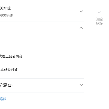
送方式
600免運
清除
紀錄
次付款
付款
代理正品公司貨
理正品公司貨
類 (1)
享後付
專區
軟糖/喉糖
客服
FTEE先享後付」】
先享後付是「在收到商品之後才付款」的支付方式。 讓您購物簡單