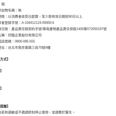
：個
添加物名稱：無
期限：以消費者收受日起算，至少距有效日期前90日以上
者登錄字號：A-104412124-00000-6
責任險：產品責任險契約字號/華南產物產品責任保險1406第072050197號
名稱：欣臨企業股份有限公司
話號碼：0800-095-555
地址：台北市南京東路三段70號4樓
用方式】
地】
格】
心提醒】
後若有過敏或不適請即刻停止使用，並請教於醫生。