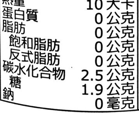
「AFTE
任。
４．使用「
即時審查
結果請求
５．嚴禁
形，恩沛
動。