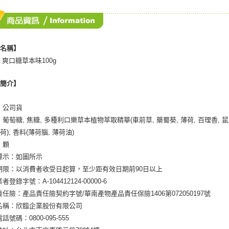
品名稱】
 爽口糖草本味100g
品簡介】
：公司貨
：葡萄糖, 焦糖, 多種利口樂草本植物萃取精華(車前草, 藥蜀葵, 薄荷, 百理香, 鼠尾草
), 香料(薄荷腦, 薄荷油)
：顆
標示：如圖所示
期限：以消費者收受日起算，至少距有效日期前90日以上
者登錄字號：A-104412124-00000-6
責任險：產品責任險契約字號/華南產物產品責任保險1406第072050197號
名稱：欣臨企業股份有限公司
話號碼：0800-095-555