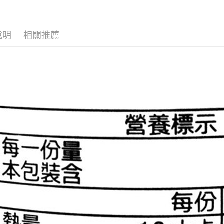
便利好安
１．簡單
２．便利
運送方式
３．安心
說明
相關推薦
全家取貨
【「AFT
每筆NT$7
１．於結帳
付」結帳
7-11取貨
２．訂單
３．收到繳
每筆NT$7
／ATM／
※ 請注意
宅配
絡購買商品
先享後付
每筆NT$8
※ 交易是
是否繳費成
付款後門
付客戶支
免運費
【注意事
１．透過由
交易，需
求債權轉
２．關於
https://aft
３．未成