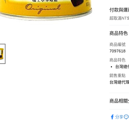
付款與運
超取滿NT$
付款方式
商品特色
信用卡一
商品編號
7097618
超商取貨
商品特色
LINE Pay
台灣總
Apple Pay
銷售重點
台灣總代
街口支付
悠遊付
商品相關分
AFTEE先
成人食品
相關說明
分享
【關於「A
ATM付款
AFTEE