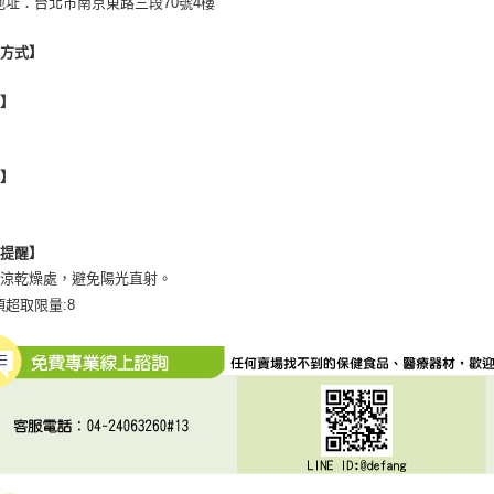
地址：台北市南京東路三段70號4樓
用方式】
地】
格】
心提醒】
陰涼乾燥處，避免陽光直射。
項超取限量:8