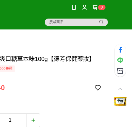
0
 爽口糖草本味100g【德芳保健藥妝】
600免運
40