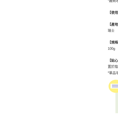
*廠商
【使
【產
瑞士
【規
100g
【貼
置於
*單品