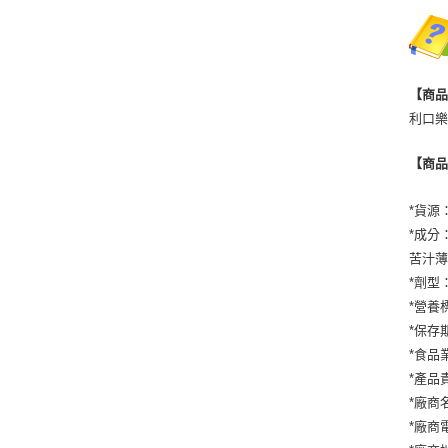
【商
利口樂
【商
*貨源
*成分
苦汁薄荷
*劑型
*營養
*保存
*食品業
*產品
*廠商
*廠商電