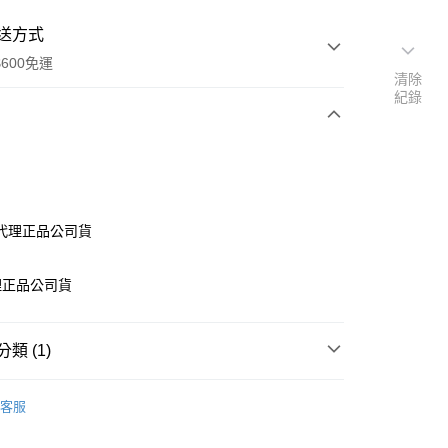
送方式
600免運
清除
紀錄
次付款
付款
代理正品公司貨
理正品公司貨
類 (1)
享後付
專區
軟糖/喉糖
客服
FTEE先享後付」】
先享後付是「在收到商品之後才付款」的支付方式。 讓您購物簡單