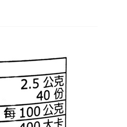
心！
：不需註冊會員、不需綁卡、不需儲值。
：只要手機號碼，簡訊認證，即可結帳。
：先確認商品／服務後，再付款。
付款
EE先享後付」結帳流程】
0，滿NT$600(含以上)免運費
方式選擇「AFTEE先享後付」後，將跳轉至「AFTEE先享後
頁面，進行簡訊認證並確認金額後，即可完成結帳。
付款
成立數日內，您將收到繳費通知簡訊。
費通知簡訊後14天內，點擊此簡訊中的連結，可透過四大超商
0，滿NT$600(含以上)免運費
網路銀行／等多元方式進行付款，方視為交易完成。
：結帳手續完成當下不需立刻繳費，但若您需要取消訂單，請聯
的店家。未經商家同意取消之訂單仍視為有效，需透過AFTEE
繳納相關費用。
0，滿NT$600(含以上)免運費
否成功請以「AFTEE先享後付 」之結帳頁面顯示為準，若有關於
功／繳費後需取消欲退款等相關疑問，請聯繫「AFTEE先享後
市自取
援中心」
https://netprotections.freshdesk.com/support/home
項】
恩沛科技股份有限公司提供之「AFTEE先享後付」服務完成之
依本服務之必要範圍內提供個人資料，並將交易相關給付款項請
讓予恩沛科技股份有限公司。
個人資料處理事宜，請瀏覽以下網址：
ee.tw/terms/#terms3
年的使用者請事先徵得法定代理人或監護人之同意方可使用