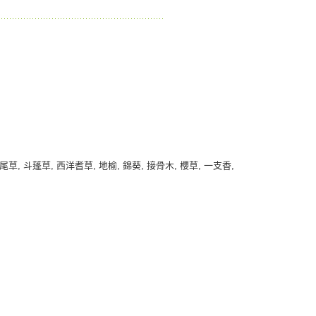
, 斗蓬草, 西洋耆草, 地榆, 錦葵, 接骨木, 櫻草, 一支香,