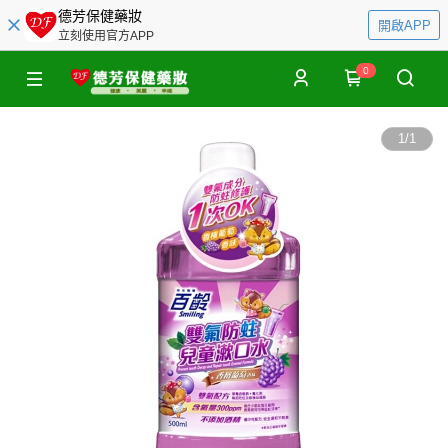
德芳保健藥妝
開啟APP
立刻使用官方APP
0
1
/
1