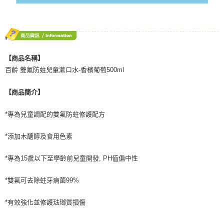
【商品名稱】
百齡 雙氟防蛀兒童漱口水-香檳葡萄500ml
【商品簡介】
*專為兒童調配的雙氟防蛀修護配方
*添加木醣醇及食用色素
*專為15歲以下至學齡前兒童開發, PH值偏中性
*雙氟可去除蛀牙病菌99%
*有效強化並修護琺瑯質損傷