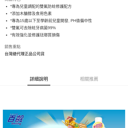
Apple Pay
*專為兒童調配的雙氟防蛀修護配方
*添加木醣醇及食用色素
街口支付
*專為15歲以下至學齡前兒童開發, PH值偏中性
悠遊付
*雙氟可去除蛀牙病菌99%
*有效強化並修護琺瑯質損傷
AFTEE先享後付
相關說明
銷售重點
【關於「AFTEE先享後付」】
台灣總代理正品公司貨
ATM付款
AFTEE先享後付是「在收到商品之後才付款」的支付方式。 讓您購物簡單
便利好安心！
１．簡單：不需註冊會員、不需綁卡、不需儲值。
運送方式
２．便利：只要手機號碼，簡訊認證，即可結帳。
３．安心：先確認商品／服務後，再付款。
全家取貨付款
詳細說明
相關推薦
每筆NT$70，滿NT$600(含以上)免運費
【「AFTEE先享後付」結帳流程】
１．於結帳方式選擇「AFTEE先享後付」後，將跳轉至「AFTEE先享後付」
7-11取貨付款
結帳頁面，進行簡訊認證並確認金額後，即可完成結帳。
２．訂單成立數日內，您將收到繳費通知簡訊。
每筆NT$70，滿NT$600(含以上)免運費
３．收到繳費通知簡訊後14天內，點擊此簡訊中的連結，可透過四大超商／
ATM／網路銀行／等多元方式進行付款，方視為交易完成。
宅配
※ 請注意：結帳手續完成當下不需立刻繳費，但若您需要取消訂單，請聯絡
每筆NT$80，滿NT$600(含以上)免運費
購買商品的店家。未經商家同意取消之訂單仍視為有效，需透過AFTEE先享
後付繳納相關費用。