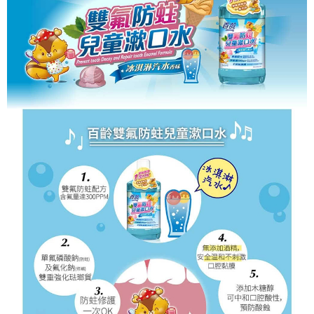
付款後門市自取
※ 交易是否成功請以「AFTEE先享後付 」之結帳頁面顯示為準，若有關於
是否繳費成功／繳費後需取消欲退款等相關疑問，請聯繫「AFTEE先享後付
免運費
客戶支援中心」
https://netprotections.freshdesk.com/support/home
【注意事項】
１．透過由恩沛科技股份有限公司提供之「AFTEE先享後付」服務完成之交
易，需依本服務之必要範圍內提供個人資料，並將交易相關給付款項請求債
權轉讓予恩沛科技股份有限公司。
２．關於個人資料處理事宜，請瀏覽以下網址：
https://aftee.tw/terms/#terms3
３．未成年的使用者請事先徵得法定代理人或監護人之同意方可使用
「AFTEE先享後付」，若未經同意申辦者引起之損失，本公司不負相關責
任。
４．使用「AFTEE先享後付」時，將依據個別帳號之用戶狀況，依本公司即
時審查核予不同之上限額度；若仍有額度不足之情形，本公司將視審查結果
請求用戶進行身份認證。
５．嚴禁一人註冊多個帳號或使用他人資訊註冊。若發現惡意使用之情形，
恩沛科技股份有限公司將有權停止該用戶之使用額度並採取法律行動。