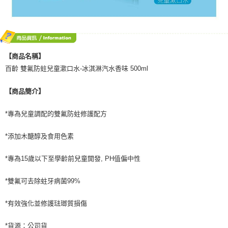
【商品名稱】
百齡 雙氟防蛀兒童漱口水-冰淇淋汽水香味 500ml
【商品簡介】
*專為兒童調配的雙氟防蛀修護配方
*添加木醣醇及食用色素
*專為15歲以下至學齡前兒童開發, PH值偏中性
*雙氟可去除蛀牙病菌99%
*有效強化並修護琺瑯質損傷
*貨源：公司貨