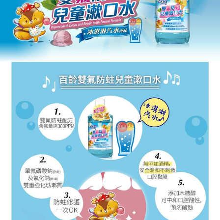
後付繳納相關費用。
付款後門市自取
※ 交易是否成功請以「AFTEE先享後付 」之結帳頁面顯示為準，若有關於
是否繳費成功／繳費後需取消欲退款等相關疑問，請聯繫「AFTEE先享後付
免運費
客戶支援中心」
https://netprotections.freshdesk.com/support/home
【注意事項】
１．透過由恩沛科技股份有限公司提供之「AFTEE先享後付」服務完成之交
易，需依本服務之必要範圍內提供個人資料，並將交易相關給付款項請求債
權轉讓予恩沛科技股份有限公司。
２．關於個人資料處理事宜，請瀏覽以下網址：
https://aftee.tw/terms/#terms3
３．未成年的使用者請事先徵得法定代理人或監護人之同意方可使用
「AFTEE先享後付」，若未經同意申辦者引起之損失，本公司不負相關責
任。
４．使用「AFTEE先享後付」時，將依據個別帳號之用戶狀況，依本公司即
時審查核予不同之上限額度；若仍有額度不足之情形，本公司將視審查結果
請求用戶進行身份認證。
５．嚴禁一人註冊多個帳號或使用他人資訊註冊。若發現惡意使用之情形，
恩沛科技股份有限公司將有權停止該用戶之使用額度並採取法律行動。