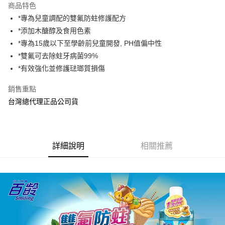
商品特色
Apple Pay
*專為兒童調配的雙氟防蛀修護配方
*添加木醣醇及食用色素
街口支付
*專為15歲以下至學齡前兒童開發, PH值偏中性
悠遊付
*雙氟可去除蛀牙病菌99%
*有效強化並修護琺瑯質損傷
AFTEE先享後付
相關說明
銷售重點
【關於「AFTEE先享後付」】
台灣總代理正品公司貨
ATM付款
AFTEE先享後付是「在收到商品之後才付款」的支付方式。 讓您購物簡單
便利好安心！
１．簡單：不需註冊會員、不需綁卡、不需儲值。
運送方式
２．便利：只要手機號碼，簡訊認證，即可結帳。
３．安心：先確認商品／服務後，再付款。
全家取貨付款
詳細說明
相關推薦
每筆NT$70，滿NT$600(含以上)免運費
【「AFTEE先享後付」結帳流程】
１．於結帳方式選擇「AFTEE先享後付」後，將跳轉至「AFTEE先享後付」
7-11取貨付款
結帳頁面，進行簡訊認證並確認金額後，即可完成結帳。
２．訂單成立數日內，您將收到繳費通知簡訊。
每筆NT$70，滿NT$600(含以上)免運費
３．收到繳費通知簡訊後14天內，點擊此簡訊中的連結，可透過四大超商／
ATM／網路銀行／等多元方式進行付款，方視為交易完成。
宅配
※ 請注意：結帳手續完成當下不需立刻繳費，但若您需要取消訂單，請聯絡
每筆NT$80，滿NT$600(含以上)免運費
購買商品的店家。未經商家同意取消之訂單仍視為有效，需透過AFTEE先享