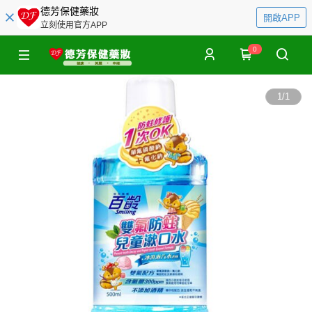
德芳保健藥妝
開啟APP
立刻使用官方APP
0
1
/
1