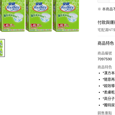
※ 本商品
付款與運
宅配滿NT$
付款方式
商品特色
信用卡一
商品編號
7097590
LINE Pay
商品特色
Apple Pay
*漢方
*隨意
街口支付
*超效
悠遊付
*柔膚
*高分
AFTEE先
*獨特
相關說明
【關於「A
銷售重點
ATM付款