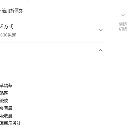
不適用折價券
清除
送方式
紀錄
600免運
次付款
本草精華
再貼區
導流紋
乾爽表層
子吸收層
享後付
尿濕顯示設計
FTEE先享後付」】