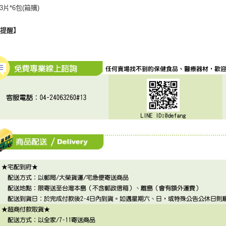
 13片*6包(箱購)
心提醒】