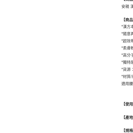
安親 漢
【商
*漢方
*隨意
*超效
*柔膚
*高分
*獨特
*貨源
*材質
適用腰
【使
【產
【規