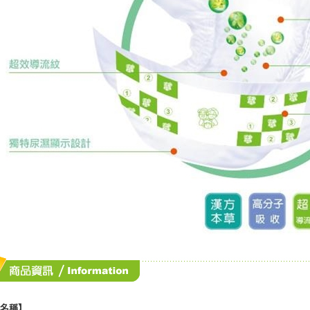
３．未成
「AFTE
任。
４．使用「
即時審查
結果請求
５．嚴禁
形，恩沛
動。
品名稱】