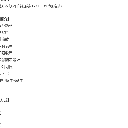
方本草精華褲尿褲 L-XL 13*6包(箱購)
品簡介】
本草精華
再貼區
導流紋
乾爽表層
子吸收層
尿濕顯示設計
：公司貨
/尺寸：
圍 45吋~59吋
用方式】
地】
格】