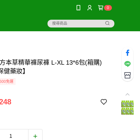
0
方本草精華褲尿褲 L-XL 13*6包(箱購)
保健藥妝】
600免運
248