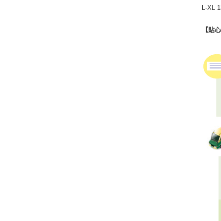
L-XL
【貼