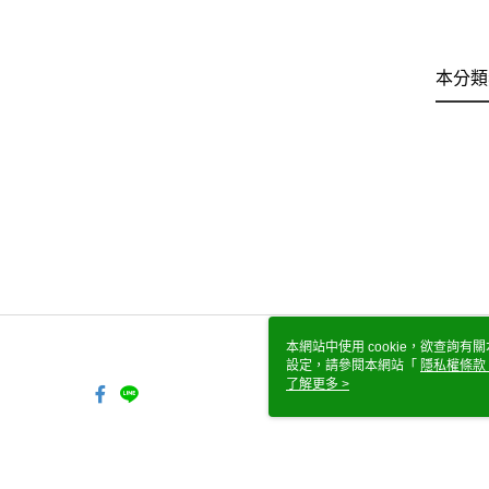
本分類
本網站中使用 cookie，欲查詢有關
設定，請參閱本網站「
隱私權條款
使用 cookie。
了解更多 >