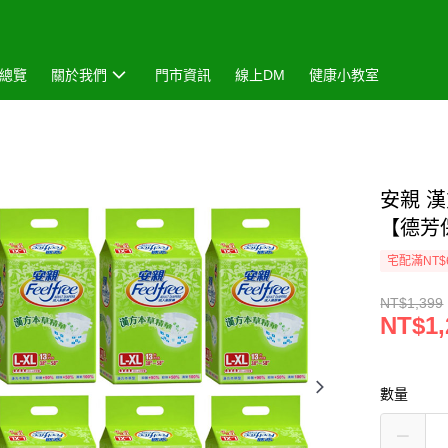
總覽
關於我們
門市資訊
線上DM
健康小教室
安親 漢
【德芳
宅配滿NT$
NT$1,399
NT$1,
數量