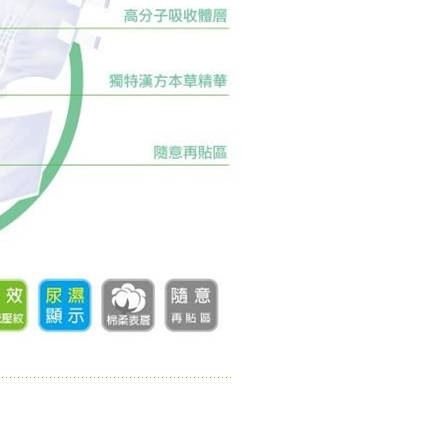
年的使用者請事先徵得法定代理人或監護人之同意方可使用
E先享後付」，若未經同意申辦者引起之損失，本公司不負相關責
AFTEE先享後付」時，將依據個別帳號之用戶狀況，依本公司
核予不同之上限額度；若仍有額度不足之情形，本公司將視審查
用戶進行身份認證。
一人註冊多個帳號或使用他人資訊註冊。若發現惡意使用之情
科技股份有限公司將有權停止該用戶之使用額度並採取法律行