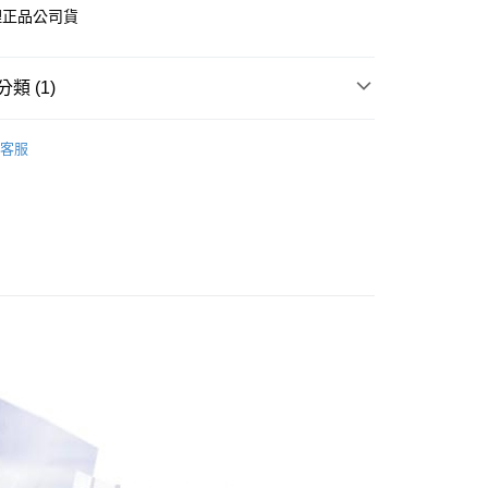
先享後付是「在收到商品之後才付款」的支付方式。 讓您購物簡單
理正品公司貨
心！
：不需註冊會員、不需綁卡、不需儲值。
：只要手機號碼，簡訊認證，即可結帳。
：先確認商品／服務後，再付款。
類 (1)
EE先享後付」結帳流程】
品牌
包寧安/安安/安親
0，滿NT$600(含以上)免運費
方式選擇「AFTEE先享後付」後，將跳轉至「AFTEE先享後
客服
頁面，進行簡訊認證並確認金額後，即可完成結帳。
市自取
成立數日內，您將收到繳費通知簡訊。
費通知簡訊後14天內，點擊此簡訊中的連結，可透過四大超商
網路銀行／等多元方式進行付款，方視為交易完成。
：結帳手續完成當下不需立刻繳費，但若您需要取消訂單，請聯
的店家。未經商家同意取消之訂單仍視為有效，需透過AFTEE
繳納相關費用。
否成功請以「AFTEE先享後付 」之結帳頁面顯示為準，若有關於
功／繳費後需取消欲退款等相關疑問，請聯繫「AFTEE先享後
援中心」
https://netprotections.freshdesk.com/support/home
項】
恩沛科技股份有限公司提供之「AFTEE先享後付」服務完成之
依本服務之必要範圍內提供個人資料，並將交易相關給付款項請
讓予恩沛科技股份有限公司。
個人資料處理事宜，請瀏覽以下網址：
ee.tw/terms/#terms3