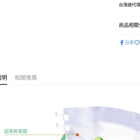
AFTEE
台灣總代
便利好安
１．簡單
２．便利
運送方式
３．安心
商品相關分
宅配
【「AFT
生活用品
每筆NT$8
１．於結帳
分享
付」結帳
付款後門
２．訂單
３．收到繳
免運費
／ATM／
※ 請注意
絡購買商品
說明
相關推薦
先享後付
※ 交易是
是否繳費成
付客戶支
【注意事
１．透過由
交易，需
求債權轉
２．關於
https://aft