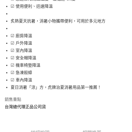
☑ 使用便利、迅速降溫
街口支付
悠遊付
炙熱夏天抗暑，消暑小物攜帶便利，可用於多元地方
AFTEE先享後付
☑ 廚房降溫
相關說明
☑ 戶外降溫
【關於「AFTEE先享後付」】
ATM付款
AFTEE先享後付是「在收到商品之後才付款」的支付方式。 讓您購物簡單
☑ 室內降溫
便利好安心！
☑ 安全帽降溫
１．簡單：不需註冊會員、不需綁卡、不需儲值。
運送方式
☑ 機車椅墊降溫
２．便利：只要手機號碼，簡訊認證，即可結帳。
３．安心：先確認商品／服務後，再付款。
全家取貨付款
☑ 急凍殺蟑
☑ 車內降溫
每筆NT$70，滿NT$600(含以上)免運費
【「AFTEE先享後付」結帳流程】
１．於結帳方式選擇「AFTEE先享後付」後，將跳轉至「AFTEE先享後付」
夏日消暑「涼」方，虎牌治夏消暑用品第一推薦！
7-11取貨付款
結帳頁面，進行簡訊認證並確認金額後，即可完成結帳。
２．訂單成立數日內，您將收到繳費通知簡訊。
每筆NT$70，滿NT$600(含以上)免運費
銷售重點
３．收到繳費通知簡訊後14天內，點擊此簡訊中的連結，可透過四大超商／
台灣總代理正品公司貨
ATM／網路銀行／等多元方式進行付款，方視為交易完成。
宅配
※ 請注意：結帳手續完成當下不需立刻繳費，但若您需要取消訂單，請聯絡
每筆NT$80，滿NT$600(含以上)免運費
購買商品的店家。未經商家同意取消之訂單仍視為有效，需透過AFTEE先享
後付繳納相關費用。
付款後門市自取
※ 交易是否成功請以「AFTEE先享後付 」之結帳頁面顯示為準，若有關於