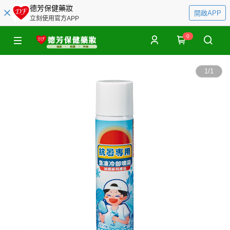
德芳保健藥妝
開啟APP
立刻使用官方APP
0
1
/
1