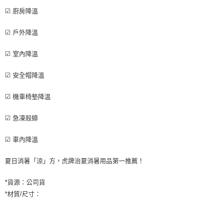
☑ 廚房降溫
☑ 戶外降溫
☑ 室內降溫
☑ 安全帽降溫
☑ 機車椅墊降溫
☑ 急凍殺蟑
☑ 車內降溫
夏日消暑「涼」方，虎牌治夏消暑用品第一推薦！
*貨源：公司貨
*材質/尺寸：