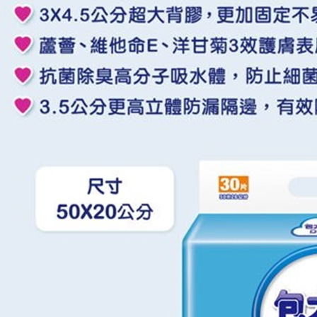
３．未成
「AFTE
任。
４．使用「
即時審查
結果請求
５．嚴禁
形，恩沛
動。