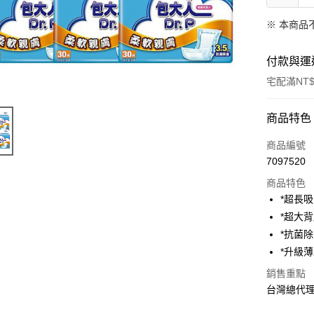
※ 本商品
付款與運
宅配滿NT$
付款方式
商品特色
信用卡一
商品編號
7097520
LINE Pay
商品特色
Apple Pay
*超長
*超大
街口支付
*抗菌
悠遊付
*升級
AFTEE先
銷售重點
相關說明
台灣總代
【關於「A
ATM付款