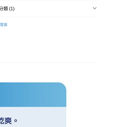
先享後付是「在收到商品之後才付款」的支付方式。 讓您購物簡單
心！
類 (1)
：不需註冊會員、不需綁卡、不需儲值。
：只要手機號碼，簡訊認證，即可結帳。
品牌
包大人
：先確認商品／服務後，再付款。
客服
EE先享後付」結帳流程】
0，滿NT$600(含以上)免運費
方式選擇「AFTEE先享後付」後，將跳轉至「AFTEE先享後
頁面，進行簡訊認證並確認金額後，即可完成結帳。
市自取
成立數日內，您將收到繳費通知簡訊。
費通知簡訊後14天內，點擊此簡訊中的連結，可透過四大超商
網路銀行／等多元方式進行付款，方視為交易完成。
：結帳手續完成當下不需立刻繳費，但若您需要取消訂單，請聯
的店家。未經商家同意取消之訂單仍視為有效，需透過AFTEE
繳納相關費用。
否成功請以「AFTEE先享後付 」之結帳頁面顯示為準，若有關於
功／繳費後需取消欲退款等相關疑問，請聯繫「AFTEE先享後
援中心」
https://netprotections.freshdesk.com/support/home
項】
恩沛科技股份有限公司提供之「AFTEE先享後付」服務完成之
依本服務之必要範圍內提供個人資料，並將交易相關給付款項請
讓予恩沛科技股份有限公司。
個人資料處理事宜，請瀏覽以下網址：
ee.tw/terms/#terms3