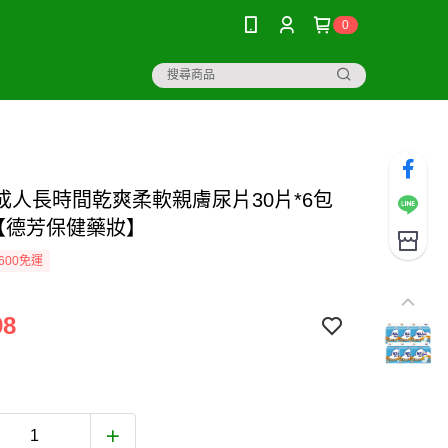
0
成人長時間乾爽柔軟親膚尿片30片*6包
)【德芳保健藥妝】
600免運
98