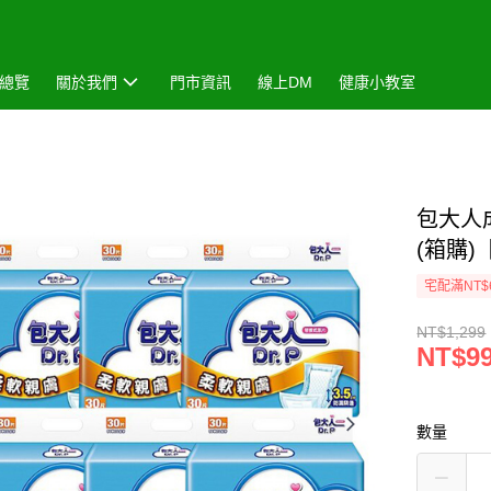
總覽
關於我們
門市資訊
線上DM
健康小教室
包大人
(箱購
宅配滿NT$
NT$1,299
NT$9
數量