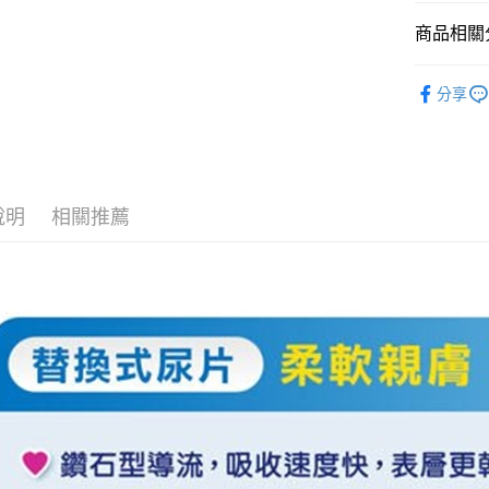
AFTEE
便利好安
商品相關分
１．簡單
２．便利
運送方式
生活用品
３．安心
分享
宅配
【「AFT
每筆NT$8
１．於結帳
付」結帳
付款後門
２．訂單
３．收到繳
免運費
說明
相關推薦
／ATM／
※ 請注意
絡購買商品
先享後付
※ 交易是
是否繳費成
付客戶支
【注意事
１．透過由
交易，需
求債權轉
２．關於
https://aft