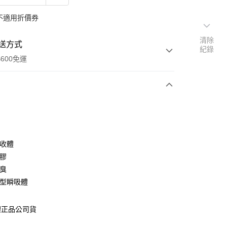
不適用折價券
清除
送方式
紀錄
600免運
次付款
吸收體
背膠
除臭
薄型瞬吸體
享後付
理正品公司貨
FTEE先享後付」】