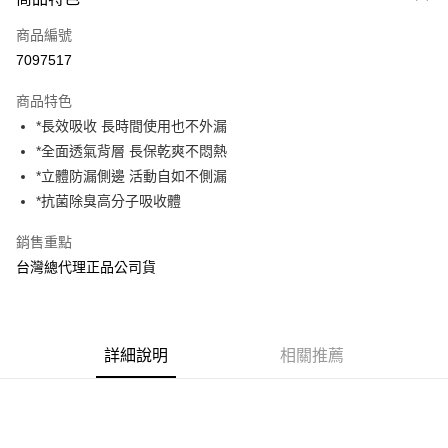
信用卡一次付款
商品編號
LINE Pay
7097517
Apple Pay
商品特色
街口支付
*長效吸收 長時間使用也不外漏
*全面透氣背層 長保乾爽不悶熱
悠遊付
*立體防漏側邊 活動自如不側漏
AFTEE先享後付
*抗菌除臭高分子吸收體
相關說明
銷售重點
【關於「AFTEE先享後付」】
ATM付款
AFTEE先享後付是「在收到商品之後才付款」的支付方式。 讓您購物簡單
台灣總代理正品公司貨
便利好安心！
１．簡單：不需註冊會員、不需綁卡、不需儲值。
運送方式
２．便利：只要手機號碼，簡訊認證，即可結帳。
３．安心：先確認商品／服務後，再付款。
宅配
詳細說明
相關推薦
每筆NT$80，滿NT$600(含以上)免運費
【「AFTEE先享後付」結帳流程】
１．於結帳方式選擇「AFTEE先享後付」後，將跳轉至「AFTEE先享後付」
付款後門市自取
結帳頁面，進行簡訊認證並確認金額後，即可完成結帳。
２．訂單成立數日內，您將收到繳費通知簡訊。
免運費
３．收到繳費通知簡訊後14天內，點擊此簡訊中的連結，可透過四大超商／