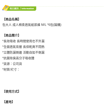
ATM／網路銀行／等多元方式進行付款，方視為交易完成。
※ 請注意：結帳手續完成當下不需立刻繳費，但若您需要取消訂單，請聯絡
購買商品的店家。未經商家同意取消之訂單仍視為有效，需透過AFTEE先享
後付繳納相關費用。
【商品名稱】
※ 交易是否成功請以「AFTEE先享後付 」之結帳頁面顯示為準，若有關於
是否繳費成功／繳費後需取消欲退款等相關疑問，請聯繫「AFTEE先享後付
包大人 成人棉柔透氣紙尿褲 M/L *6包(箱購)
客戶支援中心」
https://netprotections.freshdesk.com/support/home
【商品簡介】
【注意事項】
１．透過由恩沛科技股份有限公司提供之「AFTEE先享後付」服務完成之交
*長效吸收 長時間使用也不外漏
易，需依本服務之必要範圍內提供個人資料，並將交易相關給付款項請求債
*全面透氣背層 長保乾爽不悶熱
權轉讓予恩沛科技股份有限公司。
*立體防漏側邊 活動自如不側漏
２．關於個人資料處理事宜，請瀏覽以下網址：
https://aftee.tw/terms/#terms3
*抗菌除臭高分子吸收體
３．未成年的使用者請事先徵得法定代理人或監護人之同意方可使用
*貨源：公司貨
「AFTEE先享後付」，若未經同意申辦者引起之損失，本公司不負相關責
*材質/尺寸：
任。
４．使用「AFTEE先享後付」時，將依據個別帳號之用戶狀況，依本公司即
時審查核予不同之上限額度；若仍有額度不足之情形，本公司將視審查結果
請求用戶進行身份認證。
５．嚴禁一人註冊多個帳號或使用他人資訊註冊。若發現惡意使用之情形，
【使用方式】
恩沛科技股份有限公司將有權停止該用戶之使用額度並採取法律行動。
【產地】