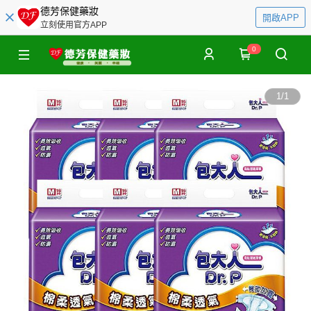
德芳保健藥妝
開啟APP
立刻使用官方APP
0
1
/
1