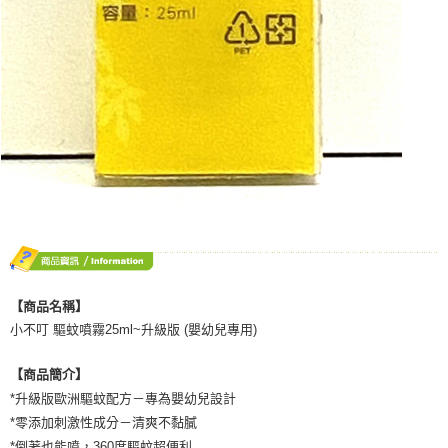
【商品名稱】
小不叮 驅蚊噴霧25ml~升級版 (嬰幼兒專用)
【商品簡介】
*升級版歐洲驅蚊配方－專為嬰幼兒設計
*零添加刺激性成分－清爽不黏膩
*倒著也能噴，360度驅蚊超便利