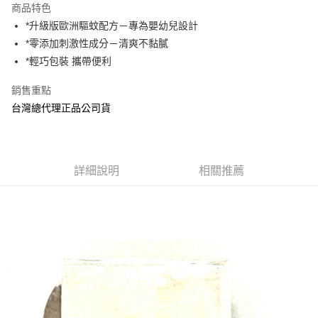
商品特色
Apple Pay
*升級版歐洲驅蚊配方－專為嬰幼兒設計
*零添加刺激性成分－清爽不黏膩
街口支付
*輕巧包裝 攜帶便利
悠遊付
銷售重點
AFTEE先享後付
台灣總代理正品公司貨
相關說明
【關於「AFTEE先享後付」】
ATM付款
AFTEE先享後付是「在收到商品之後才付款」的支付方式。 讓您購物簡單
便利好安心！
詳細說明
相關推薦
１．簡單：不需註冊會員、不需綁卡、不需儲值。
運送方式
２．便利：只要手機號碼，簡訊認證，即可結帳。
３．安心：先確認商品／服務後，再付款。
全家取貨付款
每筆NT$70，滿NT$600(含以上)免運費
【「AFTEE先享後付」結帳流程】
１．於結帳方式選擇「AFTEE先享後付」後，將跳轉至「AFTEE先享後付」
7-11取貨付款
結帳頁面，進行簡訊認證並確認金額後，即可完成結帳。
２．訂單成立數日內，您將收到繳費通知簡訊。
每筆NT$70，滿NT$600(含以上)免運費
３．收到繳費通知簡訊後14天內，點擊此簡訊中的連結，可透過四大超商／
ATM／網路銀行／等多元方式進行付款，方視為交易完成。
宅配
※ 請注意：結帳手續完成當下不需立刻繳費，但若您需要取消訂單，請聯絡
每筆NT$80，滿NT$600(含以上)免運費
購買商品的店家。未經商家同意取消之訂單仍視為有效，需透過AFTEE先享