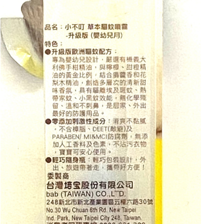
後付繳納相關費用。
付款後門市自取
※ 交易是否成功請以「AFTEE先享後付 」之結帳頁面顯示為準，若有關於
是否繳費成功／繳費後需取消欲退款等相關疑問，請聯繫「AFTEE先享後付
免運費
客戶支援中心」
https://netprotections.freshdesk.com/support/home
【注意事項】
１．透過由恩沛科技股份有限公司提供之「AFTEE先享後付」服務完成之交
易，需依本服務之必要範圍內提供個人資料，並將交易相關給付款項請求債
權轉讓予恩沛科技股份有限公司。
２．關於個人資料處理事宜，請瀏覽以下網址：
https://aftee.tw/terms/#terms3
３．未成年的使用者請事先徵得法定代理人或監護人之同意方可使用
「AFTEE先享後付」，若未經同意申辦者引起之損失，本公司不負相關責
任。
４．使用「AFTEE先享後付」時，將依據個別帳號之用戶狀況，依本公司即
時審查核予不同之上限額度；若仍有額度不足之情形，本公司將視審查結果
請求用戶進行身份認證。
５．嚴禁一人註冊多個帳號或使用他人資訊註冊。若發現惡意使用之情形，
恩沛科技股份有限公司將有權停止該用戶之使用額度並採取法律行動。