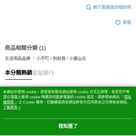
顯示電腦版詳細說明
客服
商品相關分類 (1)
生活用品品牌
小不叮 / 別蚊我 / 小鹿山丘
本分類熱銷
全站排行
本網站中使用 cookie，欲查詢有關本網站使用 cookie 方式之詳情，及若您不希
熱門標籤
望在電腦上使用 cookie 時應如何變更電腦的 cookie 設定，請參閱本網站「
隱私
權條款
」之 Cookie 聲明。您繼續使用本網站即表示您同意本公司得按本網站使
用條款之 Cookie 聲明使用 cookie。
了解更多 >
我知道了