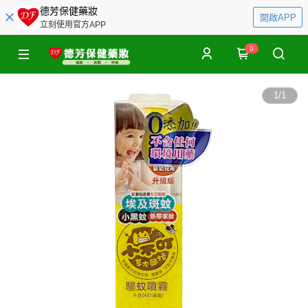
德芳保健藥妝
開啟APP
立刻使用官方APP
0
1
/
1