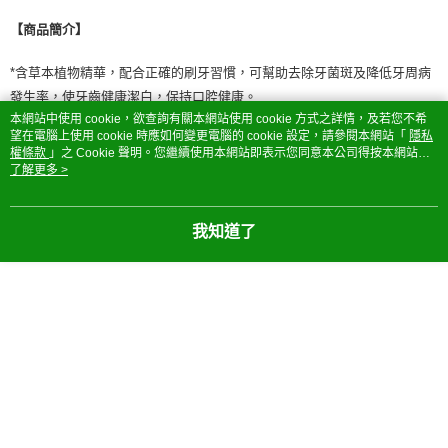
付款後門市自取
※ 交易是否成功請以「AFTEE先享後付 」之結帳頁面顯示為準，若有關於
【商品簡介】
是否繳費成功／繳費後需取消欲退款等相關疑問，請聯繫「AFTEE先享後付
免運費
客戶支援中心」
https://netprotections.freshdesk.com/support/home
*含草本植物精華，配合正確的刷牙習慣，可幫助去除牙菌斑及降低牙周病
【注意事項】
發生率，使牙齒健康潔白，保持口腔健康。
１．透過由恩沛科技股份有限公司提供之「AFTEE先享後付」服務完成之交
本網站中使用 cookie，欲查詢有關本網站使用 cookie 方式之詳情，及若您不希
易，需依本服務之必要範圍內提供個人資料，並將交易相關給付款項請求債
望在電腦上使用 cookie 時應如何變更電腦的 cookie 設定，請參閱本網站「
隱私
*為清淡的薄荷味道，適合喜歡清淡口感的人士，推薦給女性及年輕族群。
權轉讓予恩沛科技股份有限公司。
權條款
」之 Cookie 聲明。您繼續使用本網站即表示您同意本公司得按本網站使
２．關於個人資料處理事宜，請瀏覽以下網址：
用條款之 Cookie 聲明使用 cookie。
了解更多 >
https://aftee.tw/terms/#terms3
*不含化學抗菌劑及研磨劑，不傷牙齒琺瑯質。含有小蘇打可中和口中酸
３．未成年的使用者請事先徵得法定代理人或監護人之同意方可使用
性。
「AFTEE先享後付」，若未經同意申辦者引起之損失，本公司不負相關責
我知道了
任。
４．使用「AFTEE先享後付」時，將依據個別帳號之用戶狀況，依本公司即
*貨源：公司貨
時審查核予不同之上限額度；若仍有額度不足之情形，本公司將視審查結果
*材質/尺寸：
請求用戶進行身份認證。
５．嚴禁一人註冊多個帳號或使用他人資訊註冊。若發現惡意使用之情形，
恩沛科技股份有限公司將有權停止該用戶之使用額度並採取法律行動。
【使用方式】
【產地】
日本