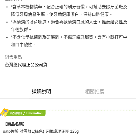
Apple Pay
*含草本植物精華，配合正確的刷牙習慣，可幫助去除牙菌斑及
降低牙周病發生率，使牙齒健康潔白，保持口腔健康。
街口支付
*為清淡的薄荷味道，適合喜歡清淡口感的人士，推薦給女性及
悠遊付
年輕族群。
*不含化學抗菌劑及研磨劑，不傷牙齒琺瑯質。含有小蘇打可中
AFTEE先享後付
和口中酸性。
相關說明
【關於「AFTEE先享後付」】
銷售重點
ATM付款
AFTEE先享後付是「在收到商品之後才付款」的支付方式。 讓您購物簡單
便利好安心！
台灣總代理正品公司貨
１．簡單：不需註冊會員、不需綁卡、不需儲值。
運送方式
２．便利：只要手機號碼，簡訊認證，即可結帳。
３．安心：先確認商品／服務後，再付款。
全家取貨付款
每筆NT$70，滿NT$600(含以上)免運費
詳細說明
相關推薦
【「AFTEE先享後付」結帳流程】
１．於結帳方式選擇「AFTEE先享後付」後，將跳轉至「AFTEE先享後付」
7-11取貨付款
結帳頁面，進行簡訊認證並確認金額後，即可完成結帳。
２．訂單成立數日內，您將收到繳費通知簡訊。
每筆NT$70，滿NT$600(含以上)免運費
３．收到繳費通知簡訊後14天內，點擊此簡訊中的連結，可透過四大超商／
ATM／網路銀行／等多元方式進行付款，方視為交易完成。
宅配
【商品名稱】
※ 請注意：結帳手續完成當下不需立刻繳費，但若您需要取消訂單，請聯絡
每筆NT$80，滿NT$600(含以上)免運費
購買商品的店家。未經商家同意取消之訂單仍視為有效，需透過AFTEE先享
sato佐藤 雅雪舒L(綠色) 牙齦護理牙膏 125g
後付繳納相關費用。