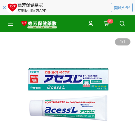
德芳保健藥妝
開啟APP
立刻使用官方APP
0
1
/
1