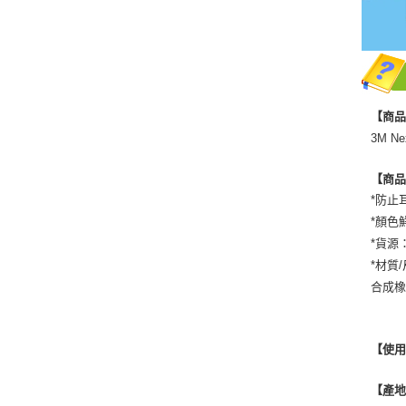
【商
3M N
【商
*防止
*顏色
*貨源
*材質
合成
【使
【產