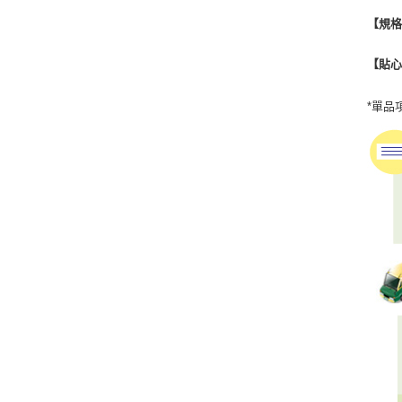
【規
【貼
*單品