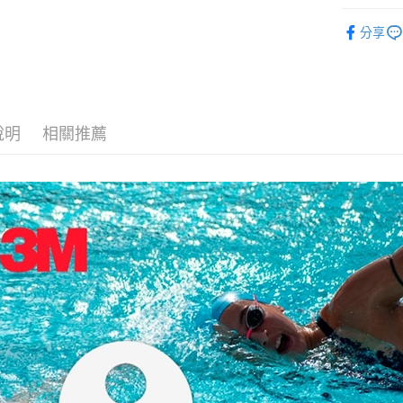
相關說明
生活用品
【關於「A
ATM付款
分享
AFTEE
便利好安
１．簡單
２．便利
運送方式
３．安心
全家取貨
說明
相關推薦
【「AFT
每筆NT$7
１．於結帳
付」結帳
7-11取貨
２．訂單
３．收到繳
每筆NT$7
／ATM／
※ 請注意
宅配
絡購買商品
先享後付
每筆NT$8
※ 交易是
是否繳費成
付款後門
付客戶支
免運費
【注意事
１．透過由
交易，需
求債權轉