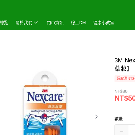
總覽
關於我們
門市資訊
線上DM
健康小教室
3M N
藥妝】
超取滿NT$
NT$80
NT$5
數量