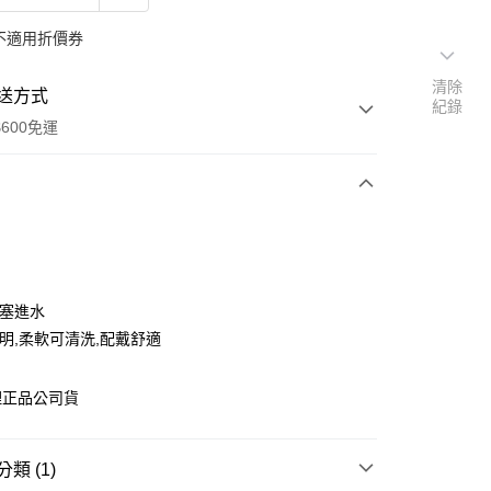
不適用折價券
清除
送方式
紀錄
600免運
次付款
付款
耳塞進水
鮮明,柔軟可清洗,配戴舒適
理正品公司貨
享後付
類 (1)