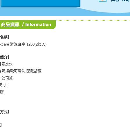
品名稱】
excare 游泳耳塞 1260(2粒入)
品簡介】
耳塞進水
鮮明,柔軟可清洗,配戴舒適
：公司貨
/尺寸：
橡膠
用方式】
地】