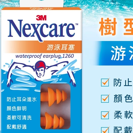
２．關於
https://aft
３．未成
「AFTE
任。
４．使用「
即時審查
結果請求
５．嚴禁
形，恩沛
動。