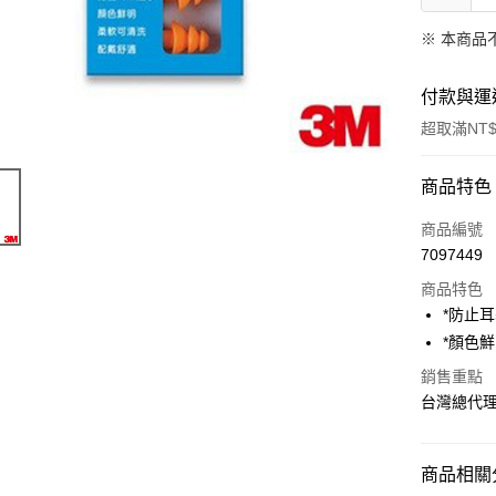
※ 本商品
付款與運
超取滿NT$
付款方式
商品特色
信用卡一
商品編號
7097449
超商取貨
商品特色
LINE Pay
*防止
*顏色
Apple Pay
銷售重點
街口支付
台灣總代
悠遊付
AFTEE先
商品相關分