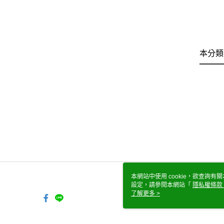
本分類
本網站中使用 cookie，欲查詢有關
設定，請參閱本網站「
隱私權條款
使用 cookie。
了解更多 >