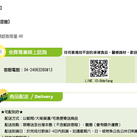
格】
心提醒】
項超取限量:48