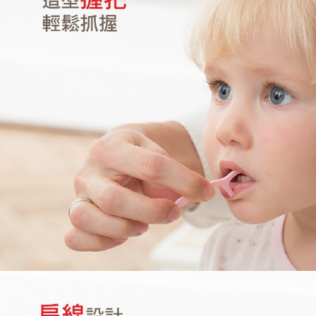
每筆NT$80，滿NT$600(含以上)免運費
購買商品的店家。未經商家同意取消之訂單仍視為有效，需透過AFTEE先享
後付繳納相關費用。
付款後門市自取
※ 交易是否成功請以「AFTEE先享後付 」之結帳頁面顯示為準，若有關於
是否繳費成功／繳費後需取消欲退款等相關疑問，請聯繫「AFTEE先享後付
免運費
客戶支援中心」
https://netprotections.freshdesk.com/support/home
【注意事項】
１．透過由恩沛科技股份有限公司提供之「AFTEE先享後付」服務完成之交
易，需依本服務之必要範圍內提供個人資料，並將交易相關給付款項請求債
權轉讓予恩沛科技股份有限公司。
２．關於個人資料處理事宜，請瀏覽以下網址：
https://aftee.tw/terms/#terms3
３．未成年的使用者請事先徵得法定代理人或監護人之同意方可使用
「AFTEE先享後付」，若未經同意申辦者引起之損失，本公司不負相關責
任。
４．使用「AFTEE先享後付」時，將依據個別帳號之用戶狀況，依本公司即
時審查核予不同之上限額度；若仍有額度不足之情形，本公司將視審查結果
請求用戶進行身份認證。
５．嚴禁一人註冊多個帳號或使用他人資訊註冊。若發現惡意使用之情形，
恩沛科技股份有限公司將有權停止該用戶之使用額度並採取法律行動。