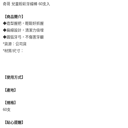
奇哥 兒童粉彩牙線棒 60支入
【商品簡介】
◆造型握把，輕鬆好抓握
◆扁線設計，清潔力倍增
◆圓弧牙弓，不傷害牙齦
*貨源：公司貨
*材質/尺寸：
【使用方式】
【產地】
【規格】
60支
【貼心提醒】