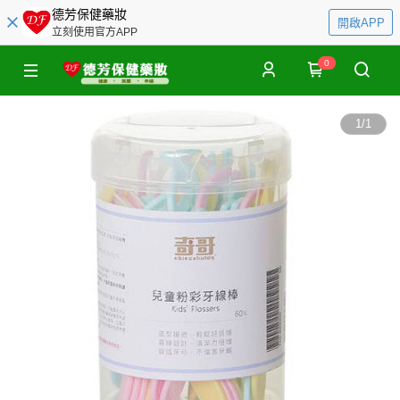
德芳保健藥妝
開啟APP
立刻使用官方APP
0
1
/
1