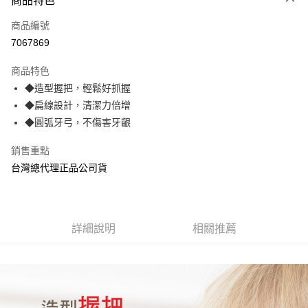
商品特色
LINE Pay
商品編號
Apple Pay
7067869
街口支付
商品特色
悠遊付
◆造型握把，輕鬆好抓握
AFTEE先享後付
◆扁線設計，清潔力倍增
相關說明
◆圓弧牙弓，不傷害牙齦
【關於「AFTEE先享後付」】
ATM付款
AFTEE先享後付是「在收到商品之後才付款」的支付方式。 讓您購物簡單
銷售重點
便利好安心！
台灣總代理正品公司貨
１．簡單：不需註冊會員、不需綁卡、不需儲值。
運送方式
２．便利：只要手機號碼，簡訊認證，即可結帳。
３．安心：先確認商品／服務後，再付款。
全家取貨付款
每筆NT$70，滿NT$600(含以上)免運費
【「AFTEE先享後付」結帳流程】
詳細說明
相關推薦
１．於結帳方式選擇「AFTEE先享後付」後，將跳轉至「AFTEE先享後付」
7-11取貨付款
結帳頁面，進行簡訊認證並確認金額後，即可完成結帳。
２．訂單成立數日內，您將收到繳費通知簡訊。
每筆NT$70，滿NT$600(含以上)免運費
３．收到繳費通知簡訊後14天內，點擊此簡訊中的連結，可透過四大超商／
ATM／網路銀行／等多元方式進行付款，方視為交易完成。
宅配
※ 請注意：結帳手續完成當下不需立刻繳費，但若您需要取消訂單，請聯絡