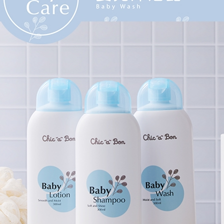
２．關於
https://aft
３．未成
「AFTE
任。
４．使用「
即時審查
結果請求
５．嚴禁
形，恩沛
動。