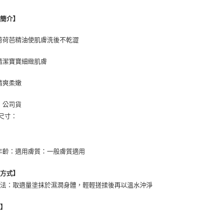
品簡介】
荷荷芭精油使肌膚洗後不乾澀
清潔寶寶細緻肌膚
清爽柔嫩
：公司貨
/尺寸：
年齡：適用膚質：一般膚質適用
用方式】
方法：取適量塗抹於濕潤身體，輕輕搓揉後再以溫水沖淨
地】