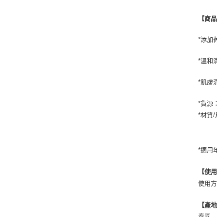
【商
*添加
*溫和
*肌膚
*貨源
*材質
*適用
【使
使用
【產
泰國