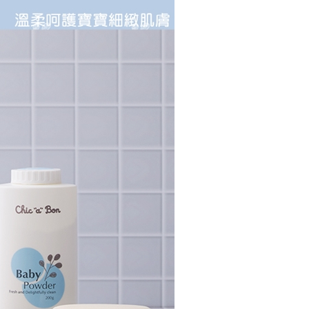
個人資料處理事宜，請瀏覽以下網址：
ee.tw/terms/#terms3
年的使用者請事先徵得法定代理人或監護人之同意方可使用
E先享後付」，若未經同意申辦者引起之損失，本公司不負相關責
AFTEE先享後付」時，將依據個別帳號之用戶狀況，依本公司
核予不同之上限額度；若仍有額度不足之情形，本公司將視審查
用戶進行身份認證。
一人註冊多個帳號或使用他人資訊註冊。若發現惡意使用之情
科技股份有限公司將有權停止該用戶之使用額度並採取法律行