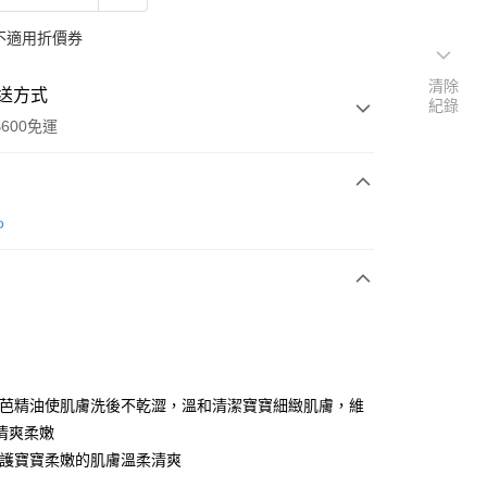
不適用折價券
清除
送方式
紀錄
600免運
次付款
o
付款
荷芭精油使肌膚洗後不乾澀，溫和清潔寶寶細緻肌膚，維
清爽柔嫩
呵護寶寶柔嫩的肌膚溫柔清爽
享後付