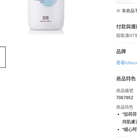
※ 本商品
付款與運
超取滿NT$
付款方式
品牌
信用卡一
奇哥/chicc
超商取貨
商品特色
LINE Pay
商品編號
Apple Pay
7067852
商品特色
街口支付
*加荷
悠遊付
持肌膚
*細心
AFTEE先