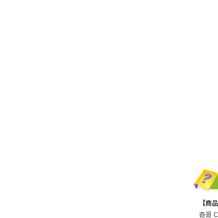
【商
奇哥 Ch