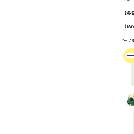
【規
【貼
*單品