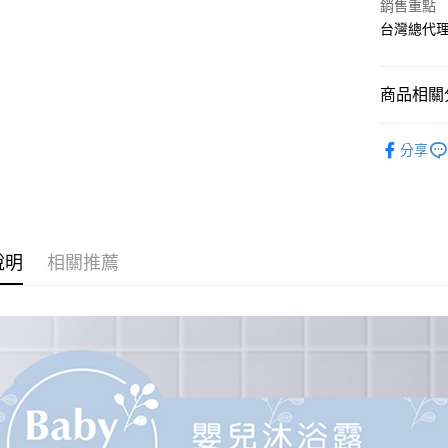
相關說明
銷售重點
【關於「A
台灣總代
ATM付款
AFTEE
便利好安
１．簡單
商品相關分
２．便利
運送方式
３．安心
媽媽寶寶
全家取貨
【「AFT
分享
每筆NT$7
媽媽寶寶
１．於結帳
付」結帳
媽媽寶寶
7-11取貨
２．訂單
３．收到繳
每筆NT$7
／ATM／
※ 請注意
說明
相關推薦
宅配
絡購買商品
先享後付
每筆NT$8
※ 交易是
是否繳費成
付款後門
付客戶支
免運費
【注意事
１．透過由
交易，需
求債權轉