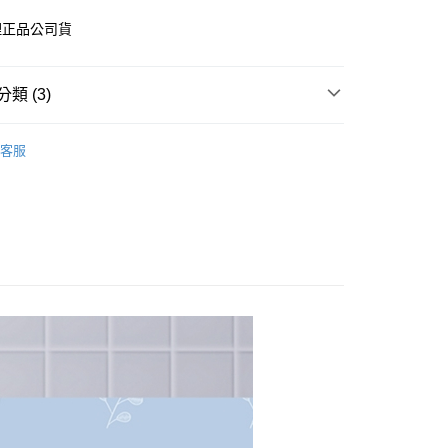
FTEE先享後付」】
理正品公司貨
先享後付是「在收到商品之後才付款」的支付方式。 讓您購物簡單
心！
：不需註冊會員、不需綁卡、不需儲值。
類 (3)
：只要手機號碼，簡訊認證，即可結帳。
：先確認商品／服務後，再付款。
品牌
奇哥 / chicco
付款
EE先享後付」結帳流程】
客服
0，滿NT$600(含以上)免運費
類別
方式選擇「AFTEE先享後付」後，將跳轉至「AFTEE先享後
✿-清潔護理- ✿
頁面，進行簡訊認證並確認金額後，即可完成結帳。
類別
入浴劑 / 沐浴乳 / 香皂 / 洗髮乳 / 洗手露
付款
成立數日內，您將收到繳費通知簡訊。
費通知簡訊後14天內，點擊此簡訊中的連結，可透過四大超商
0，滿NT$600(含以上)免運費
網路銀行／等多元方式進行付款，方視為交易完成。
：結帳手續完成當下不需立刻繳費，但若您需要取消訂單，請聯
的店家。未經商家同意取消之訂單仍視為有效，需透過AFTEE
繳納相關費用。
0，滿NT$600(含以上)免運費
否成功請以「AFTEE先享後付 」之結帳頁面顯示為準，若有關於
功／繳費後需取消欲退款等相關疑問，請聯繫「AFTEE先享後
市自取
援中心」
https://netprotections.freshdesk.com/support/home
項】
恩沛科技股份有限公司提供之「AFTEE先享後付」服務完成之
依本服務之必要範圍內提供個人資料，並將交易相關給付款項請
讓予恩沛科技股份有限公司。