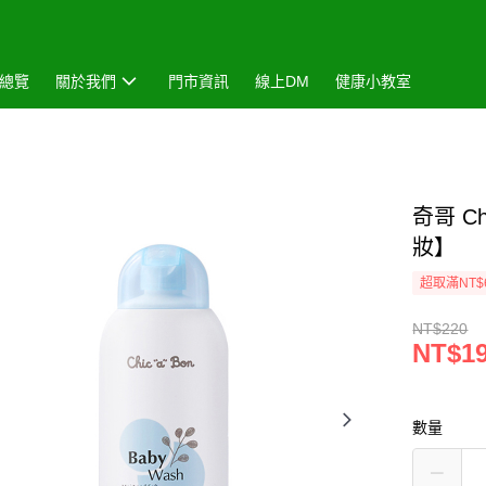
總覽
關於我們
門市資訊
線上DM
健康小教室
奇哥 Ch
妝】
超取滿NT$
NT$220
NT$1
數量