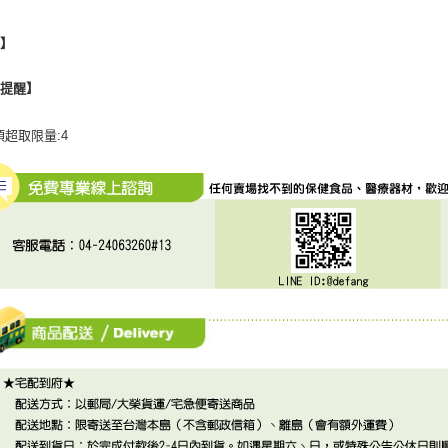
格】
心提醒】
項超取限量:4