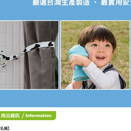
３．未成
「AFTE
任。
４．使用「
即時審查
結果請求
５．嚴禁
形，恩沛
動。
品名稱】