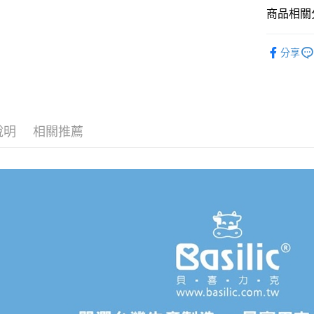
ATM付款
AFTEE
商品相關分
便利好安
１．簡單
媽媽寶寶
２．便利
分享
運送方式
３．安心
媽媽寶寶
全家取貨
【「AFT
媽媽寶寶
每筆NT$7
１．於結帳
付」結帳
7-11取貨
２．訂單
說明
相關推薦
３．收到繳
每筆NT$7
／ATM／
※ 請注意
宅配
絡購買商品
先享後付
每筆NT$8
※ 交易是
是否繳費成
付款後門
付客戶支
免運費
【注意事
１．透過由
交易，需
求債權轉
２．關於
https://aft