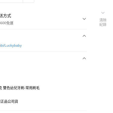
送方式
清除
600免運
紀錄
次付款
i/Luckybaby
付款
克 雙色幼兒牙刷-常用刷毛
享後付
理正品公司貨
FTEE先享後付」】