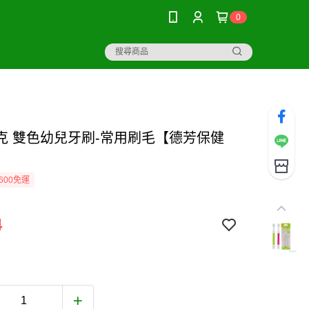
0
克 雙色幼兒牙刷-常用刷毛【德芳保健
600免運
4