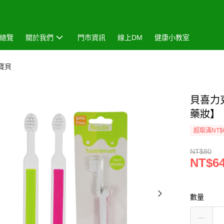
總覽
關於我們
門市資訊
線上DM
健康小教室
囉寶貝
貝喜力
藥妝】
超取滿NT$
NT$80
NT$6
數量