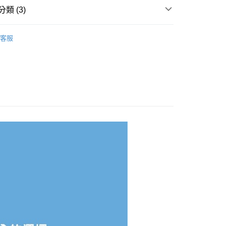
先享後付是「在收到商品之後才付款」的支付方式。 讓您購物簡單
類 (3)
心！
：不需註冊會員、不需綁卡、不需儲值。
品牌
貝喜力克 / bibi / Lucky Baby /哈囉寶貝
：只要手機號碼，簡訊認證，即可結帳。
客服
：先確認商品／服務後，再付款。
類別
✿-清潔護理- ✿
付款
EE先享後付」結帳流程】
類別
牙刷 / 牙膏 / 漱口水
0，滿NT$600(含以上)免運費
方式選擇「AFTEE先享後付」後，將跳轉至「AFTEE先享後
頁面，進行簡訊認證並確認金額後，即可完成結帳。
付款
成立數日內，您將收到繳費通知簡訊。
費通知簡訊後14天內，點擊此簡訊中的連結，可透過四大超商
0，滿NT$600(含以上)免運費
網路銀行／等多元方式進行付款，方視為交易完成。
：結帳手續完成當下不需立刻繳費，但若您需要取消訂單，請聯
的店家。未經商家同意取消之訂單仍視為有效，需透過AFTEE
繳納相關費用。
0，滿NT$600(含以上)免運費
否成功請以「AFTEE先享後付 」之結帳頁面顯示為準，若有關於
功／繳費後需取消欲退款等相關疑問，請聯繫「AFTEE先享後
市自取
援中心」
https://netprotections.freshdesk.com/support/home
項】
恩沛科技股份有限公司提供之「AFTEE先享後付」服務完成之
依本服務之必要範圍內提供個人資料，並將交易相關給付款項請
讓予恩沛科技股份有限公司。
個人資料處理事宜，請瀏覽以下網址：
ee.tw/terms/#terms3