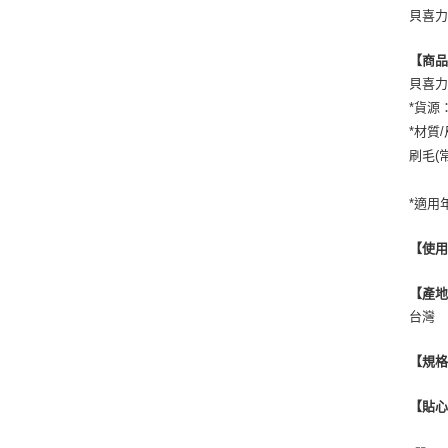
貝喜力
【商
貝喜力
*貨源
*材質
刷毛(常
*適用
【使
【產
台灣
【規
【貼