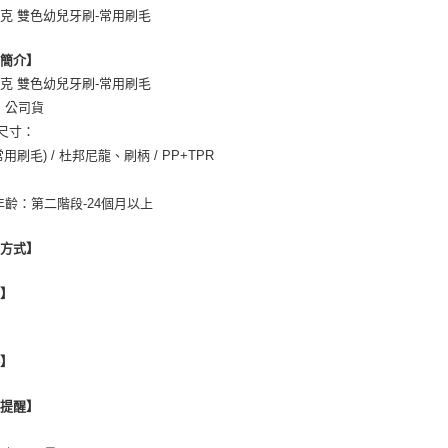
克 雙色幼兒牙刷-常用刷毛
品簡介】
克 雙色幼兒牙刷-常用刷毛
：公司貨
/尺寸：
用刷毛) / 杜邦尼龍、刷柄 / PP+TPR
年齡：第二階段-24個月以上
用方式】
地】
格】
心提醒】