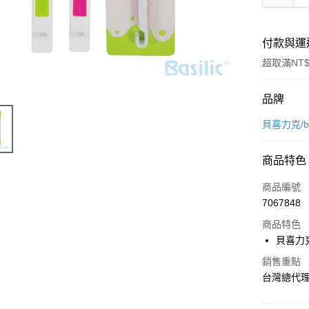
付款與運
超取滿NT$
付款方式
品牌
信用卡一
貝喜力克/bib
超商取貨
商品特色
LINE Pay
商品編號
Apple Pay
7067848
商品特色
街口支付
貝喜力
悠遊付
銷售重點
AFTEE先
台灣總代
相關說明
【關於「A