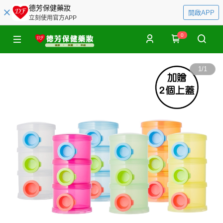
德芳保健藥妝
開啟APP
立刻使用官方APP
0
1
/
1