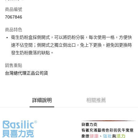
商品編號
Apple Pay
7067846
街口支付
商品特色
悠遊付
衛生奶粉盒採側開式，可以將奶粉分裝，每次使用一格，方便快
AFTEE先享後付
速不佔空間；側開式之獨立倒出口，免上下更換，避免因更換時
相關說明
發生奶粉撒落的缺點。
【關於「AFTEE先享後付」】
ATM付款
AFTEE先享後付是「在收到商品之後才付款」的支付方式。 讓您購物簡單
銷售重點
便利好安心！
台灣總代理正品公司貨
１．簡單：不需註冊會員、不需綁卡、不需儲值。
運送方式
２．便利：只要手機號碼，簡訊認證，即可結帳。
３．安心：先確認商品／服務後，再付款。
全家取貨付款
每筆NT$70，滿NT$600(含以上)免運費
【「AFTEE先享後付」結帳流程】
詳細說明
相關推薦
１．於結帳方式選擇「AFTEE先享後付」後，將跳轉至「AFTEE先享後付」
7-11取貨付款
結帳頁面，進行簡訊認證並確認金額後，即可完成結帳。
２．訂單成立數日內，您將收到繳費通知簡訊。
每筆NT$70，滿NT$600(含以上)免運費
３．收到繳費通知簡訊後14天內，點擊此簡訊中的連結，可透過四大超商／
ATM／網路銀行／等多元方式進行付款，方視為交易完成。
宅配
※ 請注意：結帳手續完成當下不需立刻繳費，但若您需要取消訂單，請聯絡
每筆NT$80，滿NT$600(含以上)免運費
購買商品的店家。未經商家同意取消之訂單仍視為有效，需透過AFTEE先享