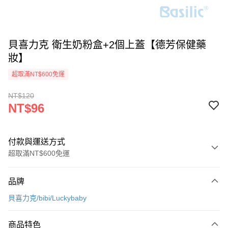
貝喜力克 衛生奶粉盒+2個上蓋【德芳保健藥
妝】
超取滿NT$600免運
NT$120
NT$96
付款與運送方式
超取滿NT$600免運
付款方式
品牌
信用卡一次付款
貝喜力克/bibi/Luckybaby
超商取貨付款
商品特色
LINE Pay