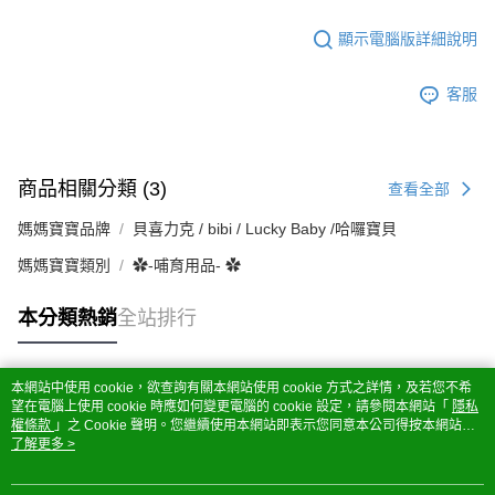
顯示電腦版詳細說明
客服
商品相關分類 (3)
查看全部
媽媽寶寶品牌
貝喜力克 / bibi / Lucky Baby /哈囉寶貝
媽媽寶寶類別
✿-哺育用品- ✿
本分類熱銷
全站排行
本網站中使用 cookie，欲查詢有關本網站使用 cookie 方式之詳情，及若您不希
熱門標籤
望在電腦上使用 cookie 時應如何變更電腦的 cookie 設定，請參閱本網站「
隱私
權條款
」之 Cookie 聲明。您繼續使用本網站即表示您同意本公司得按本網站使
用條款之 Cookie 聲明使用 cookie。
了解更多 >