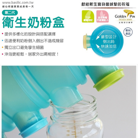
後付繳納相關費用。
付款後門市自取
※ 交易是否成功請以「AFTEE先享後付 」之結帳頁面顯示為準，若有關於
是否繳費成功／繳費後需取消欲退款等相關疑問，請聯繫「AFTEE先享後付
免運費
客戶支援中心」
https://netprotections.freshdesk.com/support/home
【注意事項】
１．透過由恩沛科技股份有限公司提供之「AFTEE先享後付」服務完成之交
易，需依本服務之必要範圍內提供個人資料，並將交易相關給付款項請求債
權轉讓予恩沛科技股份有限公司。
２．關於個人資料處理事宜，請瀏覽以下網址：
https://aftee.tw/terms/#terms3
３．未成年的使用者請事先徵得法定代理人或監護人之同意方可使用
「AFTEE先享後付」，若未經同意申辦者引起之損失，本公司不負相關責
任。
４．使用「AFTEE先享後付」時，將依據個別帳號之用戶狀況，依本公司即
時審查核予不同之上限額度；若仍有額度不足之情形，本公司將視審查結果
請求用戶進行身份認證。
５．嚴禁一人註冊多個帳號或使用他人資訊註冊。若發現惡意使用之情形，
恩沛科技股份有限公司將有權停止該用戶之使用額度並採取法律行動。