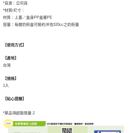
*貨源：公司貨
*材質/尺寸：
材質：上蓋／盒身PP盒塞PE
容量：每層奶粉盒可裝約沖泡320cc之奶粉量
【使用方式】
【產地】
台灣
【規格】
1入
【貼心提醒】
*單品項超取限量:2