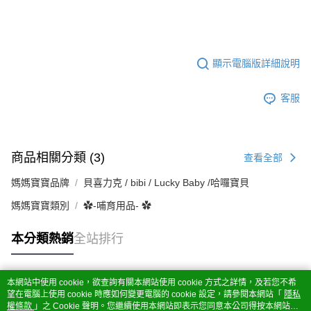
顯示電腦版詳細說明
客服
商品相關分類 (3)
查看全部
媽媽寶寶品牌
貝喜力克 / bibi / Lucky Baby /哈囉寶貝
媽媽寶寶類別
✿-哺育用品- ✿
本分類熱銷
全站排行
本網站中使用 cookie，欲查詢有關本網站使用 cookie 方式之詳情，及若您不希
熱門標籤
望在電腦上使用 cookie 時應如何變更電腦的 cookie 設定，請參閱本網站「
隱私
權條款
」之 Cookie 聲明。您繼續使用本網站即表示您同意本公司得按本網站使