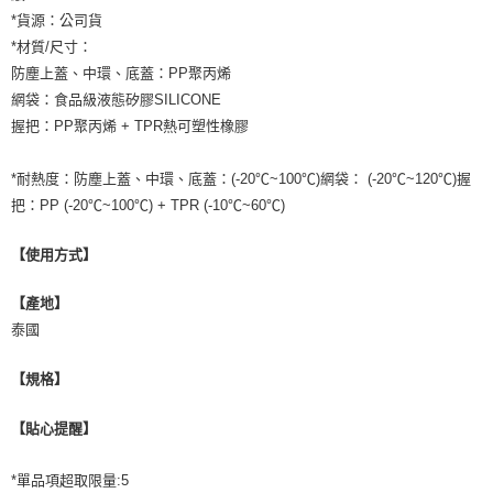
*貨源：公司貨
*材質/尺寸：
防塵上蓋、中環、底蓋：PP聚丙烯
網袋：食品級液態矽膠SILICONE
握把：PP聚丙烯 + TPR熱可塑性橡膠
*耐熱度：防塵上蓋、中環、底蓋：(-20℃~100℃)網袋： (-20℃~120℃)握
把：PP (-20℃~100℃) + TPR (-10℃~60℃)
【使用方式】
【產地】
泰國
【規格】
【貼心提醒】
*單品項超取限量:5