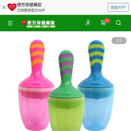
德芳保健藥妝
開啟APP
立刻使用官方APP
0
1
/
1