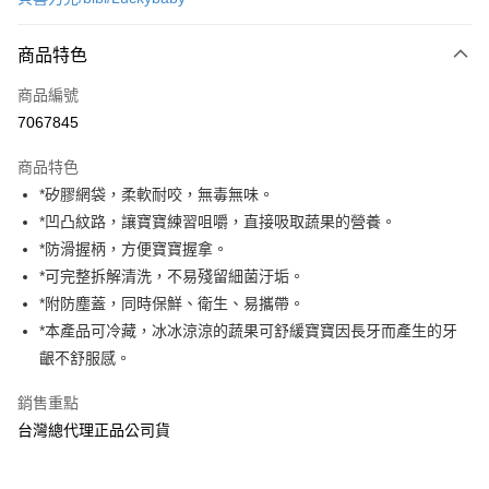
超商取貨付款
商品特色
LINE Pay
商品編號
Apple Pay
7067845
街口支付
商品特色
悠遊付
*矽膠網袋，柔軟耐咬，無毒無味。
AFTEE先享後付
*凹凸紋路，讓寶寶練習咀嚼，直接吸取蔬果的營養。
相關說明
*防滑握柄，方便寶寶握拿。
【關於「AFTEE先享後付」】
*可完整拆解清洗，不易殘留細菌汙垢。
ATM付款
AFTEE先享後付是「在收到商品之後才付款」的支付方式。 讓您購物簡單
*附防塵蓋，同時保鮮、衛生、易攜帶。
便利好安心！
１．簡單：不需註冊會員、不需綁卡、不需儲值。
*本產品可冷藏，冰冰涼涼的蔬果可舒緩寶寶因長牙而產生的牙
運送方式
２．便利：只要手機號碼，簡訊認證，即可結帳。
齦不舒服感。
３．安心：先確認商品／服務後，再付款。
全家取貨付款
銷售重點
每筆NT$70，滿NT$600(含以上)免運費
【「AFTEE先享後付」結帳流程】
１．於結帳方式選擇「AFTEE先享後付」後，將跳轉至「AFTEE先享後付」
台灣總代理正品公司貨
7-11取貨付款
結帳頁面，進行簡訊認證並確認金額後，即可完成結帳。
２．訂單成立數日內，您將收到繳費通知簡訊。
每筆NT$70，滿NT$600(含以上)免運費
３．收到繳費通知簡訊後14天內，點擊此簡訊中的連結，可透過四大超商／