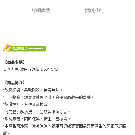
ATM／網路銀行／等多元方式進行付款，方視為交易完成。
宅配
※ 請注意：結帳手續完成當下不需立刻繳費，但若您需要取消訂單，請聯絡
詳細說明
相關推薦
每筆NT$80，滿NT$600(含以上)免運費
購買商品的店家。未經商家同意取消之訂單仍視為有效，需透過AFTEE先享
後付繳納相關費用。
付款後門市自取
※ 交易是否成功請以「AFTEE先享後付 」之結帳頁面顯示為準，若有關於
是否繳費成功／繳費後需取消欲退款等相關疑問，請聯繫「AFTEE先享後付
免運費
客戶支援中心」
https://netprotections.freshdesk.com/support/home
【注意事項】
１．透過由恩沛科技股份有限公司提供之「AFTEE先享後付」服務完成之交
易，需依本服務之必要範圍內提供個人資料，並將交易相關給付款項請求債
【商品名稱】
權轉讓予恩沛科技股份有限公司。
貝喜力克 蔬果咬泥棒 D384 S/M
２．關於個人資料處理事宜，請瀏覽以下網址：
https://aftee.tw/terms/#terms3
３．未成年的使用者請事先徵得法定代理人或監護人之同意方可使用
【商品簡介】
「AFTEE先享後付」，若未經同意申辦者引起之損失，本公司不負相關責
*矽膠網袋，柔軟耐咬，無毒無味。
任。
４．使用「AFTEE先享後付」時，將依據個別帳號之用戶狀況，依本公司即
*凹凸紋路，讓寶寶練習咀嚼，直接吸取蔬果的營養。
時審查核予不同之上限額度；若仍有額度不足之情形，本公司將視審查結果
*防滑握柄，方便寶寶握拿。
請求用戶進行身份認證。
*可完整拆解清洗，不易殘留細菌汙垢。
５．嚴禁一人註冊多個帳號或使用他人資訊註冊。若發現惡意使用之情形，
恩沛科技股份有限公司將有權停止該用戶之使用額度並採取法律行動。
*附防塵蓋，同時保鮮、衛生、易攜帶。
*本產品可冷藏，冰冰涼涼的蔬果可舒緩寶寶因長牙而產生的牙齦不舒服
感。