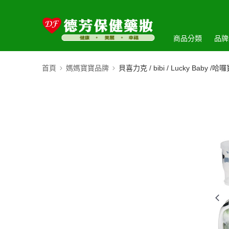
商品分類
品牌
首頁
媽媽寶寶品牌
貝喜力克 / bibi / Lucky Baby /哈