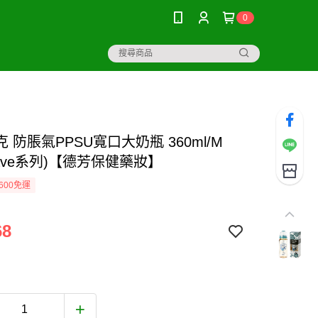
0
 防脹氣PPSU寬口大奶瓶 360ml/M
Brave系列)【德芳保健藥妝】
600免運
68