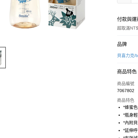
付款與運
超取滿NT$
付款方式
品牌
信用卡一
貝喜力克/bib
超商取貨
商品特色
LINE Pay
商品編號
Apple Pay
7067802
商品特色
街口支付
*蜂蜜
悠遊付
*瓶身
*內附
AFTEE先
*延伸
相關說明
【關於「A