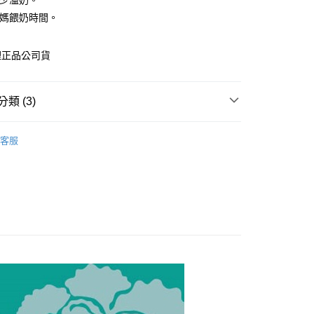
減少溢奶。
先享後付是「在收到商品之後才付款」的支付方式。 讓您購物簡單
媽媽餵奶時間。
心！
：不需註冊會員、不需綁卡、不需儲值。
：只要手機號碼，簡訊認證，即可結帳。
理正品公司貨
：先確認商品／服務後，再付款。
付款
EE先享後付」結帳流程】
0，滿NT$600(含以上)免運費
方式選擇「AFTEE先享後付」後，將跳轉至「AFTEE先享後
類 (3)
頁面，進行簡訊認證並確認金額後，即可完成結帳。
付款
成立數日內，您將收到繳費通知簡訊。
品牌
貝喜力克 / bibi / Lucky Baby /哈囉寶貝
費通知簡訊後14天內，點擊此簡訊中的連結，可透過四大超商
客服
0，滿NT$600(含以上)免運費
網路銀行／等多元方式進行付款，方視為交易完成。
類別
✿-哺育用品- ✿
：結帳手續完成當下不需立刻繳費，但若您需要取消訂單，請聯
類別
的店家。未經商家同意取消之訂單仍視為有效，需透過AFTEE
奶瓶 / 奶瓶蓋 / 奶瓶保護套
繳納相關費用。
0，滿NT$600(含以上)免運費
否成功請以「AFTEE先享後付 」之結帳頁面顯示為準，若有關於
功／繳費後需取消欲退款等相關疑問，請聯繫「AFTEE先享後
市自取
援中心」
https://netprotections.freshdesk.com/support/home
項】
恩沛科技股份有限公司提供之「AFTEE先享後付」服務完成之
依本服務之必要範圍內提供個人資料，並將交易相關給付款項請
讓予恩沛科技股份有限公司。
個人資料處理事宜，請瀏覽以下網址：
ee.tw/terms/#terms3