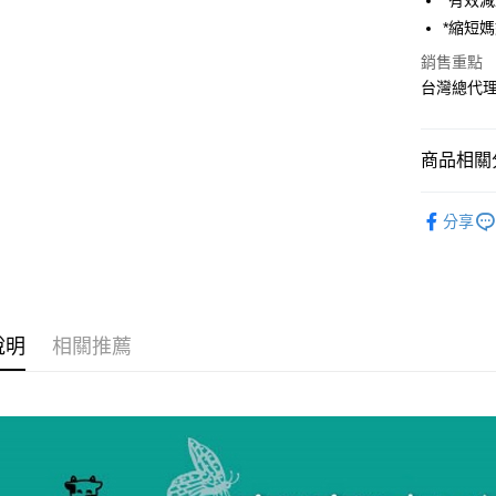
*有效
ATM付款
AFTEE
*縮短
便利好安
１．簡單
銷售重點
２．便利
運送方式
台灣總代
３．安心
全家取貨
【「AFT
每筆NT$7
１．於結帳
商品相關分
付」結帳
7-11取貨
２．訂單
媽媽寶寶
３．收到繳
分享
每筆NT$7
／ATM／
媽媽寶寶
※ 請注意
宅配
媽媽寶寶
絡購買商品
先享後付
每筆NT$8
※ 交易是
是否繳費成
付款後門
說明
相關推薦
付客戶支
免運費
【注意事
１．透過由
交易，需
求債權轉
２．關於
https://aft