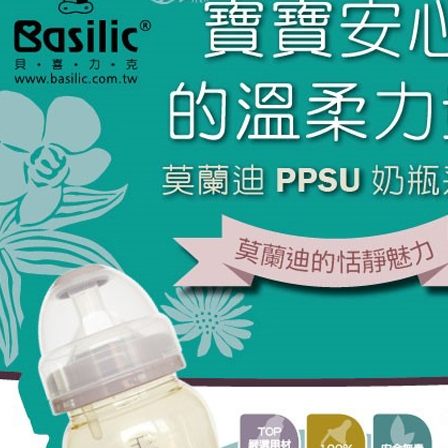
３．未成
「AFTE
任。
４．使用「
即時審查
結果請求
５．嚴禁
形，恩沛
動。