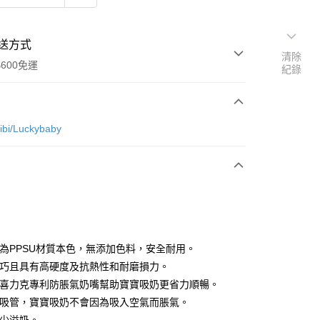
送方式
清除
600免運
紀錄
次付款
i/Luckybaby
付款
色為PPSU材質本色，無添加色料，安全耐用。
輕巧且具有高硬度及抗熱性和耐磨損力。
貝喜力克專利防脹氣奶嘴幫助寶寶吸奶更省力順暢。
享後付
呼吸管，寶寶吸奶不會因為吸入空氣而脹氣。
FTEE先享後付」】