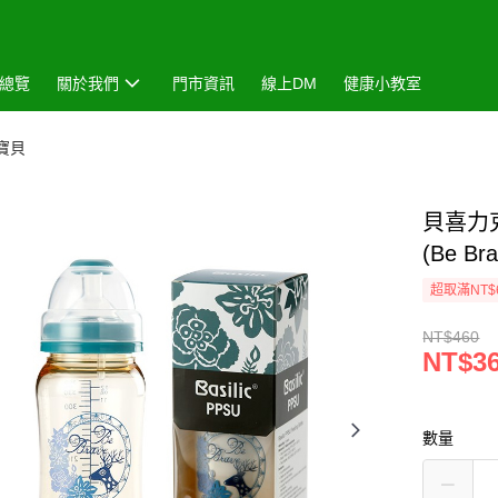
總覽
關於我們
門市資訊
線上DM
健康小教室
囉寶貝
貝喜力克
(Be 
超取滿NT$
NT$460
NT$3
數量