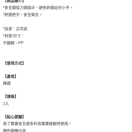
【商品簡介】
付款後門市自取
※ 交易是否成功請以「AFTEE先享後付 」之結帳頁面顯示為準，若有關於
是否繳費成功／繳費後需取消欲退款等相關疑問，請聯繫「AFTEE先享後付
*安全圓弧刀頭設計，避免刺傷幼兒小手。
免運費
客戶支援中心」
https://netprotections.freshdesk.com/support/home
*舒適把手，安全衛生。
【注意事項】
１．透過由恩沛科技股份有限公司提供之「AFTEE先享後付」服務完成之交
*貨源：公司貨
易，需依本服務之必要範圍內提供個人資料，並將交易相關給付款項請求債
*材質/尺寸：
權轉讓予恩沛科技股份有限公司。
不鏽鋼、PP
２．關於個人資料處理事宜，請瀏覽以下網址：
https://aftee.tw/terms/#terms3
３．未成年的使用者請事先徵得法定代理人或監護人之同意方可使用
「AFTEE先享後付」，若未經同意申辦者引起之損失，本公司不負相關責
【使用方式】
任。
４．使用「AFTEE先享後付」時，將依據個別帳號之用戶狀況，依本公司即
時審查核予不同之上限額度；若仍有額度不足之情形，本公司將視審查結果
【產地】
請求用戶進行身份認證。
韓國
５．嚴禁一人註冊多個帳號或使用他人資訊註冊。若發現惡意使用之情形，
恩沛科技股份有限公司將有權停止該用戶之使用額度並採取法律行動。
【規格】
1入
【貼心提醒】
為了寶寶安全請多利用寶寶睡眠時使用。
顏色隨機出貨