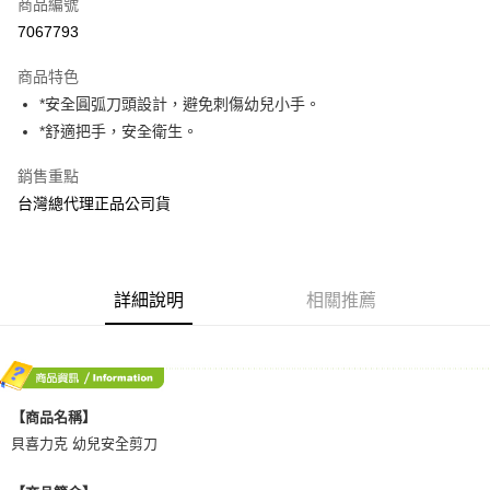
商品編號
Apple Pay
7067793
街口支付
商品特色
悠遊付
*安全圓弧刀頭設計，避免刺傷幼兒小手。
AFTEE先享後付
*舒適把手，安全衛生。
相關說明
銷售重點
【關於「AFTEE先享後付」】
ATM付款
AFTEE先享後付是「在收到商品之後才付款」的支付方式。 讓您購物簡單
台灣總代理正品公司貨
便利好安心！
１．簡單：不需註冊會員、不需綁卡、不需儲值。
運送方式
２．便利：只要手機號碼，簡訊認證，即可結帳。
３．安心：先確認商品／服務後，再付款。
全家取貨付款
詳細說明
相關推薦
每筆NT$70，滿NT$600(含以上)免運費
【「AFTEE先享後付」結帳流程】
１．於結帳方式選擇「AFTEE先享後付」後，將跳轉至「AFTEE先享後付」
7-11取貨付款
結帳頁面，進行簡訊認證並確認金額後，即可完成結帳。
２．訂單成立數日內，您將收到繳費通知簡訊。
每筆NT$70，滿NT$600(含以上)免運費
３．收到繳費通知簡訊後14天內，點擊此簡訊中的連結，可透過四大超商／
ATM／網路銀行／等多元方式進行付款，方視為交易完成。
【商品名稱】
宅配
※ 請注意：結帳手續完成當下不需立刻繳費，但若您需要取消訂單，請聯絡
貝喜力克 幼兒安全剪刀
每筆NT$80，滿NT$600(含以上)免運費
購買商品的店家。未經商家同意取消之訂單仍視為有效，需透過AFTEE先享
後付繳納相關費用。