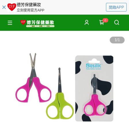
德芳保健藥妝
開啟APP
立刻使用官方APP
0
1
/
1