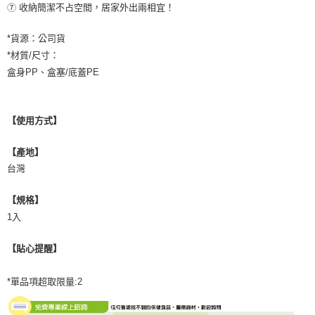
⑦ 收納簡潔不占空間，居家外出兩相宜！
*貨源：公司貨
*材質/尺寸：
盒身PP、盒塞/底蓋PE
【使用方式】
【產地】
台灣
【規格】
1入
【貼心提醒】
*單品項超取限量:2