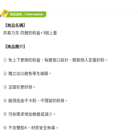
後付繳納相關費用。
付款後門市自取
※ 交易是否成功請以「AFTEE先享後付 」之結帳頁面顯示為準，若有關於
是否繳費成功／繳費後需取消欲退款等相關疑問，請聯繫「AFTEE先享後付
免運費
客戶支援中心」
https://netprotections.freshdesk.com/support/home
【商品名稱】
【注意事項】
貝喜力克 四層奶粉盒+3個上蓋
１．透過由恩沛科技股份有限公司提供之「AFTEE先享後付」服務完成之交
易，需依本服務之必要範圍內提供個人資料，並將交易相關給付款項請求債
【商品簡介】
權轉讓予恩沛科技股份有限公司。
２．關於個人資料處理事宜，請瀏覽以下網址：
https://aftee.tw/terms/#terms3
① 免上下更換奶粉盒，每層寬口設計，輕鬆倒入定量奶粉。
３．未成年的使用者請事先徵得法定代理人或監護人之同意方可使用
「AFTEE先享後付」，若未經同意申辦者引起之損失，本公司不負相關責
② 獨立出口避免孳生細菌。
任。
４．使用「AFTEE先享後付」時，將依據個別帳號之用戶狀況，依本公司即
時審查核予不同之上限額度；若仍有額度不足之情形，本公司將視審查結果
③ 呈鼓形更好倒。
請求用戶進行身份認證。
５．嚴禁一人註冊多個帳號或使用他人資訊註冊。若發現惡意使用之情形，
④ 圓滑底座不卡粉，不殘留奶粉屑。
恩沛科技股份有限公司將有權停止該用戶之使用額度並採取法律行動。
⑤ 可依需求增加格層或減少。
⑥ 不含雙酚A，材質安全無毒。