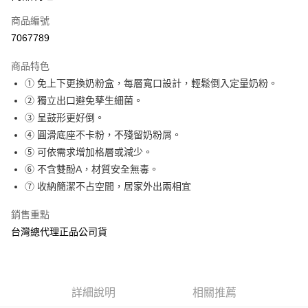
商品編號
Apple Pay
7067789
街口支付
商品特色
悠遊付
① 免上下更換奶粉盒，每層寬口設計，輕鬆倒入定量奶粉。
AFTEE先享後付
② 獨立出口避免孳生細菌。
相關說明
③ 呈鼓形更好倒。
【關於「AFTEE先享後付」】
④ 圓滑底座不卡粉，不殘留奶粉屑。
ATM付款
AFTEE先享後付是「在收到商品之後才付款」的支付方式。 讓您購物簡單
⑤ 可依需求增加格層或減少。
便利好安心！
１．簡單：不需註冊會員、不需綁卡、不需儲值。
⑥ 不含雙酚A，材質安全無毒。
運送方式
２．便利：只要手機號碼，簡訊認證，即可結帳。
⑦ 收納簡潔不占空間，居家外出兩相宜
３．安心：先確認商品／服務後，再付款。
全家取貨付款
銷售重點
每筆NT$70，滿NT$600(含以上)免運費
【「AFTEE先享後付」結帳流程】
１．於結帳方式選擇「AFTEE先享後付」後，將跳轉至「AFTEE先享後付」
台灣總代理正品公司貨
7-11取貨付款
結帳頁面，進行簡訊認證並確認金額後，即可完成結帳。
２．訂單成立數日內，您將收到繳費通知簡訊。
每筆NT$70，滿NT$600(含以上)免運費
３．收到繳費通知簡訊後14天內，點擊此簡訊中的連結，可透過四大超商／
ATM／網路銀行／等多元方式進行付款，方視為交易完成。
宅配
※ 請注意：結帳手續完成當下不需立刻繳費，但若您需要取消訂單，請聯絡
詳細說明
相關推薦
每筆NT$80，滿NT$600(含以上)免運費
購買商品的店家。未經商家同意取消之訂單仍視為有效，需透過AFTEE先享