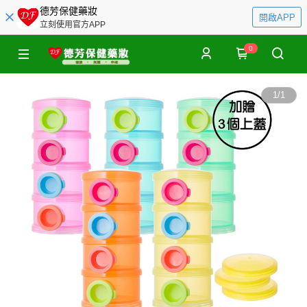
德芳保健藥妝
開啟APP
立刻使用官方APP
0
1
/
1