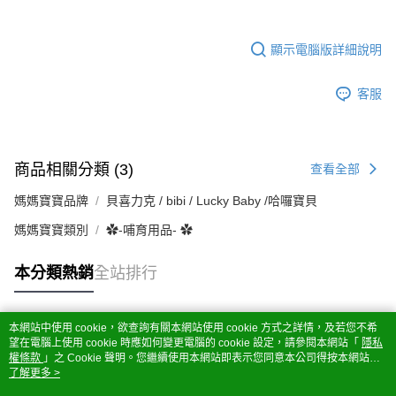
顯示電腦版詳細說明
客服
商品相關分類 (3)
查看全部
媽媽寶寶品牌
貝喜力克 / bibi / Lucky Baby /哈囉寶貝
媽媽寶寶類別
✿-哺育用品- ✿
本分類熱銷
全站排行
本網站中使用 cookie，欲查詢有關本網站使用 cookie 方式之詳情，及若您不希
熱門標籤
望在電腦上使用 cookie 時應如何變更電腦的 cookie 設定，請參閱本網站「
隱私
權條款
」之 Cookie 聲明。您繼續使用本網站即表示您同意本公司得按本網站使
用條款之 Cookie 聲明使用 cookie。
了解更多 >