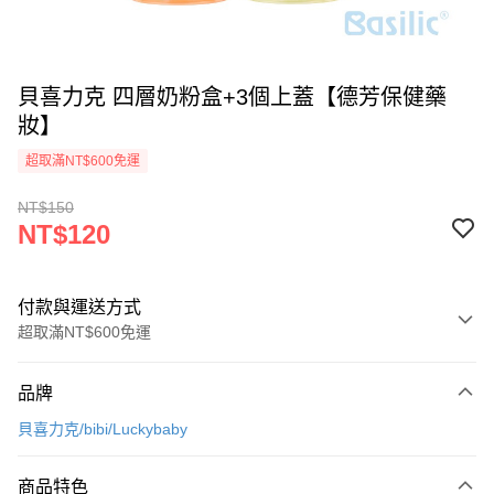
貝喜力克 四層奶粉盒+3個上蓋【德芳保健藥
妝】
超取滿NT$600免運
NT$150
NT$120
付款與運送方式
超取滿NT$600免運
付款方式
品牌
信用卡一次付款
貝喜力克/bibi/Luckybaby
超商取貨付款
商品特色
LINE Pay