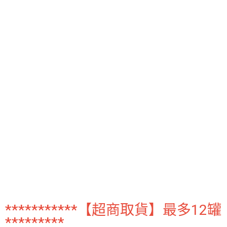
ATM／網路銀行／等多元方式進行付款，方視為交易完成。
宅配
※ 請注意：結帳手續完成當下不需立刻繳費，但若您需要取消訂單，請聯絡
每筆NT$80，滿NT$600(含以上)免運費
購買商品的店家。未經商家同意取消之訂單仍視為有效，需透過AFTEE先享
後付繳納相關費用。
付款後門市自取
※ 交易是否成功請以「AFTEE先享後付 」之結帳頁面顯示為準，若有關於
是否繳費成功／繳費後需取消欲退款等相關疑問，請聯繫「AFTEE先享後付
免運費
客戶支援中心」
https://netprotections.freshdesk.com/support/home
【注意事項】
１．透過由恩沛科技股份有限公司提供之「AFTEE先享後付」服務完成之交
易，需依本服務之必要範圍內提供個人資料，並將交易相關給付款項請求債
權轉讓予恩沛科技股份有限公司。
２．關於個人資料處理事宜，請瀏覽以下網址：
https://aftee.tw/terms/#terms3
３．未成年的使用者請事先徵得法定代理人或監護人之同意方可使用
「AFTEE先享後付」，若未經同意申辦者引起之損失，本公司不負相關責
任。
４．使用「AFTEE先享後付」時，將依據個別帳號之用戶狀況，依本公司即
時審查核予不同之上限額度；若仍有額度不足之情形，本公司將視審查結果
請求用戶進行身份認證。
５．嚴禁一人註冊多個帳號或使用他人資訊註冊。若發現惡意使用之情形，
恩沛科技股份有限公司將有權停止該用戶之使用額度並採取法律行動。
***********【超商取貨】最多12罐
*********