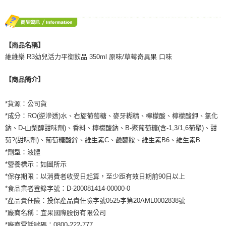
【商品名稱】
維維樂 R3幼兒活力平衡飲品 350ml 原味/草莓奇異果 口味
【商品簡介】
*貨源：公司貨
*成分：RO(逆滲透)水、右旋葡萄糖、麥牙糊精、檸檬酸、檸檬酸鉀、氯化
鈉、D-山梨醇甜味劑)、香料、檸檬酸鈉、B-聚葡萄糖(含-1,3/1,6葡聚)、甜
菊?(甜味劑)、葡萄糖酸鋅、維生素C、鹼醯胺、維生素B6、維生素B
*劑型：液體
*營養標示：如圖所示
*保存期限：以消費者收受日起算，至少距有效日期前90日以上
*食品業者登錄字號：D-200081414-00000-0
*產品責任險：投保產品責任險字號0525字第20AML0002838號
*廠商名稱：宜果國際股份有限公司
*廠商電話號碼：0800-222-777