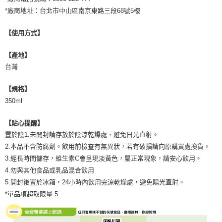
*廠商地址：台北市中山區南京東路三段68號5樓
【使用方式】
【產地】
台灣
【規格】
350ml
【貼心提醒】
置於陰1.未開封請存放於陰涼乾燥處、避免日光直射。
2.本品不含防腐劑。飲用前檢查有無異狀，若有破損請向原購買處換貨。
3.經長時間儲存，維生素C會呈現淡黃色，屬正常現象，請安心飲用。
4.勿與其他食品或乳品混合飲用
5.開封後置於冰箱，24小時內飲用完涼乾燥處，避免陽光直射。
*單品項超取限量:5