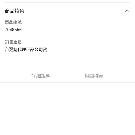
超商取貨付款
商品特色
LINE Pay
商品編號
Apple Pay
7048556
街口支付
銷售重點
悠遊付
台灣總代理正品公司貨
AFTEE先享後付
相關說明
【關於「AFTEE先享後付」】
ATM付款
AFTEE先享後付是「在收到商品之後才付款」的支付方式。 讓您購物簡單
詳細說明
相關推薦
便利好安心！
１．簡單：不需註冊會員、不需綁卡、不需儲值。
運送方式
２．便利：只要手機號碼，簡訊認證，即可結帳。
３．安心：先確認商品／服務後，再付款。
全家取貨付款
每筆NT$70，滿NT$600(含以上)免運費
【「AFTEE先享後付」結帳流程】
１．於結帳方式選擇「AFTEE先享後付」後，將跳轉至「AFTEE先享後付」
7-11取貨付款
結帳頁面，進行簡訊認證並確認金額後，即可完成結帳。
２．訂單成立數日內，您將收到繳費通知簡訊。
每筆NT$70，滿NT$600(含以上)免運費
３．收到繳費通知簡訊後14天內，點擊此簡訊中的連結，可透過四大超商／