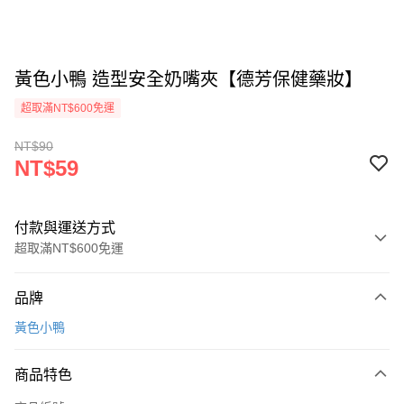
黃色小鴨 造型安全奶嘴夾【德芳保健藥妝】
超取滿NT$600免運
NT$90
NT$59
付款與運送方式
超取滿NT$600免運
付款方式
品牌
信用卡一次付款
黃色小鴨
超商取貨付款
商品特色
LINE Pay