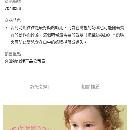
商品編號
Apple Pay
7048086
街口支付
商品特色
悠遊付
嬰兒時期往往是最好動的時期，而含在嘴裡的奶嘴也可能隨著寶
AFTEE先享後付
寶的動作而掉落，這個時候最需要的就是《造型奶嘴鏈》。奶嘴
相關說明
夾可防止嬰兒含在口中的奶嘴掉落或遺失。
【關於「AFTEE先享後付」】
ATM付款
AFTEE先享後付是「在收到商品之後才付款」的支付方式。 讓您購物簡單
銷售重點
便利好安心！
台灣總代理正品公司貨
１．簡單：不需註冊會員、不需綁卡、不需儲值。
運送方式
２．便利：只要手機號碼，簡訊認證，即可結帳。
３．安心：先確認商品／服務後，再付款。
全家取貨付款
每筆NT$70，滿NT$600(含以上)免運費
【「AFTEE先享後付」結帳流程】
詳細說明
相關推薦
１．於結帳方式選擇「AFTEE先享後付」後，將跳轉至「AFTEE先享後付」
7-11取貨付款
結帳頁面，進行簡訊認證並確認金額後，即可完成結帳。
２．訂單成立數日內，您將收到繳費通知簡訊。
每筆NT$70，滿NT$600(含以上)免運費
３．收到繳費通知簡訊後14天內，點擊此簡訊中的連結，可透過四大超商／
ATM／網路銀行／等多元方式進行付款，方視為交易完成。
宅配
※ 請注意：結帳手續完成當下不需立刻繳費，但若您需要取消訂單，請聯絡
每筆NT$80，滿NT$600(含以上)免運費
購買商品的店家。未經商家同意取消之訂單仍視為有效，需透過AFTEE先享
後付繳納相關費用。