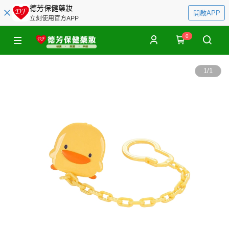
德芳保健藥妝
開啟APP
立刻使用官方APP
0
1
/
1