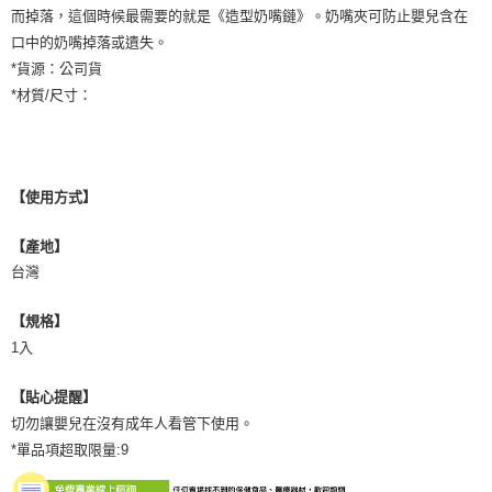
而掉落，這個時候最需要的就是《造型奶嘴鏈》。奶嘴夾可防止嬰兒含在
口中的奶嘴掉落或遺失。
*貨源：公司貨
*材質/尺寸：
【使用方式】
【產地】
台灣
【規格】
1入
【貼心提醒】
切勿讓嬰兒在沒有成年人看管下使用。
*單品項超取限量:9