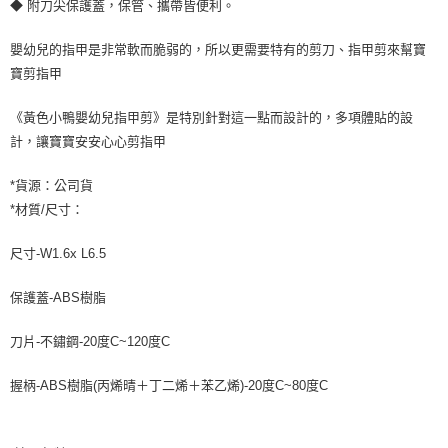
◆ 附刀尖保護蓋，保管、攜帶皆便利。
嬰幼兒的指甲是非常軟而脆弱的，所以更需要特有的剪刀、指甲剪來幫寶
寶剪指甲
《黃色小鴨嬰幼兒指甲剪》是特別針對這一點而設計的，多項體貼的設
計，讓寶寶安安心心剪指甲
*貨源：公司貨
*材質/尺寸：
尺寸-W1.6x L6.5
保護蓋-ABS樹脂
刀片-不鏽鋼-20度C~120度C
握柄-ABS樹脂(丙烯晴＋丁二烯＋苯乙烯)-20度C~80度C