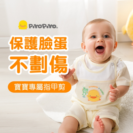
付款後門市自取
※ 交易是否成功請以「AFTEE先享後付 」之結帳頁面顯示為準，若有關於
是否繳費成功／繳費後需取消欲退款等相關疑問，請聯繫「AFTEE先享後付
免運費
客戶支援中心」
https://netprotections.freshdesk.com/support/home
【注意事項】
１．透過由恩沛科技股份有限公司提供之「AFTEE先享後付」服務完成之交
易，需依本服務之必要範圍內提供個人資料，並將交易相關給付款項請求債
權轉讓予恩沛科技股份有限公司。
２．關於個人資料處理事宜，請瀏覽以下網址：
https://aftee.tw/terms/#terms3
３．未成年的使用者請事先徵得法定代理人或監護人之同意方可使用
「AFTEE先享後付」，若未經同意申辦者引起之損失，本公司不負相關責
任。
４．使用「AFTEE先享後付」時，將依據個別帳號之用戶狀況，依本公司即
時審查核予不同之上限額度；若仍有額度不足之情形，本公司將視審查結果
請求用戶進行身份認證。
５．嚴禁一人註冊多個帳號或使用他人資訊註冊。若發現惡意使用之情形，
恩沛科技股份有限公司將有權停止該用戶之使用額度並採取法律行動。