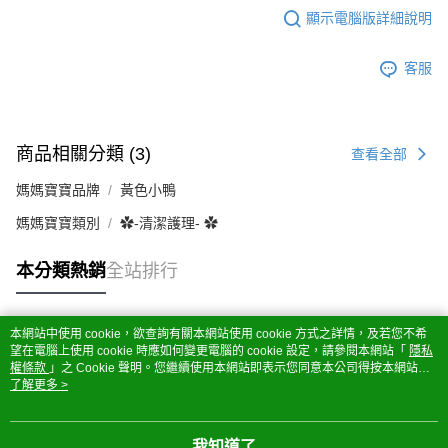
顯示電腦版詳細說明
客服
商品相關分類 (3)
查看全部
媽媽寶寶品牌
黃色小鴨
媽媽寶寶類別
✿-清潔護理- ✿
本分類熱銷
全站排行
本網站中使用 cookie，欲查詢有關本網站使用 cookie 方式之詳情，及若您不希
熱門標籤
望在電腦上使用 cookie 時應如何變更電腦的 cookie 設定，請參閱本網站「
隱私
權條款
」之 Cookie 聲明。您繼續使用本網站即表示您同意本公司得按本網站使
用條款之 Cookie 聲明使用 cookie。
了解更多 >
我知道了