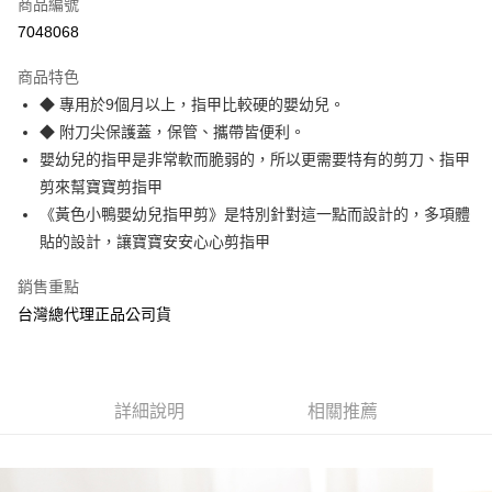
商品編號
Apple Pay
7048068
街口支付
商品特色
悠遊付
◆ 專用於9個月以上，指甲比較硬的嬰幼兒。
AFTEE先享後付
◆ 附刀尖保護蓋，保管、攜帶皆便利。
相關說明
嬰幼兒的指甲是非常軟而脆弱的，所以更需要特有的剪刀、指甲
【關於「AFTEE先享後付」】
剪來幫寶寶剪指甲
ATM付款
AFTEE先享後付是「在收到商品之後才付款」的支付方式。 讓您購物簡單
《黃色小鴨嬰幼兒指甲剪》是特別針對這一點而設計的，多項體
便利好安心！
１．簡單：不需註冊會員、不需綁卡、不需儲值。
貼的設計，讓寶寶安安心心剪指甲
運送方式
２．便利：只要手機號碼，簡訊認證，即可結帳。
３．安心：先確認商品／服務後，再付款。
全家取貨付款
銷售重點
台灣總代理正品公司貨
每筆NT$70，滿NT$600(含以上)免運費
【「AFTEE先享後付」結帳流程】
１．於結帳方式選擇「AFTEE先享後付」後，將跳轉至「AFTEE先享後付」
7-11取貨付款
結帳頁面，進行簡訊認證並確認金額後，即可完成結帳。
２．訂單成立數日內，您將收到繳費通知簡訊。
每筆NT$70，滿NT$600(含以上)免運費
３．收到繳費通知簡訊後14天內，點擊此簡訊中的連結，可透過四大超商／
詳細說明
相關推薦
ATM／網路銀行／等多元方式進行付款，方視為交易完成。
宅配
※ 請注意：結帳手續完成當下不需立刻繳費，但若您需要取消訂單，請聯絡
每筆NT$80，滿NT$600(含以上)免運費
購買商品的店家。未經商家同意取消之訂單仍視為有效，需透過AFTEE先享
後付繳納相關費用。