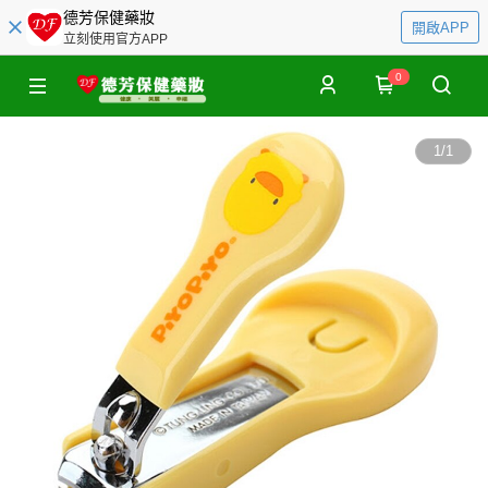
德芳保健藥妝
開啟APP
立刻使用官方APP
0
1
/
1