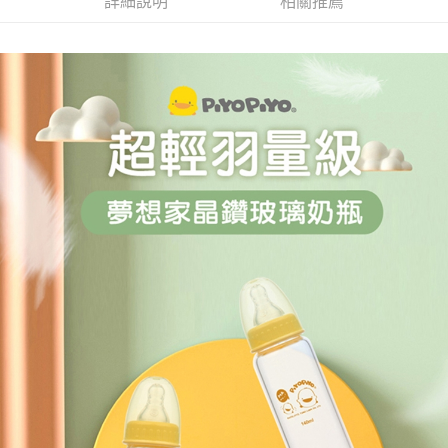
詳細說明
相關推薦
付款後門市自取
※ 交易是否成功請以「AFTEE先享後付 」之結帳頁面顯示為準，若有關於
是否繳費成功／繳費後需取消欲退款等相關疑問，請聯繫「AFTEE先享後付
免運費
客戶支援中心」
https://netprotections.freshdesk.com/support/home
【注意事項】
１．透過由恩沛科技股份有限公司提供之「AFTEE先享後付」服務完成之交
易，需依本服務之必要範圍內提供個人資料，並將交易相關給付款項請求債
權轉讓予恩沛科技股份有限公司。
２．關於個人資料處理事宜，請瀏覽以下網址：
https://aftee.tw/terms/#terms3
３．未成年的使用者請事先徵得法定代理人或監護人之同意方可使用
「AFTEE先享後付」，若未經同意申辦者引起之損失，本公司不負相關責
任。
４．使用「AFTEE先享後付」時，將依據個別帳號之用戶狀況，依本公司即
時審查核予不同之上限額度；若仍有額度不足之情形，本公司將視審查結果
請求用戶進行身份認證。
５．嚴禁一人註冊多個帳號或使用他人資訊註冊。若發現惡意使用之情形，
恩沛科技股份有限公司將有權停止該用戶之使用額度並採取法律行動。