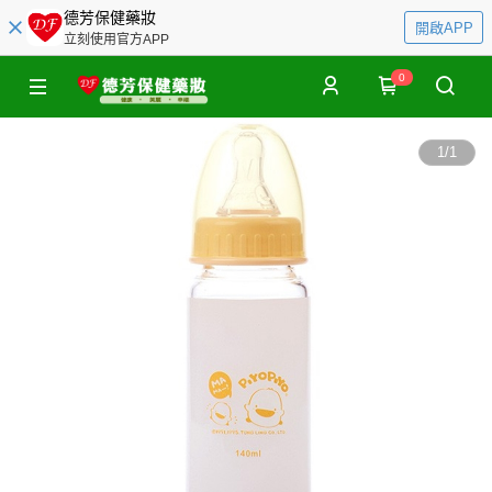
德芳保健藥妝
開啟APP
立刻使用官方APP
0
1
/
1