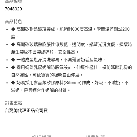
商品編號
Apple Pay
7048029
街口支付
商品特色
悠遊付
◆ 高硼矽耐熱玻璃製成，能夠耐600度高溫，瞬間溫差測試200
AFTEE先享後付
度。
相關說明
◆ 高硼矽玻璃熱膨脹性係數低，透明度、瓶壁光滑度優，損壞時
【關於「AFTEE先享後付」】
產生裂紋不會裂成碎片，安全性高。
ATM付款
AFTEE先享後付是「在收到商品之後才付款」的支付方式。 讓您購物簡單
◆ 一體成型瓶身清洗容易，不易殘留奶垢及氣味。
便利好安心！
１．簡單：不需註冊會員、不需綁卡、不需儲值。
◆ 採用媽咪乳感奶嘴防脹氣設計，伸展性極佳，模仿媽咪乳房的
運送方式
２．便利：只要手機號碼，簡訊認證，即可結帳。
自然彈性，可依寶寶的吸吮自由伸展。
３．安心：先確認商品／服務後，再付款。
全家取貨付款
◆ 奶嘴採用食品級矽膠原料(Silicone)作成，好吸、不嗆奶、不
每筆NT$70，滿NT$600(含以上)免運費
【「AFTEE先享後付」結帳流程】
溢奶，是最適合作奶嘴的材質。
１．於結帳方式選擇「AFTEE先享後付」後，將跳轉至「AFTEE先享後付」
7-11取貨付款
結帳頁面，進行簡訊認證並確認金額後，即可完成結帳。
銷售重點
２．訂單成立數日內，您將收到繳費通知簡訊。
每筆NT$70，滿NT$600(含以上)免運費
台灣總代理正品公司貨
３．收到繳費通知簡訊後14天內，點擊此簡訊中的連結，可透過四大超商／
ATM／網路銀行／等多元方式進行付款，方視為交易完成。
宅配
※ 請注意：結帳手續完成當下不需立刻繳費，但若您需要取消訂單，請聯絡
每筆NT$80，滿NT$600(含以上)免運費
購買商品的店家。未經商家同意取消之訂單仍視為有效，需透過AFTEE先享
後付繳納相關費用。