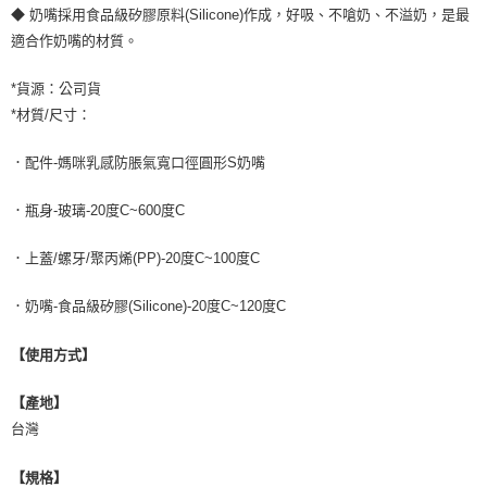
◆ 奶嘴採用食品級矽膠原料(Silicone)作成，好吸、不嗆奶、不溢奶，是最
適合作奶嘴的材質。
*貨源：公司貨
*材質/尺寸：
．配件-媽咪乳感防脹氣寬口徑圓形S奶嘴
．瓶身-玻璃-20度C~600度C
．上蓋/螺牙/聚丙烯(PP)-20度C~100度C
．奶嘴-食品級矽膠(Silicone)-20度C~120度C
【使用方式】
【產地】
台灣
【規格】