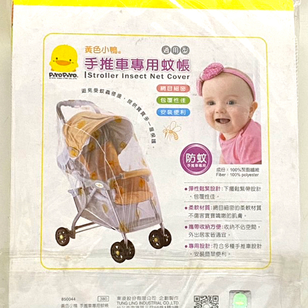
付款後門市自取
※ 交易是否成功請以「AFTEE先享後付 」之結帳頁面顯示為準，若有關於
是否繳費成功／繳費後需取消欲退款等相關疑問，請聯繫「AFTEE先享後付
免運費
客戶支援中心」
https://netprotections.freshdesk.com/support/home
【注意事項】
１．透過由恩沛科技股份有限公司提供之「AFTEE先享後付」服務完成之交
易，需依本服務之必要範圍內提供個人資料，並將交易相關給付款項請求債
權轉讓予恩沛科技股份有限公司。
２．關於個人資料處理事宜，請瀏覽以下網址：
https://aftee.tw/terms/#terms3
３．未成年的使用者請事先徵得法定代理人或監護人之同意方可使用
「AFTEE先享後付」，若未經同意申辦者引起之損失，本公司不負相關責
任。
４．使用「AFTEE先享後付」時，將依據個別帳號之用戶狀況，依本公司即
時審查核予不同之上限額度；若仍有額度不足之情形，本公司將視審查結果
請求用戶進行身份認證。
５．嚴禁一人註冊多個帳號或使用他人資訊註冊。若發現惡意使用之情形，
恩沛科技股份有限公司將有權停止該用戶之使用額度並採取法律行動。