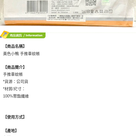
【商品名稱】
黃色小鴨 手推車蚊帳
【商品簡介】
手推車蚊帳
*貨源：公司貨
*材質/尺寸：
100%聚酯纖維
【使用方式】
【產地】