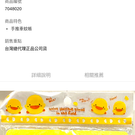
商品編號
Apple Pay
7048020
街口支付
商品特色
悠遊付
手推車蚊帳
AFTEE先享後付
銷售重點
相關說明
台灣總代理正品公司貨
【關於「AFTEE先享後付」】
ATM付款
AFTEE先享後付是「在收到商品之後才付款」的支付方式。 讓您購物簡單
便利好安心！
１．簡單：不需註冊會員、不需綁卡、不需儲值。
運送方式
２．便利：只要手機號碼，簡訊認證，即可結帳。
詳細說明
相關推薦
３．安心：先確認商品／服務後，再付款。
全家取貨付款
每筆NT$70，滿NT$600(含以上)免運費
【「AFTEE先享後付」結帳流程】
１．於結帳方式選擇「AFTEE先享後付」後，將跳轉至「AFTEE先享後付」
7-11取貨付款
結帳頁面，進行簡訊認證並確認金額後，即可完成結帳。
２．訂單成立數日內，您將收到繳費通知簡訊。
每筆NT$70，滿NT$600(含以上)免運費
３．收到繳費通知簡訊後14天內，點擊此簡訊中的連結，可透過四大超商／
ATM／網路銀行／等多元方式進行付款，方視為交易完成。
宅配
※ 請注意：結帳手續完成當下不需立刻繳費，但若您需要取消訂單，請聯絡
每筆NT$80，滿NT$600(含以上)免運費
購買商品的店家。未經商家同意取消之訂單仍視為有效，需透過AFTEE先享
後付繳納相關費用。