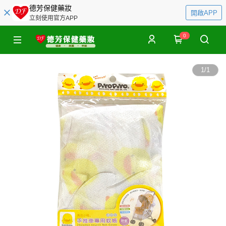
德芳保健藥妝
開啟APP
立刻使用官方APP
0
1
/
1