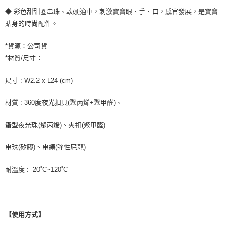
◆ 彩色甜甜圈串珠、軟硬適中，刺激寶寶眼、手、口，感官發展，是寶寶
貼身的時尚配件。
*貨源：公司貨
*材質/尺寸：
尺寸 : W2.2 x L24 (cm)
材質 : 360度夜光扣具(聚丙烯+聚甲醛)、
蛋型夜光珠(聚丙烯)、夾扣(聚甲醛)
串珠(矽膠)、串繩(彈性尼龍)
耐溫度 : -20˚C~120˚C
【使用方式】