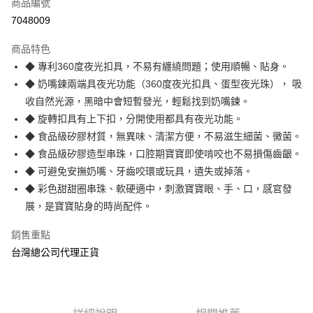
商品編號
Apple Pay
7048009
街口支付
商品特色
悠遊付
◆ 專利360度夜光扣具，不易有纏繞問題；使用順暢、貼身。
AFTEE先享後付
◆ 奶嘴鍊兩端具夜光功能（360度夜光扣具、蛋型夜光珠）， 吸
相關說明
收自然光源，黑暗中會短暫發光，輕鬆找到奶嘴鍊。
【關於「AFTEE先享後付」】
◆ 旋轉扣具有上下扣，分開使用都具有夜光功能。
ATM付款
AFTEE先享後付是「在收到商品之後才付款」的支付方式。 讓您購物簡單
◆ 食品級矽膠材質，無異味、清潔方便，不易滋生細菌、黴菌。
便利好安心！
１．簡單：不需註冊會員、不需綁卡、不需儲值。
◆ 食品級矽膠造型串珠，口腔期寶寶即使啃咬也不易損傷齒齦。
運送方式
２．便利：只要手機號碼，簡訊認證，即可結帳。
◆ 可避免安撫奶嘴、牙齒咬環或玩具，遺失或掉落。
３．安心：先確認商品／服務後，再付款。
全家取貨付款
◆ 彩色甜甜圈串珠、軟硬適中，刺激寶寶眼、手、口，感官發
每筆NT$70，滿NT$600(含以上)免運費
【「AFTEE先享後付」結帳流程】
展，是寶寶貼身的時尚配件。
１．於結帳方式選擇「AFTEE先享後付」後，將跳轉至「AFTEE先享後付」
7-11取貨付款
結帳頁面，進行簡訊認證並確認金額後，即可完成結帳。
銷售重點
２．訂單成立數日內，您將收到繳費通知簡訊。
每筆NT$70，滿NT$600(含以上)免運費
台灣總公司代理正貨
３．收到繳費通知簡訊後14天內，點擊此簡訊中的連結，可透過四大超商／
ATM／網路銀行／等多元方式進行付款，方視為交易完成。
宅配
※ 請注意：結帳手續完成當下不需立刻繳費，但若您需要取消訂單，請聯絡
每筆NT$80，滿NT$600(含以上)免運費
購買商品的店家。未經商家同意取消之訂單仍視為有效，需透過AFTEE先享
後付繳納相關費用。