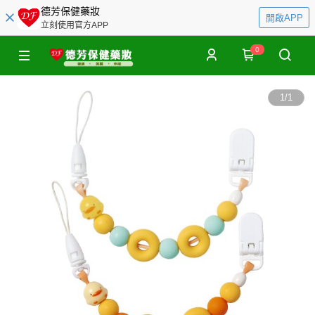
德芳保健藥妝
開啟APP
立刻使用官方APP
0
1
/
1